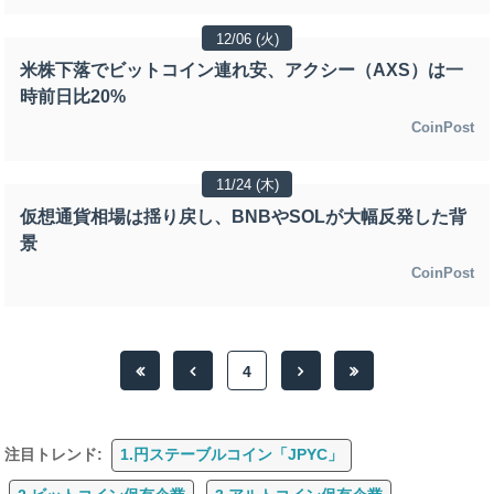
12/06 (火)
米株下落でビットコイン連れ安、アクシー（AXS）は一
時前日比20%
CoinPost
11/24 (木)
仮想通貨相場は揺り戻し、BNBやSOLが大幅反発した背
景
CoinPost
4
注目トレンド:
1.円ステーブルコイン「JPYC」