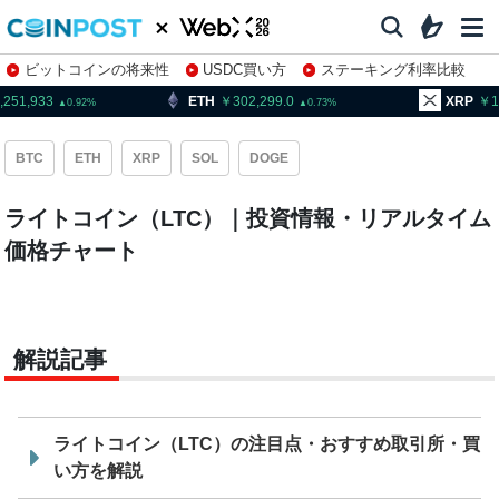
ビットコインの将来性
USDC買い方
ステーキング利率比較
株特集・関連銘柄
,251,933
ETH
302,299.0
XRP
1
0.92
0.73
BTC
ETH
XRP
SOL
DOGE
ライトコイン（LTC）｜投資情報・リアルタイム
価格チャート
解説記事
ライトコイン（LTC）の注目点・おすすめ取引所・買
い方を解説