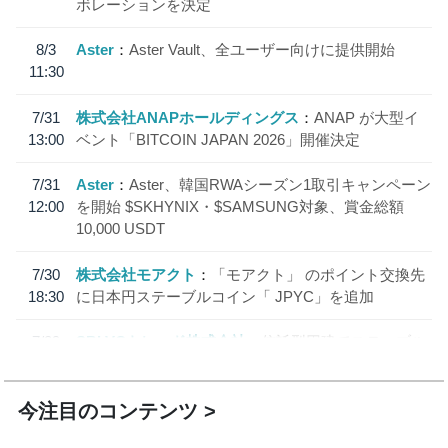
ボレーションを決定
8/3
Aster
Aster Vault、全ユーザー向けに提供開始
11:30
7/31
株式会社ANAPホールディングス
ANAP が大型イ
13:00
ベント「BITCOIN JAPAN 2026」開催決定
7/31
Aster
Aster、韓国RWAシーズン1取引キャンペーン
12:00
を開始 $SKHYNIX・$SAMSUNG対象、賞金総額
10,000 USDT
7/30
株式会社モアクト
「モアクト」 のポイント交換先
18:30
に日本円ステーブルコイン「 JPYC」を追加
7/29
SBI VCトレード株式会社
信託型円建てステーブル
19:30
コイン「JPYSC」徹底解説セミナーを開催
今注目のコンテンツ