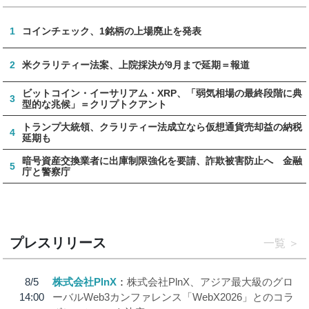
1
コインチェック、1銘柄の上場廃止を発表
2
米クラリティー法案、上院採決が9月まで延期＝報道
ビットコイン・イーサリアム・XRP、「弱気相場の最終段階に典
3
型的な兆候」＝クリプトクアント
トランプ大統領、クラリティー法成立なら仮想通貨売却益の納税
4
延期も
暗号資産交換業者に出庫制限強化を要請、詐欺被害防止へ 金融
5
庁と警察庁
プレスリリース
一覧
8/5
株式会社PlnX
株式会社PlnX、アジア最大級のグロ
14:00
ーバルWeb3カンファレンス「WebX2026」とのコラ