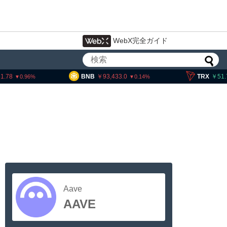
WebX完全ガイド
1.78
BNB
93,433.0
TRX
51.
0.96
0.14
Aave
AAVE