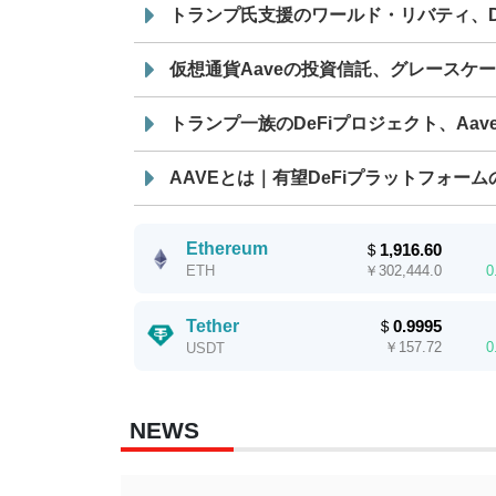
トランプ氏支援のワールド・リバティ、De
仮想通貨Aaveの投資信託、グレースケ
トランプ一族のDeFiプロジェクト、Aa
AAVEとは｜有望DeFiプラットフォー
Ethereum
＄
1,916.60
￥
302,444.0
0
ETH
Tether
＄
0.9995
￥
157.72
0
USDT
NEWS