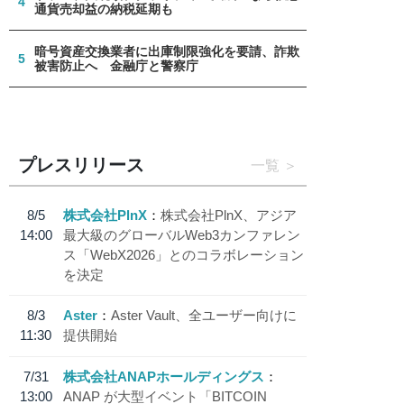
4
通貨売却益の納税延期も
暗号資産交換業者に出庫制限強化を要請、詐欺
5
被害防止へ 金融庁と警察庁
プレスリリース
一覧
8/5
株式会社PlnX
株式会社PlnX、アジア
14:00
最大級のグローバルWeb3カンファレン
ス「WebX2026」とのコラボレーション
を決定
8/3
Aster
Aster Vault、全ユーザー向けに
11:30
提供開始
7/31
株式会社ANAPホールディングス
13:00
ANAP が大型イベント「BITCOIN