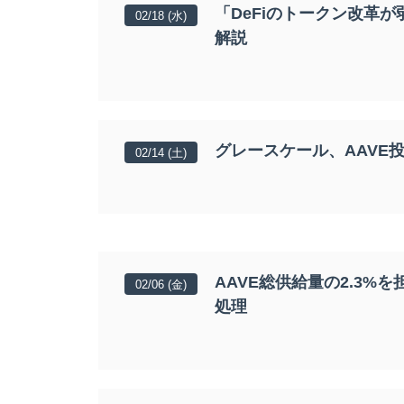
「DeFiのトークン改革
02/18 (水)
解説
グレースケール、AAVE
02/14 (土)
AAVE総供給量の2.3
02/06 (金)
処理