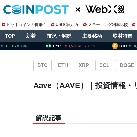
ビットコインの将来性
USDC買い方
ステーキング利率比較
TOP
新着
市況・解説
主要銘柄
取材特集
11.03
HYPE
8,538.40
BTC
10
0.89
3.05
BTC
ETH
XRP
SOL
DOGE
Aave（AAVE）｜投資情
解説記事