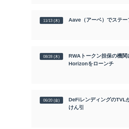
Aave（アーベ）でステ
11/13 (木)
RWAトークン担保の機関
08/28 (木)
Horizonをローンチ
DeFiレンディングのTVL
06/20 (金)
けん引