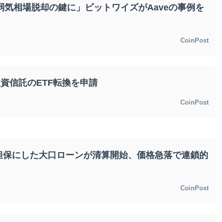
が弱気相場脱却の鍵に」ビットワイズがAaveの事例を
CoinPost
投資信託のETF転換を申請
CoinPost
%を担保にした大口ローンが清算開始、価格急落で連鎖的
CoinPost