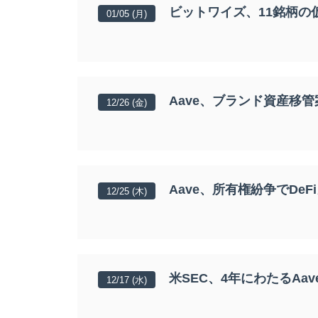
ビットワイズ、11銘柄の仮
01/05 (月)
Aave、ブランド資産移
12/26 (金)
Aave、所有権紛争でDe
12/25 (木)
米SEC、4年にわたるAa
12/17 (水)