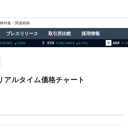
株特集・関連銘柄
プレスリリース
取引所比較
採用情報
,250,861
ETH
302,444.0
XRP
16
0.92
0.77
報・リアルタイム価格チャート