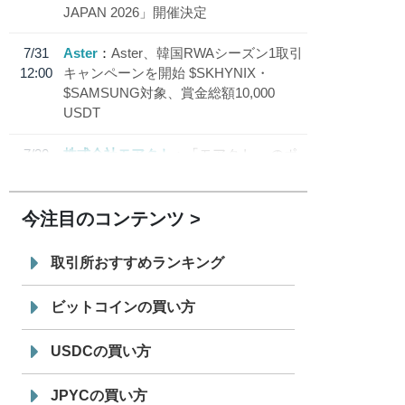
JAPAN 2026」開催決定
7/31
Aster
Aster、韓国RWAシーズン1取引
12:00
キャンペーンを開始 $SKHYNIX・
$SAMSUNG対象、賞金総額10,000
USDT
7/30
株式会社モアクト
「モアクト」 のポ
18:30
イント交換先に日本円ステーブルコイン
「 JPYC」を追加
今注目のコンテンツ
7/29
SBI VCトレード株式会社
信託型円建
19:30
てステーブルコイン「JPYSC」徹底解
取引所おすすめランキング
説セミナーを開催
ビットコインの買い方
USDCの買い方
JPYCの買い方