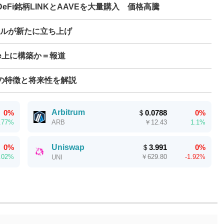
Fi銘柄LINKとAAVEを大量購入 価格高騰
ールが新たに立ち上げ
ve上に構築か＝報道
ムの特徴と将来性を解説
Arbitrum
0%
＄
0.0788
0%
.77%
￥
12.43
1.1%
ARB
Uniswap
0%
＄
3.991
0%
.02%
￥
629.80
-1.92%
UNI