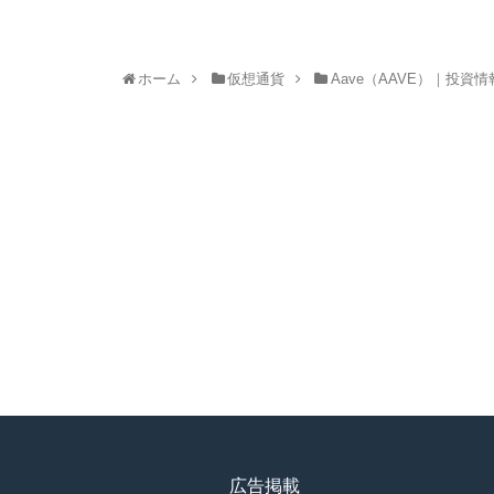
ホーム
仮想通貨
Aave（AAVE）｜投
広告掲載