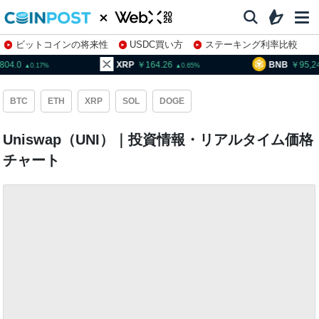
ビットコインの将来性
USDC買い方
ステーキング利率比較
株特集・関連銘柄
XRP
164.26
BNB
95,247.0
0.65
1.49
BTC
ETH
XRP
SOL
DOGE
Uniswap（UNI）｜投資情報・リアルタイム価格
チャート