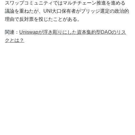
スワップコミュニティではマルチチェーン推進を進める
議論を重ねたが、UNI大口保有者がブリッジ選定の政治的
理由で反対票を投じたことがある。
関連：
Uniswapが浮き彫りにした資本集約型DAOのリス
クとは？
Total Value Locked（TVL）