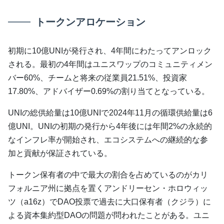
トークンアロケーション
初期に10億UNIが発行され、4年間にわたってアンロック
される。最初の4年間はユニスワップのコミュニティメン
バー60%、チームと将来の従業員21.51%、投資家
17.80%、アドバイザー0.69%の割り当てとなっている。
UNIの総供給量は10億UNIで2024年11月の循環供給量は6
億UNI。UNIの初期の発行から4年後には年間2%の永続的
なインフレ率が開始され、エコシステムへの継続的な参
加と貢献が保証されている。
トークン保有者の中で最大の割合を占めているのがカリ
フォルニア州に拠点を置くアンドリーセン・ホロウィッ
ツ（a16z）でDAO投票で過去に大口保有者（クジラ）に
よる資本集約型DAOの問題が問われたことがある。ユニ