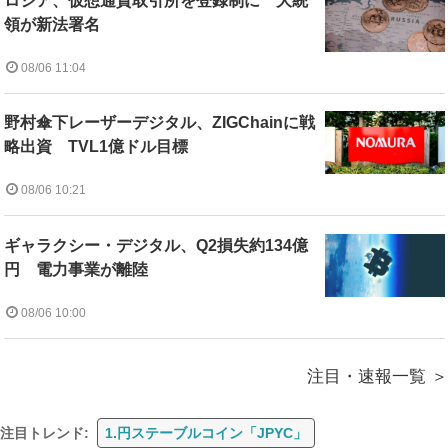
ロシア、仮想通貨取引所を登録制に 大統
領が新法署名
08/06 11:04
野村傘下レーザーデジタル、ZIGChainに戦
略出資 TVL1億ドル目標
08/06 10:21
ギャラクシー・デジタル、Q2損失約134億
円 電力事業が離陸
08/06 10:00
注目・速報一覧
注目トレンド:
1.円ステーブルコイン「JPYC」