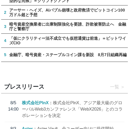
型的な兆候」＝クリプトクアント
アーサー・ヘイズ、AIバブル崩壊と政府救済でビットコイン100
2
万ドル超と予想
暗号資産交換業者に出庫制限強化を要請、詐欺被害防止へ 金融
3
庁と警察庁
「仮にクラリティー法不成立でも仮想通貨は前進」＝ビットワイ
4
ズCIO
5
金融庁、暗号資産・ステーブルコイン課を新設 8月7日組織再編
プレスリリース
一覧
8/5
株式会社PlnX
株式会社PlnX、アジア最大級のグロ
14:00
ーバルWeb3カンファレンス「WebX2026」とのコラ
ボレーションを決定
8/3
Aster
Aster Vault、全ユーザー向けに提供開始