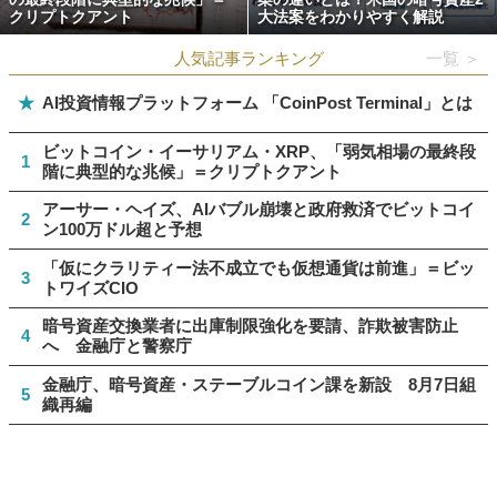
クリプトクアント
大法案をわかりやすく解説
人気記事ランキング
一覧 ＞
★
AI投資情報プラットフォーム 「CoinPost Terminal」とは
ビットコイン・イーサリアム・XRP、「弱気相場の最終段
1
階に典型的な兆候」＝クリプトクアント
アーサー・ヘイズ、AIバブル崩壊と政府救済でビットコイ
2
ン100万ドル超と予想
「仮にクラリティー法不成立でも仮想通貨は前進」＝ビッ
3
トワイズCIO
暗号資産交換業者に出庫制限強化を要請、詐欺被害防止
4
へ 金融庁と警察庁
金融庁、暗号資産・ステーブルコイン課を新設 8月7日組
5
織再編