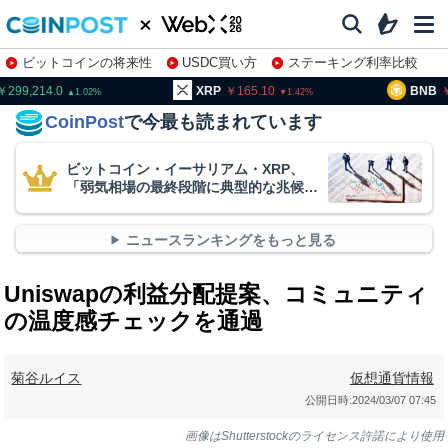
ビットコインの将来性
USDC買い方
ステーキング利率比較
株特集・関連銘柄
99,214.0
XRP
165.10
BNB
93
1.02
1.42
CoinPost
で今最も読まれています
ビットコイン・イーサリアム・XRP、
「弱気相場の最終段階に典型的な兆候」
＝クリプトクアント
ニュースランキングをもっと見る
Uniswapの利益分配提案、コミュニティ
の温度感チェックを通過
菊谷ルイス
仮想通貨情報
公開日時:
2024/03/07 07:45
画像はShutterstockのライセンス許諾により使用