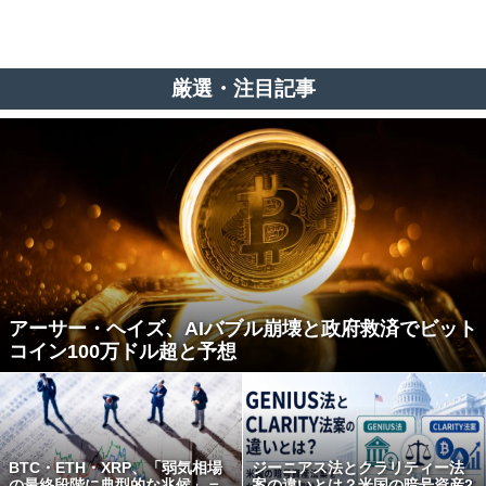
厳選・注目記事
アーサー・ヘイズ、AIバブル崩壊と政府救済でビット
コイン100万ドル超と予想
BTC・ETH・XRP、「弱気相場
ジーニアス法とクラリティー法
の最終段階に典型的な兆候」＝
案の違いとは？米国の暗号資産2