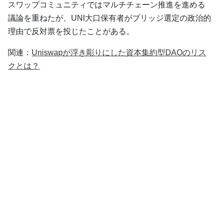
スワップコミュニティではマルチチェーン推進を進める
議論を重ねたが、UNI大口保有者がブリッジ選定の政治的
理由で反対票を投じたことがある。
関連：
Uniswapが浮き彫りにした資本集約型DAOのリス
クとは？
Total Value Locked（TVL）