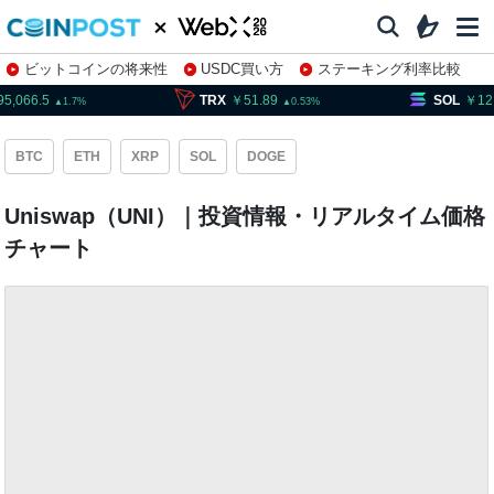
ビットコインの将来性
USDC買い方
ステーキング利率比較
株特集・関連銘柄
066.5
TRX
51.89
SOL
12,04
1.7
0.53
BTC
ETH
XRP
SOL
DOGE
Uniswap（UNI）｜投資情報・リアルタイム価格
チャート