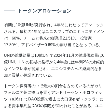
トークンアロケーション
初期に10億UNIが発行され、4年間にわたってアンロック
される。最初の4年間はユニスワップのコミュニティメン
バー60%、チームと将来の従業員21.51%、投資家
17.80%、アドバイザー0.69%の割り当てとなっている。
UNIの総供給量は10億UNIで2024年11月の循環供給量は6
億UNI。UNIの初期の発行から4年後には年間2%の永続的
なインフレ率が開始され、エコシステムへの継続的な参
加と貢献が保証されている。
トークン保有者の中で最大の割合を占めているのがカリ
フォルニア州に拠点を置くアンドリーセン・ホロウィッ
ツ（a16z）でDAO投票で過去に大口保有者（クジラ）に
よる資本集約型DAOの問題が問われたことがある。ユニ