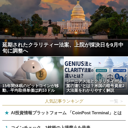
延期されたクラリティー法案、上院が採決日を9月中
旬に調整へ
ジーニアス法とクラリティー法
15年間休眠のビットコインが移
案の違いとは？米国の暗号資産2
動、平均取得単価は約10ドル
大法案をわかりやすく解説
人気記事ランキング
一覧 ＞
★
AI投資情報プラットフォーム 「CoinPost Terminal」とは
1
コインチェック、1銘柄の上場廃止を発表