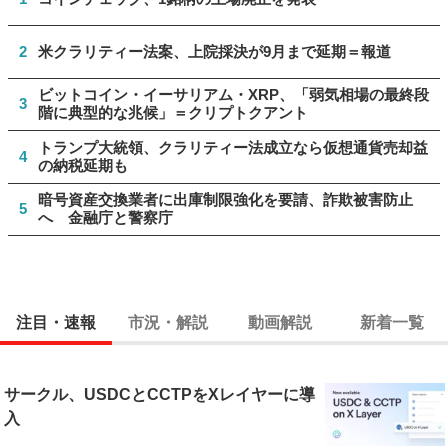
2
米クラリティー法案、上院採決が9月まで延期＝報道
ビットコイン・イーサリアム・XRP、「弱気相場の最終段
3
階に典型的な兆候」＝クリプトクアント
トランプ大統領、クラリティー法成立なら仮想通貨売却益
4
の納税延期も
暗号資産交換業者に出庫制限強化を要請、詐欺被害防止
5
へ 金融庁と警察庁
注目・速報
市況・解説
動画解説
新着一覧
サークル、USDCとCCTPをXレイヤーに導
入