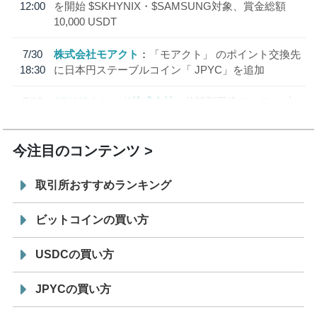
12:00
を開始 $SKHYNIX・$SAMSUNG対象、賞金総額
10,000 USDT
7/30
株式会社モアクト
「モアクト」 のポイント交換先
18:30
に日本円ステーブルコイン「 JPYC」を追加
7/29
SBI VCトレード株式会社
信託型円建てステーブル
19:30
コイン「JPYSC」徹底解説セミナーを開催
今注目のコンテンツ
取引所おすすめランキング
ビットコインの買い方
USDCの買い方
JPYCの買い方