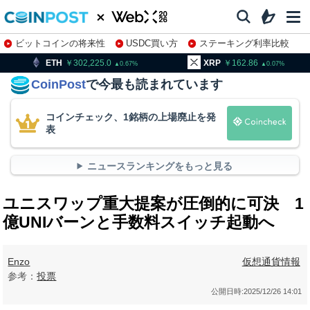
ビットコインの将来性
USDC買い方
ステーキング利率比較
株特集・関連銘柄
302,225.0
XRP
162.86
BNB
0.67
0.07
CoinPost
で今最も読まれています
コインチェック、1銘柄の上場廃止を発
表
ニュースランキングをもっと見る
ユニスワップ重大提案が圧倒的に可決 1
億UNIバーンと手数料スイッチ起動へ
Enzo
仮想通貨情報
参考：
投票
公開日時:
2025/12/26 14:01