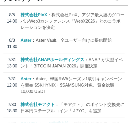
8/5
株式会社PlnX
株式会社PlnX、アジア最大級のグロー
14:00
バルWeb3カンファレンス「WebX2026」とのコラボ
レーションを決定
8/3
Aster
Aster Vault、全ユーザー向けに提供開始
11:30
7/31
株式会社ANAPホールディングス
ANAP が大型イベ
13:00
ント「BITCOIN JAPAN 2026」開催決定
7/31
Aster
Aster、韓国RWAシーズン1取引キャンペーン
12:00
を開始 $SKHYNIX・$SAMSUNG対象、賞金総額
10,000 USDT
7/30
株式会社モアクト
「モアクト」 のポイント交換先に
18:30
日本円ステーブルコイン「 JPYC」を追加
7/29
SBI VCトレード株式会社
信託型円建てステーブル