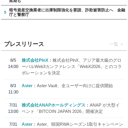
延期も
暗号資産交換業者に出庫制限強化を要請、詐欺被害防止へ 金融
5
庁と警察庁
プレスリリース
一覧
8/5
株式会社PlnX
株式会社PlnX、アジア最大級のグロ
14:00
ーバルWeb3カンファレンス「WebX2026」とのコラ
ボレーションを決定
8/3
Aster
Aster Vault、全ユーザー向けに提供開始
11:30
7/31
株式会社ANAPホールディングス
ANAP が大型イ
13:00
ベント「BITCOIN JAPAN 2026」開催決定
7/31
Aster
Aster、韓国RWAシーズン1取引キャンペーン