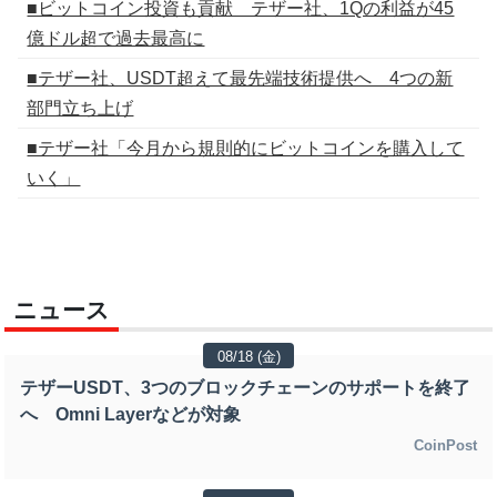
■ビットコイン投資も貢献 テザー社、1Qの利益が45
億ドル超で過去最高に
■テザー社、USDT超えて最先端技術提供へ 4つの新
部門立ち上げ
■テザー社「今月から規則的にビットコインを購入して
いく」
ニュース
08/18 (金)
テザーUSDT、3つのブロックチェーンのサポートを終了
へ Omni Layerなどが対象
CoinPost