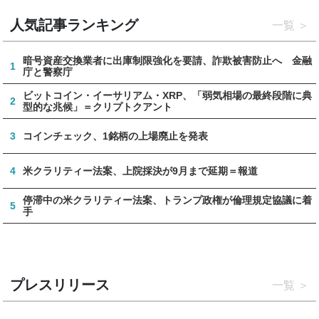
人気記事ランキング
一覧
暗号資産交換業者に出庫制限強化を要請、詐欺被害防止へ 金融
1
庁と警察庁
ビットコイン・イーサリアム・XRP、「弱気相場の最終段階に典
2
型的な兆候」＝クリプトクアント
3
コインチェック、1銘柄の上場廃止を発表
4
米クラリティー法案、上院採決が9月まで延期＝報道
停滞中の米クラリティー法案、トランプ政権が倫理規定協議に着
5
手
プレスリリース
一覧