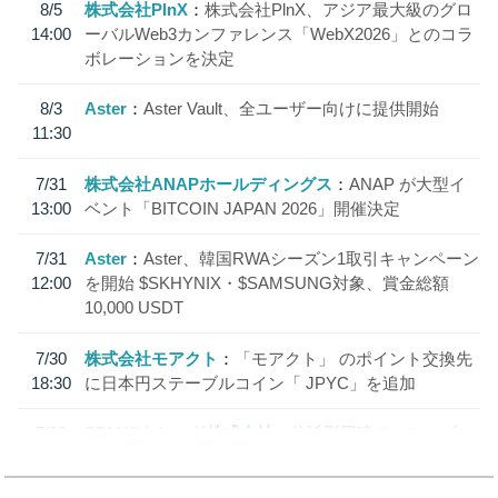
8/5
株式会社PlnX
株式会社PlnX、アジア最大級のグロ
14:00
ーバルWeb3カンファレンス「WebX2026」とのコラ
ボレーションを決定
8/3
Aster
Aster Vault、全ユーザー向けに提供開始
11:30
7/31
株式会社ANAPホールディングス
ANAP が大型イ
13:00
ベント「BITCOIN JAPAN 2026」開催決定
7/31
Aster
Aster、韓国RWAシーズン1取引キャンペーン
12:00
を開始 $SKHYNIX・$SAMSUNG対象、賞金総額
10,000 USDT
7/30
株式会社モアクト
「モアクト」 のポイント交換先
18:30
に日本円ステーブルコイン「 JPYC」を追加
7/29
SBI VCトレード株式会社
信託型円建てステーブル
19:30
コイン「JPYSC」徹底解説セミナーを開催