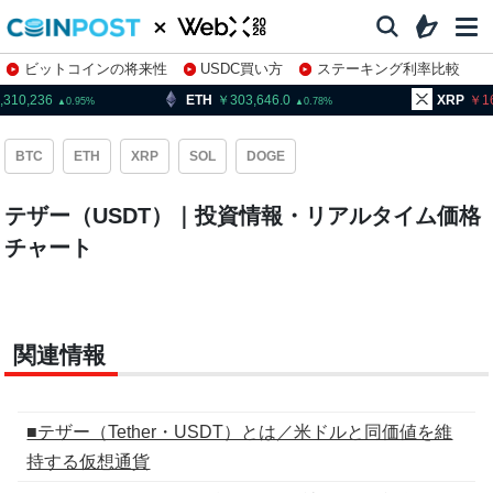
ビットコインの将来性
USDC買い方
ステーキング利率比較
株特集・関連銘柄
,310,236
ETH
303,646.0
XRP
1
0.95
0.78
BTC
ETH
XRP
SOL
DOGE
テザー（USDT）｜投資情報・リアルタイム価格
チャート
関連情報
■テザー（Tether・USDT）とは／米ドルと同価値を維
持する仮想通貨