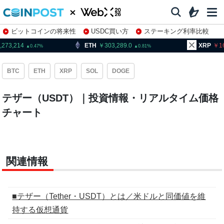
ビットコインの将来性
USDC買い方
ステーキング利率比較
株特集・関連銘柄
,273,214
ETH
303,289.0
XRP
1
0.47
0.81
BTC
ETH
XRP
SOL
DOGE
テザー（USDT）｜投資情報・リアルタイム価格
チャート
関連情報
■テザー（Tether・USDT）とは／米ドルと同価値を維
持する仮想通貨