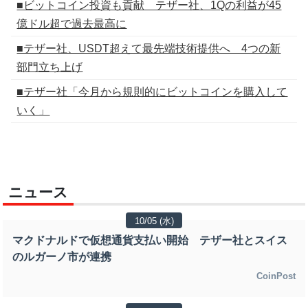
■ビットコイン投資も貢献 テザー社、1Qの利益が45
億ドル超で過去最高に
■テザー社、USDT超えて最先端技術提供へ 4つの新
部門立ち上げ
■テザー社「今月から規則的にビットコインを購入して
いく」
ニュース
10/05 (水)
マクドナルドで仮想通貨支払い開始 テザー社とスイス
のルガーノ市が連携
CoinPost