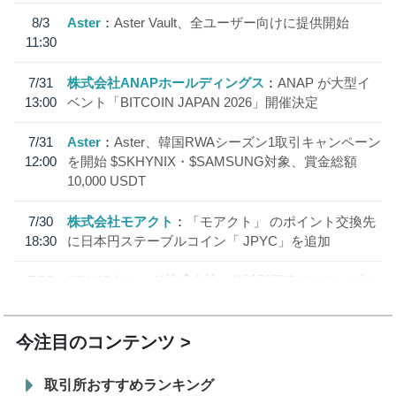
8/3
Aster
Aster Vault、全ユーザー向けに提供開始
11:30
7/31
株式会社ANAPホールディングス
ANAP が大型イ
13:00
ベント「BITCOIN JAPAN 2026」開催決定
7/31
Aster
Aster、韓国RWAシーズン1取引キャンペーン
12:00
を開始 $SKHYNIX・$SAMSUNG対象、賞金総額
10,000 USDT
7/30
株式会社モアクト
「モアクト」 のポイント交換先
18:30
に日本円ステーブルコイン「 JPYC」を追加
7/29
SBI VCトレード株式会社
信託型円建てステーブル
19:30
コイン「JPYSC」徹底解説セミナーを開催
今注目のコンテンツ
取引所おすすめランキング