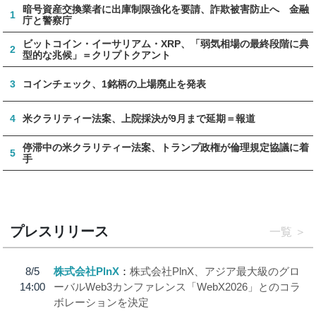
暗号資産交換業者に出庫制限強化を要請、詐欺被害防止へ 金融
1
庁と警察庁
ビットコイン・イーサリアム・XRP、「弱気相場の最終段階に典
2
型的な兆候」＝クリプトクアント
3
コインチェック、1銘柄の上場廃止を発表
4
米クラリティー法案、上院採決が9月まで延期＝報道
停滞中の米クラリティー法案、トランプ政権が倫理規定協議に着
5
手
プレスリリース
一覧
8/5
株式会社PlnX
株式会社PlnX、アジア最大級のグロ
14:00
ーバルWeb3カンファレンス「WebX2026」とのコラ
ボレーションを決定