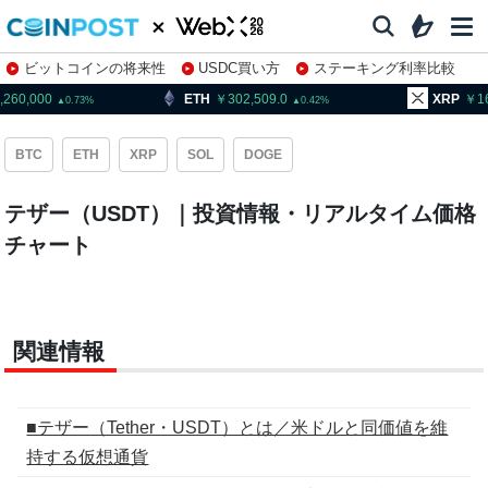
ビットコインの将来性
USDC買い方
ステーキング利率比較
株特集・関連銘柄
,260,000
ETH
302,509.0
XRP
1
0.73
0.42
BTC
ETH
XRP
SOL
DOGE
テザー（USDT）｜投資情報・リアルタイム価格
チャート
関連情報
■テザー（Tether・USDT）とは／米ドルと同価値を維
持する仮想通貨