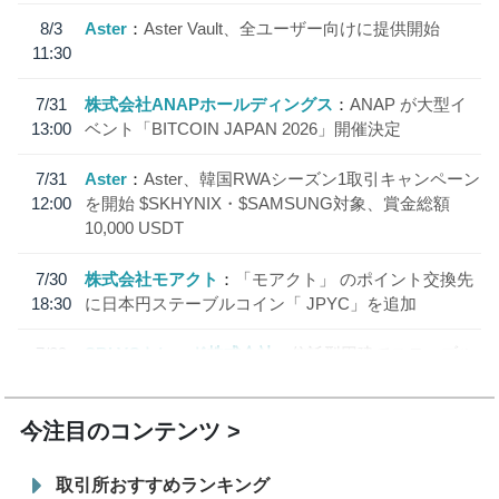
8/3
Aster
Aster Vault、全ユーザー向けに提供開始
11:30
7/31
株式会社ANAPホールディングス
ANAP が大型イ
13:00
ベント「BITCOIN JAPAN 2026」開催決定
7/31
Aster
Aster、韓国RWAシーズン1取引キャンペーン
12:00
を開始 $SKHYNIX・$SAMSUNG対象、賞金総額
10,000 USDT
7/30
株式会社モアクト
「モアクト」 のポイント交換先
18:30
に日本円ステーブルコイン「 JPYC」を追加
7/29
SBI VCトレード株式会社
信託型円建てステーブル
19:30
コイン「JPYSC」徹底解説セミナーを開催
今注目のコンテンツ
取引所おすすめランキング