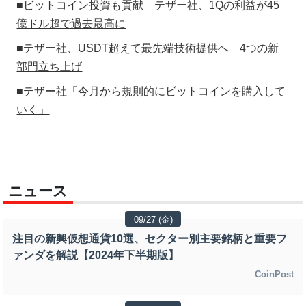
■ビットコイン投資も貢献 テザー社、1Qの利益が45
億ドル超で過去最高に
■テザー社、USDT超えて最先端技術提供へ 4つの新
部門立ち上げ
■テザー社「今月から規則的にビットコインを購入して
いく」
ニュース
09/27 (金)
注目の新興仮想通貨10選、セクター別主要銘柄と重要フ
ァンダを解説【2024年下半期版】
CoinPost