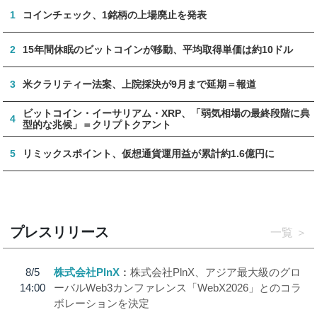
1
コインチェック、1銘柄の上場廃止を発表
2
15年間休眠のビットコインが移動、平均取得単価は約10ドル
3
米クラリティー法案、上院採決が9月まで延期＝報道
ビットコイン・イーサリアム・XRP、「弱気相場の最終段階に典
4
型的な兆候」＝クリプトクアント
5
リミックスポイント、仮想通貨運用益が累計約1.6億円に
プレスリリース
一覧
8/5
株式会社PlnX
株式会社PlnX、アジア最大級のグロ
14:00
ーバルWeb3カンファレンス「WebX2026」とのコラ
ボレーションを決定