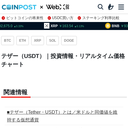
ビットコインの将来性
USDC買い方
ステーキング利率比較
株特集・関連銘柄
02,675.0
XRP
163.54
BNB
93
0.33
0.13
BTC
ETH
XRP
SOL
DOGE
テザー（USDT）｜投資情報・リアルタイム価格
チャート
関連情報
■テザー（Tether・USDT）とは／米ドルと同価値を維
持する仮想通貨