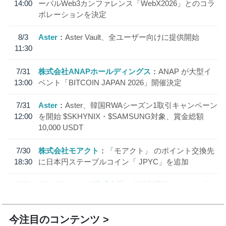
14:00
ーバルWeb3カンファレンス「WebX2026」とのコラ
ボレーションを決定
8/3
Aster
Aster Vault、全ユーザー向けに提供開始
11:30
7/31
株式会社ANAPホールディングス
ANAP が大型イ
13:00
ベント「BITCOIN JAPAN 2026」開催決定
7/31
Aster
Aster、韓国RWAシーズン1取引キャンペーン
12:00
を開始 $SKHYNIX・$SAMSUNG対象、賞金総額
10,000 USDT
7/30
株式会社モアクト
「モアクト」 のポイント交換先
18:30
に日本円ステーブルコイン「 JPYC」を追加
7/29
SBI VCトレード株式会社
信託型円建てステーブル
19:30
コイン「JPYSC」徹底解説セミナーを開催
今注目のコンテンツ