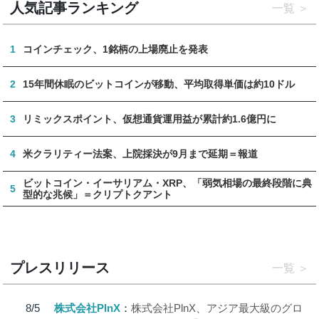
人気記事ランキング
一覧
1
コインチェック、1銘柄の上場廃止を発表
2
15年間休眠のビットコインが移動、平均取得単価は約10ドル
3
リミックスポイント、仮想通貨運用益が累計約1.6億円に
4
米クラリティー法案、上院採決が9月まで延期＝報道
ビットコイン・イーサリアム・XRP、「弱気相場の最終段階に典
5
型的な兆候」＝クリプトクアント
プレスリリース
一覧
8/5
株式会社PlnX
株式会社PlnX、アジア最大級のグロ