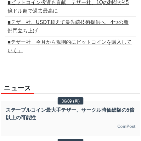
■ビットコイン投資も貢献 テザー社、1Qの利益が45
億ドル超で過去最高に
■テザー社、USDT超えて最先端技術提供へ 4つの新
部門立ち上げ
■テザー社「今月から規則的にビットコインを購入して
いく」
ニュース
06/09 (月)
ステーブルコイン最大手テザー、サークル時価総額の5倍
以上の可能性
CoinPost