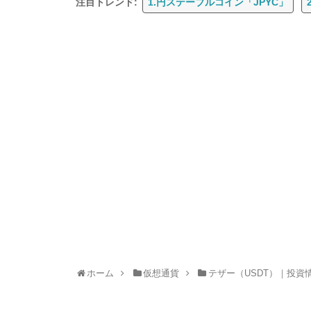
注目トレンド:
1.円ステーブルコイン「JPYC」
ホーム
仮想通貨
テザー（USDT）｜投