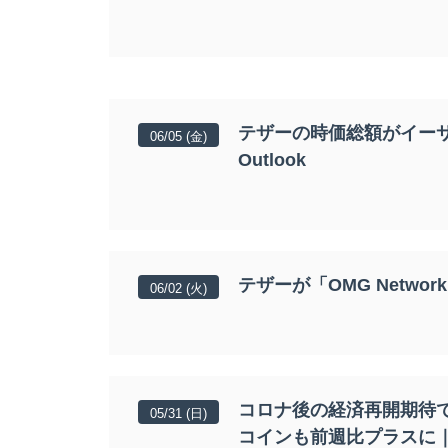
テザーの時価総額がイーサリア
06/05 (金)
Outlook
テザーが「OMG Netw
06/02 (火)
コロナ後の経済再開期待
05/31 (日)
コインも前週比プラスに