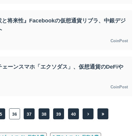
と将来性』Facebookの仮想通貨リブラ、中銀デジ
へ
CoinPost
チェーンスマホ「エクソダス」、仮想通貨のDeFiや
CoinPost
5
36
37
38
39
40