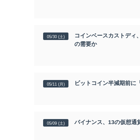
コインベースカストディ、
05/30 (土)
の需要か
ビットコイン半減期前に
05/11 (月)
バイナンス、13の仮想通
05/09 (土)