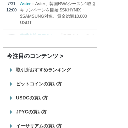
7/31
Aster
Aster、韓国RWAシーズン1取引
12:00
キャンペーンを開始 $SKHYNIX・
$SAMSUNG対象、賞金総額10,000
USDT
7/30
株式会社モアクト
「モアクト」 のポ
18:30
イント交換先に日本円ステーブルコイン
「 JPYC」を追加
今注目のコンテンツ
7/29
SBI VCトレード株式会社
信託型円建
19:30
てステーブルコイン「JPYSC」徹底解
取引所おすすめランキング
説セミナーを開催
ビットコインの買い方
USDCの買い方
JPYCの買い方
イーサリアムの買い方