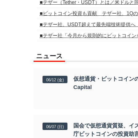
■テザー（Tether・USDT）とは／米ドル
■ビットコイン投資も貢献 テザー社、1Qの
■テザー社、USDT超えて最先端技術提供へ
■テザー社「今月から規則的にビットコイン
ニュース
仮想通貨・ビットコインの
06/12 (金)
Capital
国会で仮想通貨質疑、イ
06/07 (日)
庁ビットコインの投資助