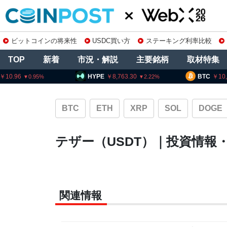
ビットコインの将来性
USDC買い方
ステーキング利率比較
TOP
新着
市況・解説
主要銘柄
取材特集
HYPE
8,763.30
BTC
10,
2.22
BTC
ETH
XRP
SOL
DOGE
テザー（USDT）｜投資情報
関連情報