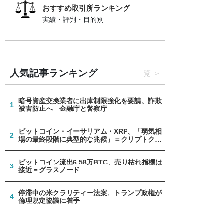
おすすめ取引所ランキング
実績・評判・目的別
人気記事ランキング
一覧
暗号資産交換業者に出庫制限強化を要請、詐欺
1
被害防止へ 金融庁と警察庁
ビットコイン・イーサリアム・XRP、「弱気相
2
場の最終段階に典型的な兆候」＝クリプトクア
ント
ビットコイン流出6.58万BTC、売り枯れ指標は
3
接近＝グラスノード
停滞中の米クラリティー法案、トランプ政権が
4
倫理規定協議に着手