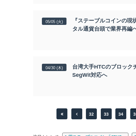
『ステーブルコインの現状
05/05 (火)
タル通貨台頭で業界再編
台湾大手HTCのブロック
04/30 (木)
SegWit対応へ
32
33
34
3