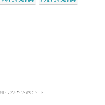
2.ビットコイン保有企業
3.アルトコイン保有企業
資情報・リアルタイム価格チャート