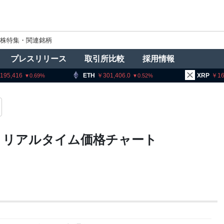
株特集・関連銘柄
プレスリリース
取引所比較
採用情報
195,416
ETH
301,406.0
XRP
161
0.69
0.52
・リアルタイム価格チャート