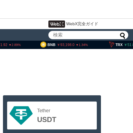
WebX完全ガイド
.92
BNB
93,198.0
TRX
51.8
2.89
1.34
Tether
USDT