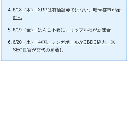
6/18（木）| XRPは有価証券ではない、暗号都市が始
動へ
6/19（金）| はんこ不要に、リップル社が新連合
6/20（土）| 中国、シンガポールがCBDC協力、米
SEC長官が交代の見通し