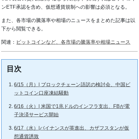
ンETF承認を含め、仮想通貨規制への影響は必須となる。
また、各市場の騰落率や相場のニュースをまとめた記事は以
下から閲覧できる。
関連：
ビットコインなど、各市場の騰落率や相場ニュース
目次
6/15（月）| ブロックチェーン語訳の検討会、中国ビ
ットコイン口座凍結騒動
6/16（火）| 米国で1兆ドルのインフラ支出、FBが電
子決済サービス開始
6/17（水）|バイナンスが英進出、カザフスタンが仮
想通貨誘致