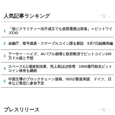
人気記事ランキング
一覧
「仮にクラリティー法不成立でも仮想通貨は前進」＝ビットワイ
1
ズCIO
2
金融庁、暗号資産・ステーブルコイン課を新設 8月7日組織再編
アーサー・ヘイズ、AIバブル崩壊と政府救済でビットコイン100
3
万ドル超と予想
スペースX上場後初決算、売上高ほぼ倍増 1900億円相当ビット
4
コイン保有を継続
中国主導のブロックチェーン規格、ISOが新規承認 ドイツ、日
5
本など策定に参加予定
プレスリリース
一覧