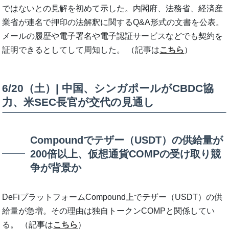
ではないとの見解を初めて示した。内閣府、法務省、経済産
業省が連名で押印の法解釈に関するQ&A形式の文書を公表。
メールの履歴や電子署名や電子認証サービスなどでも契約を
証明できるとしてして周知した。 （記事は
こちら
）
6/20（土）| 中国、シンガポールがCBDC協
力、米SEC長官が交代の見通し
Compoundでテザー（USDT）の供給量が
200倍以上、仮想通貨COMPの受け取り競
争が背景か
DeFiプラットフォームCompound上でテザー（USDT）の供
給量が急増。その理由は独自トークンCOMPと関係してい
る。 （記事は
こちら
）