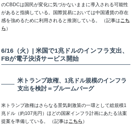
のCBDCは国民が変化に気づかないままに導入される可能性
があると指摘している。国際貿易においては中国通貨の存在
感を強めるために利用されると推測している。 （記事は
こち
ら
）
6/16（火）| 米国で1兆ドルのインフラ支出、
FBが電子決済サービス開始
米トランプ政権、1兆ドル規模のインフラ
支出を検討＝ブルームバーグ
米トランプ政権はさらなる景気刺激策の一環として総規模1
兆ドル（約107兆円）ほどの国家インフラ計画にあたる法案
提案を準備している。 （記事は
こちら
）