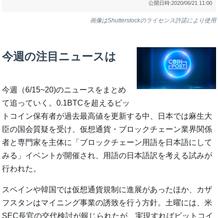
公開日時:
2020/06/21 11:00
画像はShutterstockのライセンス許諾により使用
今週の注目ニュースは
今週（6/15~20)のニュースをまとめ
て追っていく。0.1BTCを超えるビッ
トコイン保有者が過去最高値を更新する中、日本では麻生大
臣の国会質疑を受け、仮想通貨・ブロックチェーン業界関係
者と専門家を主体に「ブロックチェーン用語を日本語にして
みる」イベントが開催され、用語の日本語訳を考える試みが
行われた。
スペインや韓国では仮想通貨規制に進展があったほか、カザ
フスタンはマイニング事業の誘致を行う方針。土曜には、米
SEC長官の交代検討が報じられたが、実現すればビットコイ