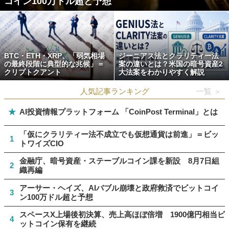
コイン100万ドル超と予想
BTC・ETH・XRP、「弱気相場
ジーニアス法とクラリティー法
の最終段階に典型的な兆候」＝
案の違いとは？米国の暗号資産2
クリプトクアント
大法案をわかりやすく解説
人気記事ランキング
一覧 ＞
★
AI投資情報プラットフォーム 「CoinPost Terminal」とは
「仮にクラリティー法不成立でも仮想通貨は前進」＝ビッ
1
トワイズCIO
金融庁、暗号資産・ステーブルコイン課を新設 8月7日組
2
織再編
アーサー・ヘイズ、AIバブル崩壊と政府救済でビットコイ
3
ン100万ドル超と予想
スペースX上場後初決算、売上高ほぼ倍増 1900億円相当ビ
4
ットコイン保有を継続