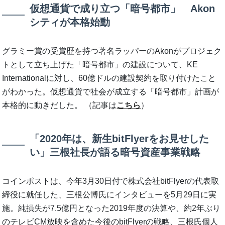
仮想通貨で成り立つ「暗号都市」 Akon
シティが本格始動
グラミー賞の受賞歴を持つ著名ラッパーのAkonがプロジェク
トとして立ち上げた「暗号都市」の建設について、KE
Internationalに対し、60億ドルの建設契約を取り付けたこと
がわかった。仮想通貨で社会が成立する「暗号都市」計画が
本格的に動きだした。 （記事は
こちら
）
「2020年は、新生bitFlyerをお見せした
い」三根社長が語る暗号資産事業戦略
コインポストは、今年3月30日付で株式会社bitFlyerの代表取
締役に就任した、三根公博氏にインタビューを5月29日に実
施。純損失が7.5億円となった2019年度の決算や、約2年ぶり
のテレビCM放映を含めた今後のbitFlyerの戦略、三根氏個人