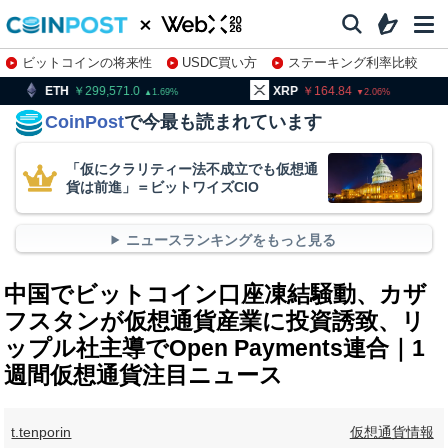
ビットコインの将来性
USDC買い方
ステーキング利率比較
株特集・関連銘柄
99,571.0
XRP
164.84
BNB
9
1.69
2.06
CoinPost
で今最も読まれています
「仮にクラリティー法不成立でも仮想通
貨は前進」＝ビットワイズCIO
ニュースランキングをもっと見る
中国でビットコイン口座凍結騒動、カザ
フスタンが仮想通貨産業に投資誘致、リ
ップル社主導でOpen Payments連合｜1
週間仮想通貨注目ニュース
t.tenporin
仮想通貨情報