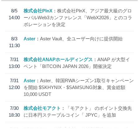
8/5
株式会社PlnX
株式会社PlnX、アジア最大級のグロ
14:00
ーバルWeb3カンファレンス「WebX2026」とのコラ
ボレーションを決定
8/3
Aster
Aster Vault、全ユーザー向けに提供開始
11:30
7/31
株式会社ANAPホールディングス
ANAP が大型イ
13:00
ベント「BITCOIN JAPAN 2026」開催決定
7/31
Aster
Aster、韓国RWAシーズン1取引キャンペーン
12:00
を開始 $SKHYNIX・$SAMSUNG対象、賞金総額
10,000 USDT
7/30
株式会社モアクト
「モアクト」 のポイント交換先
18:30
に日本円ステーブルコイン「 JPYC」を追加
7/29
SBI VCトレード株式会社
信託型円建てステーブル
19:30
コイン「JPYSC」徹底解説セミナーを開催