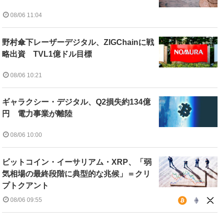
08/06 11:04
野村傘下レーザーデジタル、ZIGChainに戦
略出資 TVL1億ドル目標
08/06 10:21
ギャラクシー・デジタル、Q2損失約134億
円 電力事業が離陸
08/06 10:00
ビットコイン・イーサリアム・XRP、「弱
気相場の最終段階に典型的な兆候」＝クリ
プトクアント
08/06 09:55