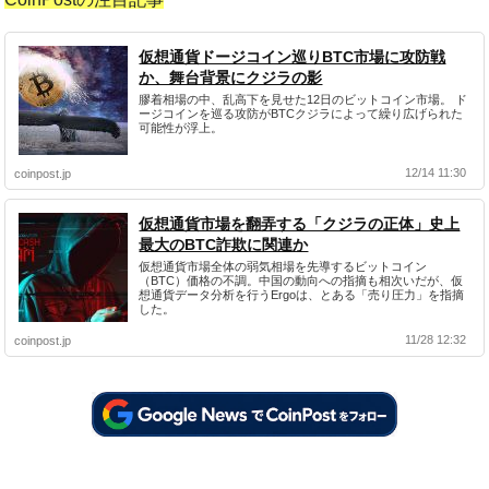
仮想通貨ドージコイン巡りBTC市場に攻防戦
か、舞台背景にクジラの影
膠着相場の中、乱高下を見せた12日のビットコイン市場。 ド
ージコインを巡る攻防がBTCクジラによって繰り広げられた
可能性が浮上。
12/14 11:30
coinpost.jp
仮想通貨市場を翻弄する「クジラの正体」史上
最大のBTC詐欺に関連か
仮想通貨市場全体の弱気相場を先導するビットコイン
（BTC）価格の不調。中国の動向への指摘も相次いだが、仮
想通貨データ分析を行うErgoは、とある「売り圧力」を指摘
した。
11/28 12:32
coinpost.jp