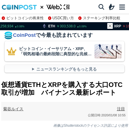
ビットコインの将来性
USDC買い方
ステーキング利率比較
株特集・関連銘柄
ETH
303,538.0
XRP
166.07
0.09
1.98
CoinPost
で今最も読まれています
ビットコイン・イーサリアム・XRP、
「弱気相場の最終段階に典型的な兆候」
＝クリプトクアント
ニュースランキングをもっと見る
仮想通貨ETHとXRPを購入する大口OTC
取引が増加 バイナンス最新レポート
菊谷ルイス
注目
公開日時:
2020/01/08 10:55
画像はShutterstockのライセンス許諾により使用