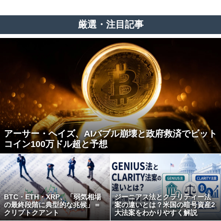
厳選・注目記事
アーサー・ヘイズ、AIバブル崩壊と政府救済でビット
コイン100万ドル超と予想
BTC・ETH・XRP、「弱気相場
ジーニアス法とクラリティー法
の最終段階に典型的な兆候」＝
案の違いとは？米国の暗号資産2
クリプトクアント
大法案をわかりやすく解説