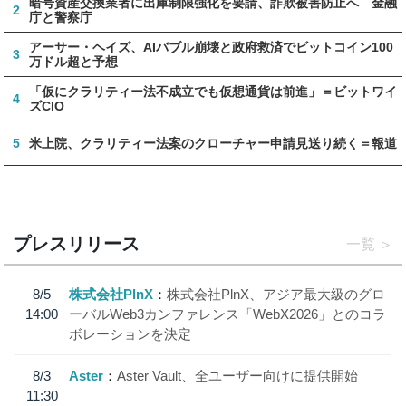
暗号資産交換業者に出庫制限強化を要請、詐欺被害防止へ 金融
2
庁と警察庁
アーサー・ヘイズ、AIバブル崩壊と政府救済でビットコイン100
3
万ドル超と予想
「仮にクラリティー法不成立でも仮想通貨は前進」＝ビットワイ
4
ズCIO
5
米上院、クラリティー法案のクローチャー申請見送り続く＝報道
プレスリリース
一覧
8/5
株式会社PlnX
株式会社PlnX、アジア最大級のグロ
14:00
ーバルWeb3カンファレンス「WebX2026」とのコラ
ボレーションを決定
8/3
Aster
Aster Vault、全ユーザー向けに提供開始
11:30