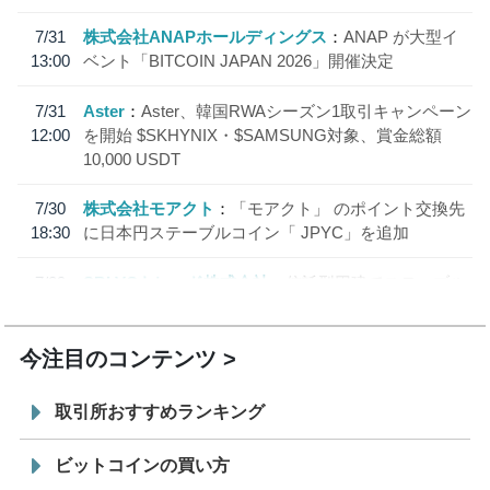
7/31
株式会社ANAPホールディングス
ANAP が大型イ
13:00
ベント「BITCOIN JAPAN 2026」開催決定
7/31
Aster
Aster、韓国RWAシーズン1取引キャンペーン
12:00
を開始 $SKHYNIX・$SAMSUNG対象、賞金総額
10,000 USDT
7/30
株式会社モアクト
「モアクト」 のポイント交換先
18:30
に日本円ステーブルコイン「 JPYC」を追加
7/29
SBI VCトレード株式会社
信託型円建てステーブル
19:30
コイン「JPYSC」徹底解説セミナーを開催
今注目のコンテンツ
取引所おすすめランキング
ビットコインの買い方