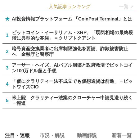
人気記事ランキング
一覧 ＞
★
AI投資情報プラットフォーム 「CoinPost Terminal」とは
ビットコイン・イーサリアム・XRP、「弱気相場の最終段
1
階に典型的な兆候」＝クリプトクアント
暗号資産交換業者に出庫制限強化を要請、詐欺被害防止
2
へ 金融庁と警察庁
アーサー・ヘイズ、AIバブル崩壊と政府救済でビットコイ
3
ン100万ドル超と予想
「仮にクラリティー法不成立でも仮想通貨は前進」＝ビッ
4
トワイズCIO
米上院、クラリティー法案のクローチャー申請見送り続く
5
＝報道
注目・速報
市況・解説
動画解説
新着一覧