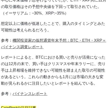
中心に年末価格予想を行なっていたが、ETH・XRP共に12月
の取引価格はその予想中央値を下回って取引されていた。
（イーサリアム：−30%、XRP:−35%）
想定以上に価格が低迷したことで、購入のタイミングとみた
可能性は考えられるだろう。
参考：
機関投資家の仮想通貨年末予想：BTC・ETH・XRP＝
バイナンス調査レポート
レポートによると、BTCにおける買いと売りが活発になった
のは12月の末で、買い手はクリスマスや年末ラリーに、売り
手は上昇相場を維持できない可能性を踏まえた取引の可能性
があるという。これらの動きからも1月には市場の大きな変
動が見られるかに注目したいとレポートを結んでいる。
参考：
バイナンスレポート
CoinPostの注目記事