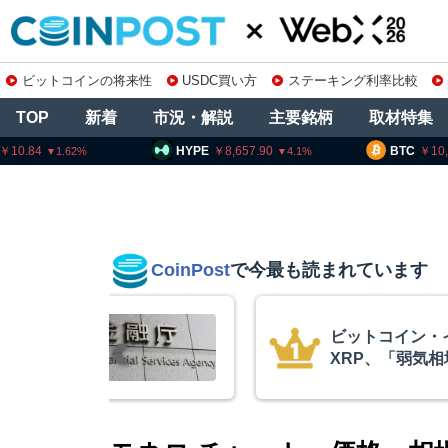
ビットコインの将来性
USDC買い方
ステーキング利率比較
TOP
新着
市況・解説
主要銘柄
取材特集
HYPE
8,657.90
BTC
10,156,331
4.1
0.02
CoinPost
で今最も読まれています
リアム・
アーサー・ヘイ
最終段階に典型
政府救済でビッ
クアント
超と予想