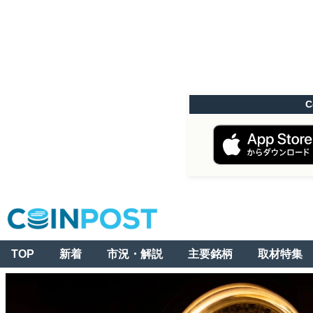
C
TOP
新着
市況・解説
主要銘柄
取材特集