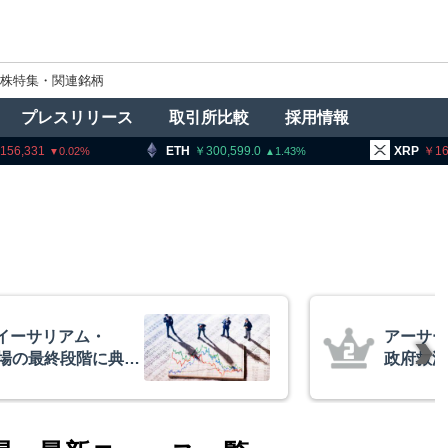
株特集・関連銘柄
プレスリリース
取引所比較
採用情報
ETH
300,599.0
XRP
165.12
1.43
1.48
ズ、AIバブル崩壊と
暗号資
トコイン100万ドル
要請、
察庁