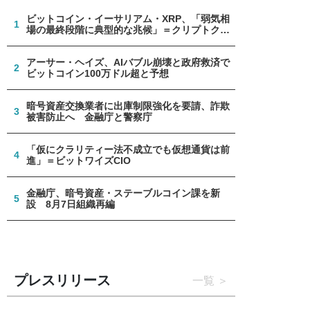
ビットコイン・イーサリアム・XRP、「弱気相
1
場の最終段階に典型的な兆候」＝クリプトクア
ント
アーサー・ヘイズ、AIバブル崩壊と政府救済で
2
ビットコイン100万ドル超と予想
暗号資産交換業者に出庫制限強化を要請、詐欺
3
被害防止へ 金融庁と警察庁
「仮にクラリティー法不成立でも仮想通貨は前
4
進」＝ビットワイズCIO
金融庁、暗号資産・ステーブルコイン課を新
5
設 8月7日組織再編
プレスリリース
一覧