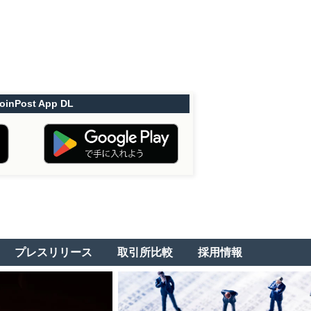
oinPost App DL
プレスリリース
取引所比較
採用情報