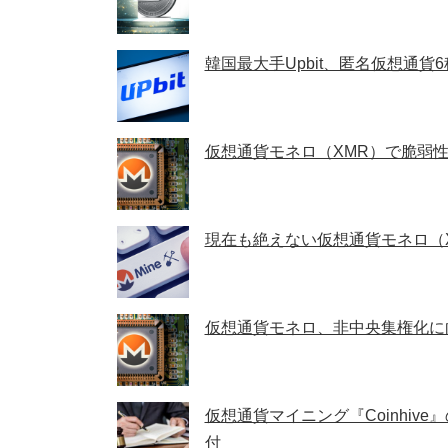
韓国最大手Upbit、匿名仮想通貨
仮想通貨モネロ（XMR）で脆弱
現在も絶えない仮想通貨モネロ（
仮想通貨モネロ、非中央集権化に
仮想通貨マイニング『Coinhi
付