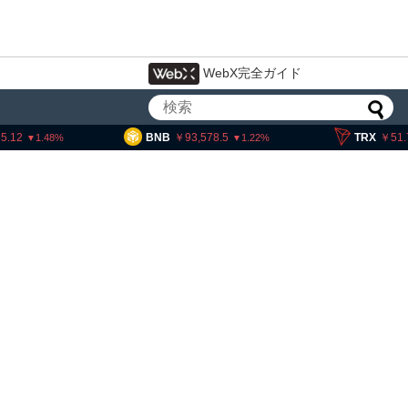
WebX完全ガイド
BNB
93,578.5
TRX
51.76
1.22
0.08
産交換業者に出庫制限強化を
詐欺被害防止へ 金融庁と警