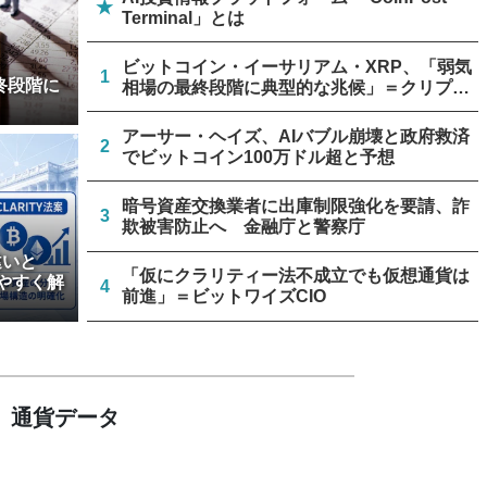
★
Terminal」とは
ビットコイン・イーサリアム・XRP、「弱気
1
終段階に
相場の最終段階に典型的な兆候」＝クリプト
クアント
アーサー・ヘイズ、AIバブル崩壊と政府救済
2
でビットコイン100万ドル超と予想
暗号資産交換業者に出庫制限強化を要請、詐
3
欺被害防止へ 金融庁と警察庁
違いと
「仮にクラリティー法不成立でも仮想通貨は
やすく解
4
前進」＝ビットワイズCIO
金融庁、暗号資産・ステーブルコイン課を新
5
設 8月7日組織再編
通貨データ