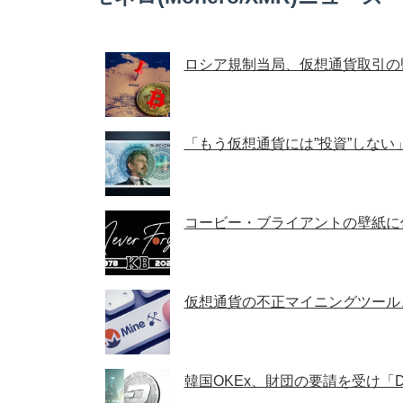
ロシア規制当局、仮想通貨取引の
「もう仮想通貨には”投資”しな
コービー・ブライアントの壁紙に
仮想通貨の不正マイニングツール、
韓国OKEx、財団の要請を受け「D