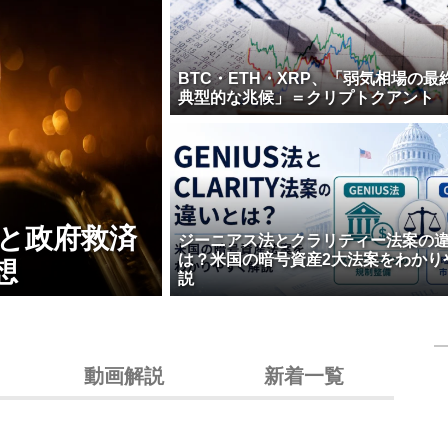
BTC・ETH・XRP、「弱気相場の最
典型的な兆候」＝クリプトクアント
壊と政府救済
ジーニアス法とクラリティー法案の
は？米国の暗号資産2大法案をわかり
想
説
動画解説
新着一覧