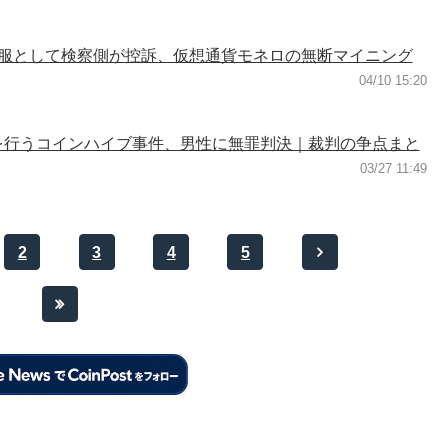
服として検察側が控訴、仮想通貨モネロの無断マイニング
04/10 15:20
を行うコインハイブ事件、男性に無罪判決｜裁判の争点まと
03/27 11:49
2
3
4
5