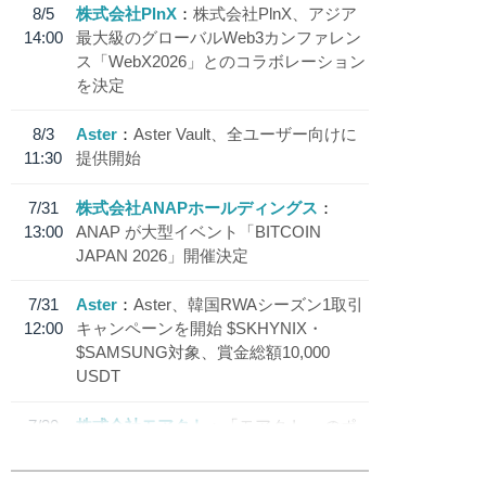
8/5
株式会社PlnX
株式会社PlnX、アジア
14:00
最大級のグローバルWeb3カンファレン
ス「WebX2026」とのコラボレーション
を決定
8/3
Aster
Aster Vault、全ユーザー向けに
11:30
提供開始
7/31
株式会社ANAPホールディングス
13:00
ANAP が大型イベント「BITCOIN
JAPAN 2026」開催決定
7/31
Aster
Aster、韓国RWAシーズン1取引
12:00
キャンペーンを開始 $SKHYNIX・
$SAMSUNG対象、賞金総額10,000
USDT
7/30
株式会社モアクト
「モアクト」 のポ
18:30
イント交換先に日本円ステーブルコイン
「 JPYC」を追加