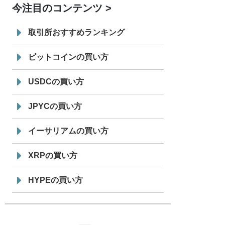
今注目のコンテンツ
7/29
SBI VCトレード株式会社
信託型円建
19:30
てステーブルコイン「JPYSC」徹底解
取引所おすすめランキング
説セミナーを開催
ビットコインの買い方
USDCの買い方
JPYCの買い方
イーサリアムの買い方
XRPの買い方
HYPEの買い方