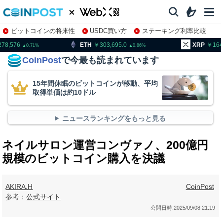
ビットコインの将来性
USDC買い方
ステーキング利率比較
株特集・関連銘柄
ETH
303,695.0
XRP
164.64
0.86
2.77
CoinPost
で今最も読まれています
15年間休眠のビットコインが移動、平均
取得単価は約10ドル
ニュースランキングをもっと見る
ネイルサロン運営コンヴァノ、200億円
規模のビットコイン購入を決議
AKIRA.H
CoinPost
参考：
公式サイト
公開日時:
2025/09/08 21:19