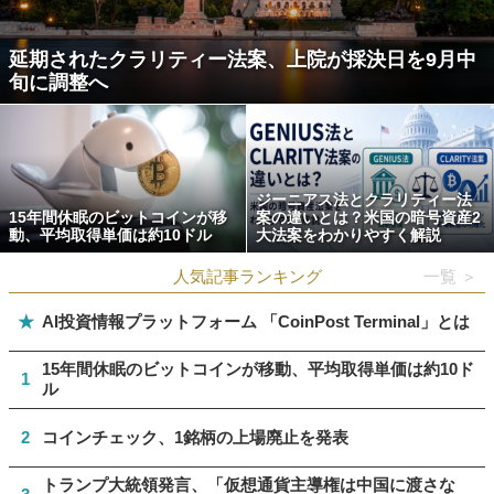
延期されたクラリティー法案、上院が採決日を9月中
旬に調整へ
ジーニアス法とクラリティー法
15年間休眠のビットコインが移
案の違いとは？米国の暗号資産2
動、平均取得単価は約10ドル
大法案をわかりやすく解説
人気記事ランキング
一覧 ＞
★
AI投資情報プラットフォーム 「CoinPost Terminal」とは
15年間休眠のビットコインが移動、平均取得単価は約10ド
1
ル
2
コインチェック、1銘柄の上場廃止を発表
トランプ大統領発言、「仮想通貨主導権は中国に渡さな