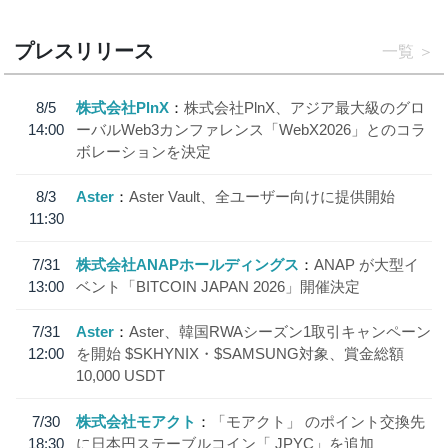
プレスリリース
一覧
8/5
株式会社PlnX
株式会社PlnX、アジア最大級のグロ
14:00
ーバルWeb3カンファレンス「WebX2026」とのコラ
ボレーションを決定
8/3
Aster
Aster Vault、全ユーザー向けに提供開始
11:30
7/31
株式会社ANAPホールディングス
ANAP が大型イ
13:00
ベント「BITCOIN JAPAN 2026」開催決定
7/31
Aster
Aster、韓国RWAシーズン1取引キャンペーン
12:00
を開始 $SKHYNIX・$SAMSUNG対象、賞金総額
10,000 USDT
7/30
株式会社モアクト
「モアクト」 のポイント交換先
18:30
に日本円ステーブルコイン「 JPYC」を追加