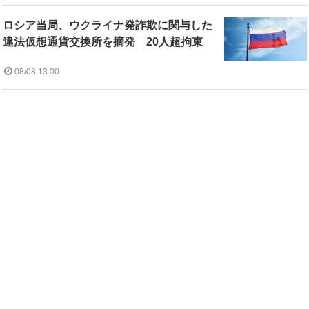
ロシア当局、ウクライナ発詐欺に関与した
違法仮想通貨交換所を摘発 20人超拘束
08/08 13:00