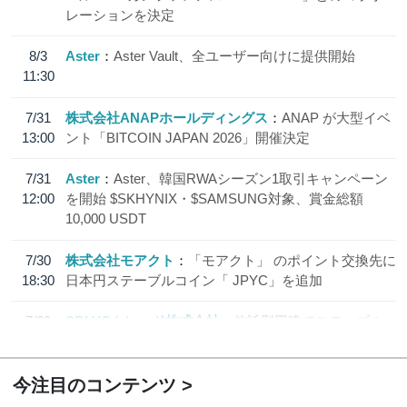
レーションを決定
8/3
Aster
Aster Vault、全ユーザー向けに提供開始
11:30
7/31
株式会社ANAPホールディングス
ANAP が大型イベ
13:00
ント「BITCOIN JAPAN 2026」開催決定
7/31
Aster
Aster、韓国RWAシーズン1取引キャンペーン
12:00
を開始 $SKHYNIX・$SAMSUNG対象、賞金総額
10,000 USDT
7/30
株式会社モアクト
「モアクト」 のポイント交換先に
18:30
日本円ステーブルコイン「 JPYC」を追加
7/29
SBI VCトレード株式会社
信託型円建てステーブル
19:30
コイン「JPYSC」徹底解説セミナーを開催
今注目のコンテンツ