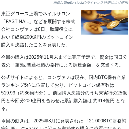
画像はShutterstockのライセンス許諾により使用
東証グロース上場でネイルサロン
「FAST NAIL」などを展開する株式
会社コンヴァノは8日、取締役会に
おいて総額200億円のビットコイン
購入を決議したことを発表した。
今回の購入は2025年11月末までに完了予定で、資金は同日公
表の「第5回普通社債の発行による調達金額」を充当する。
公式サイトによると、コンヴァノは現在、国内BTC保有企業
ランキング5位に位置しており、ビットコイン保有数は
519.93（約86億円分）。前回購入決議分のうち未実行の25億
円と今回分200億円を合わせた累計購入額は 約314億円 とな
る。
今回の動きは、2025年8月に発表された 「21,000BTC財務補
完計画」 のPhaseⅠに沿った継続的な購入に位置づけられ