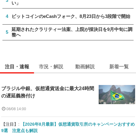
3
い」
4
ビットコインのeCashフォーク、8月23日から3段階で開始
延期されたクラリティー法案、上院が採決日を9月中旬に調
5
整へ
注目・速報
市況・解説
動画解説
新着一覧
ブラジル中銀、仮想通貨送金に最大24時間
の遅延義務付け
08/08 14:00
【注目】:
【2026年8月最新】仮想通貨取引所のキャンペーンおすすめ
9選 注意点も解説