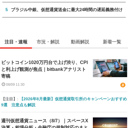
5
ブラジル中銀、仮想通貨送金に最大24時間の遅延義務付け
注目・速報
市況・解説
動画解説
新着一覧
ビットコイン1020万円台で上げ渋り、CPI
と利上げ観測が焦点｜bitbankアナリスト
寄稿
08/09 11:30
【注目】:
【2026年8月最新】仮想通貨取引所のキャンペーンおすすめ
9選 注意点も解説
週刊仮想通貨ニュース（8/7）｜スペースX
決算・相場分析・金融庁の規制対応のまと