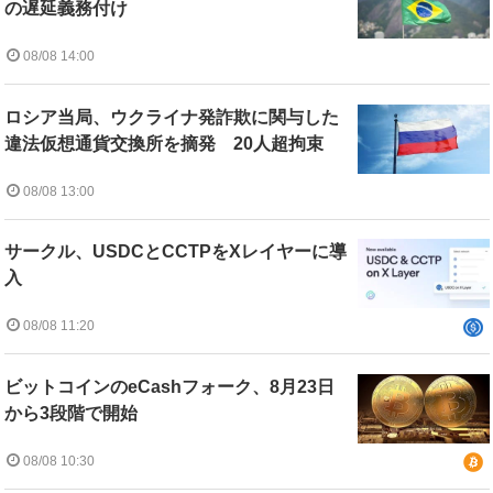
の遅延義務付け
08/08 14:00
ロシア当局、ウクライナ発詐欺に関与した
違法仮想通貨交換所を摘発 20人超拘束
08/08 13:00
サークル、USDCとCCTPをXレイヤーに導
入
08/08 11:20
ビットコインのeCashフォーク、8月23日
から3段階で開始
08/08 10:30