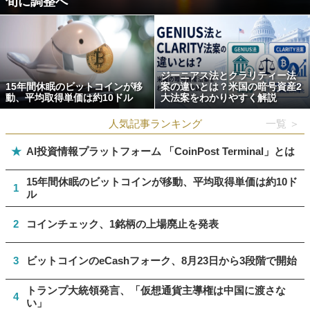
旬に調整へ
ジーニアス法とクラリティー法
15年間休眠のビットコインが移
案の違いとは？米国の暗号資産2
動、平均取得単価は約10ドル
大法案をわかりやすく解説
人気記事ランキング
一覧 ＞
★
AI投資情報プラットフォーム 「CoinPost Terminal」とは
15年間休眠のビットコインが移動、平均取得単価は約10ド
1
ル
2
コインチェック、1銘柄の上場廃止を発表
3
ビットコインのeCashフォーク、8月23日から3段階で開始
トランプ大統領発言、「仮想通貨主導権は中国に渡さな
4
い」