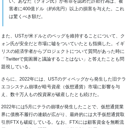
い。あなた（クォン氏）が有罪を認めた詐欺行為は、被
害者に400億ドル（約6兆円）以上の損害を与えた。これ
は驚くべき額だ。
また、USTが米ドルとのペッグを維持することについて、ク
ォン氏が安全だと市場に嘘をついていたとも指摘した。イギ
リスの経済学者からプロジェクトについて質問があった時に
「Twitterで貧困層と議論することはない」と答えたことも問
題視している。
さらに、2022年には、USTのディペッグから発生した旧テラ
エコシステム崩壊が暗号資産（仮想通貨）市場に影響を与
え、数十万人もの投資家が破産したとも続けた。
2022年には5月にテラの崩壊が発生したことで、仮想通貨業
界に債務不履行の連鎖が広がり、最終的には大手仮想通貨取
引所FTXも破綻している。なお、FTXには顧客資金を無断流