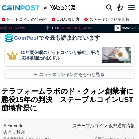
ビットコインの将来性
USDC買い方
ステーキング利率比較
株特集・関連銘柄
ETH
302,100.0
XRP
163.51
0.1
0.42
CoinPost
で今最も読まれています
15年間休眠のビットコインが移動、平均
取得単価は約10ドル
ニュースランキングをもっと見る
テラフォームラボのド・クォン創業者に
懲役15年の判決 ステーブルコインUST
崩壊背景に
A.Yamada
ステーブルコイン
仮想通貨情報
参考：
報道
最終更新日時:
2025/12/26 14:02
公開日時:
2025/12/12 13:20