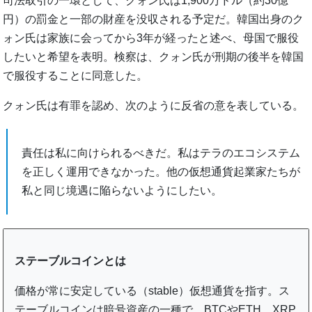
司法取引の一環として、クォン氏は1,900万ドル（約30億
円）の罰金と一部の財産を没収される予定だ。韓国出身のク
ォン氏は家族に会ってから3年が経ったと述べ、母国で服役
したいと希望を表明。検察は、クォン氏が刑期の後半を韓国
で服役することに同意した。
クォン氏は有罪を認め、次のように反省の意を表している。
責任は私に向けられるべきだ。私はテラのエコシステム
を正しく運用できなかった。他の仮想通貨起業家たちが
私と同じ境遇に陥らないようにしたい。
ステーブルコインとは
価格が常に安定している（stable）仮想通貨を指す。ス
テーブルコインは暗号資産の一種で、BTCやETH、XRP