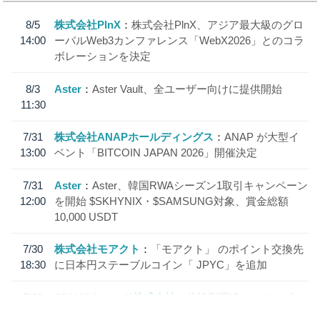
8/5
株式会社PlnX
株式会社PlnX、アジア最大級のグロ
14:00
ーバルWeb3カンファレンス「WebX2026」とのコラ
ボレーションを決定
8/3
Aster
Aster Vault、全ユーザー向けに提供開始
11:30
7/31
株式会社ANAPホールディングス
ANAP が大型イ
13:00
ベント「BITCOIN JAPAN 2026」開催決定
7/31
Aster
Aster、韓国RWAシーズン1取引キャンペーン
12:00
を開始 $SKHYNIX・$SAMSUNG対象、賞金総額
10,000 USDT
7/30
株式会社モアクト
「モアクト」 のポイント交換先
18:30
に日本円ステーブルコイン「 JPYC」を追加
7/29
SBI VCトレード株式会社
信託型円建てステーブル
19:30
コイン「JPYSC」徹底解説セミナーを開催