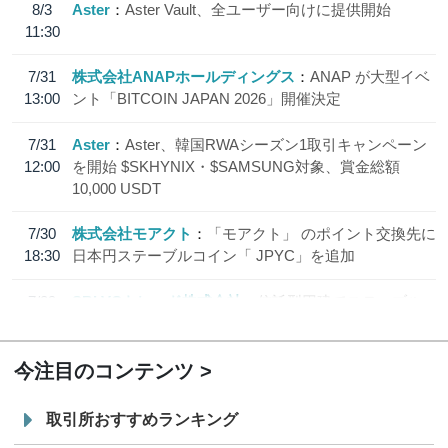
8/3
Aster
Aster Vault、全ユーザー向けに提供開始
11:30
7/31
株式会社ANAPホールディングス
ANAP が大型イベ
13:00
ント「BITCOIN JAPAN 2026」開催決定
7/31
Aster
Aster、韓国RWAシーズン1取引キャンペーン
12:00
を開始 $SKHYNIX・$SAMSUNG対象、賞金総額
10,000 USDT
7/30
株式会社モアクト
「モアクト」 のポイント交換先に
18:30
日本円ステーブルコイン「 JPYC」を追加
7/29
SBI VCトレード株式会社
信託型円建てステーブル
19:30
コイン「JPYSC」徹底解説セミナーを開催
今注目のコンテンツ
取引所おすすめランキング