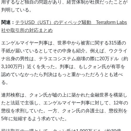
用するなど独自の問題があり、経営体制が杜撰だったことが
判明している。
関連：
テラUSD（UST）のディペッグ騒動 Terraform Labs
社や取引所の対応まとめ
エンゲルマイヤー判事は、世界中から被害に関する315通の
手紙が届いているとしてその中身も紹介。例えば、ウクライ
ナ出身の男性は、テラエコシステム崩壊の際に20万ドル（約
3,100万円）近くを失った。判事は、もしクォン氏が有罪を
認めていなかったら判決はもっと重かっただろうとも述べ
る。
連邦検察は、クォン氏が嘘の上に築かれた金融世界を構築し
たと法廷で主張し、エンゲルマイヤー判事に対して、12年の
懲役を求刑していた。一方、クォン氏の弁護士は、懲役刑を
5年に短縮するよう求めていた。