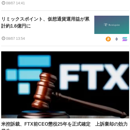
08/07 14:41
リミックスポイント、仮想通貨運用益が累
計約1.6億円に
08/07 13:54
米控訴裁、FTX前CEO懲役25年を正式確定 上訴棄却の効力