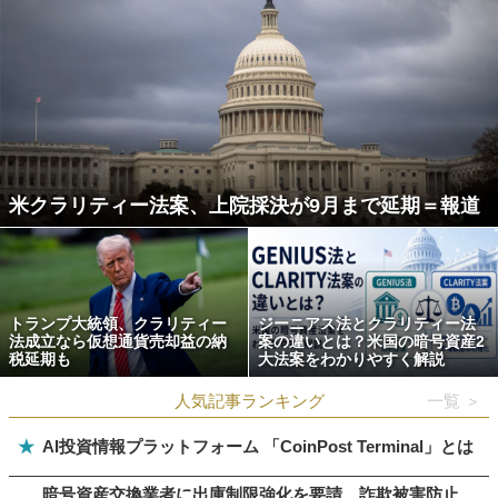
米クラリティー法案、上院採決が9月まで延期＝報道
トランプ大統領、クラリティー
ジーニアス法とクラリティー法
法成立なら仮想通貨売却益の納
案の違いとは？米国の暗号資産2
税延期も
大法案をわかりやすく解説
人気記事ランキング
一覧 ＞
★
AI投資情報プラットフォーム 「CoinPost Terminal」とは
暗号資産交換業者に出庫制限強化を要請、詐欺被害防止