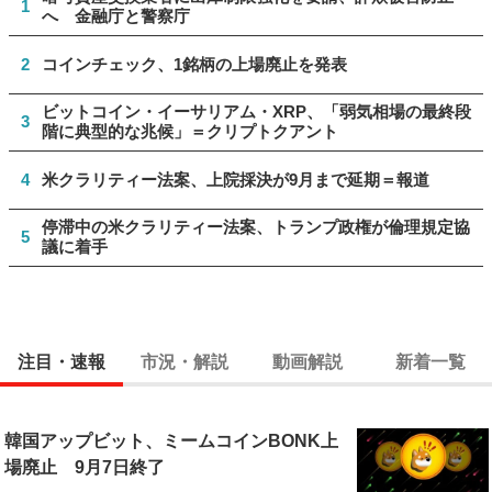
1
へ 金融庁と警察庁
2
コインチェック、1銘柄の上場廃止を発表
ビットコイン・イーサリアム・XRP、「弱気相場の最終段
3
階に典型的な兆候」＝クリプトクアント
4
米クラリティー法案、上院採決が9月まで延期＝報道
停滞中の米クラリティー法案、トランプ政権が倫理規定協
5
議に着手
注目・速報
市況・解説
動画解説
新着一覧
韓国アップビット、ミームコインBONK上
場廃止 9月7日終了