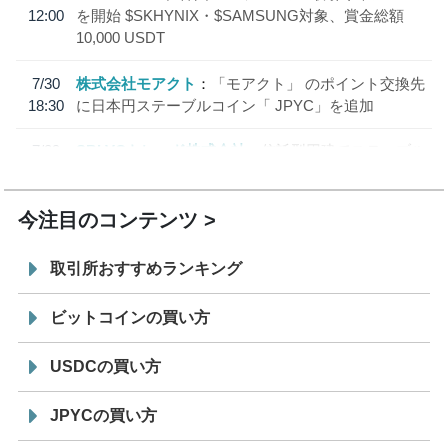
12:00
を開始 $SKHYNIX・$SAMSUNG対象、賞金総額
10,000 USDT
7/30
株式会社モアクト
「モアクト」 のポイント交換先
18:30
に日本円ステーブルコイン「 JPYC」を追加
7/29
SBI VCトレード株式会社
信託型円建てステーブル
19:30
コイン「JPYSC」徹底解説セミナーを開催
今注目のコンテンツ
取引所おすすめランキング
ビットコインの買い方
USDCの買い方
JPYCの買い方