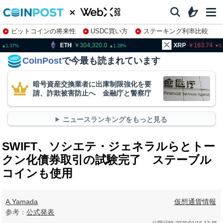
ビットコインの将来性
USDC買い方
ステーキング利率比較
株特集・関連銘柄
304,320.0
XRP
163.74
BNB
1.28
0.46
CoinPost
で今最も読まれています
暗号資産交換業者に出庫制限強化を要
請、詐欺被害防止へ 金融庁と警察庁
ニュースランキングをもっと見る
SWIFT、ソシエテ・ジェネラルらとトー
クン化債券取引の試験完了 ステーブル
コインも使用
A.Yamada
仮想通貨情報
参考：
公式発表
公開日時:
2026/01/16 12:45