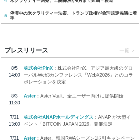
4
米クラリティー法案、上院採決が9月まで延期＝報道
停滞中の米クラリティー法案、トランプ政権が倫理規定協議に着
5
手
プレスリリース
一覧
8/5
株式会社PlnX
株式会社PlnX、アジア最大級のグロ
14:00
ーバルWeb3カンファレンス「WebX2026」とのコラ
ボレーションを決定
8/3
Aster
Aster Vault、全ユーザー向けに提供開始
11:30
7/31
株式会社ANAPホールディングス
ANAP が大型イ
13:00
ベント「BITCOIN JAPAN 2026」開催決定
7/31
Aster
Aster、韓国RWAシーズン1取引キャンペーン