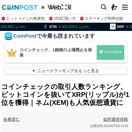
ビットコインの将来性
USDC買い方
ステーキング利率比較
株特集・関連銘柄
ETH
302,835.0
XRP
163.23
0.87
0.92
CoinPost
で今最も読まれています
コインチェック、1銘柄の上場廃止を発
表
ニュースランキングをもっと見る
コインチェックの取引人数ランキング、
ビットコインを抜いてXRP(リップル)が1
位を獲得｜ネム(XEM)も人気仮想通貨に
各務貴仁
仮想通貨情報
公開日時:
2019/07/18 13:41