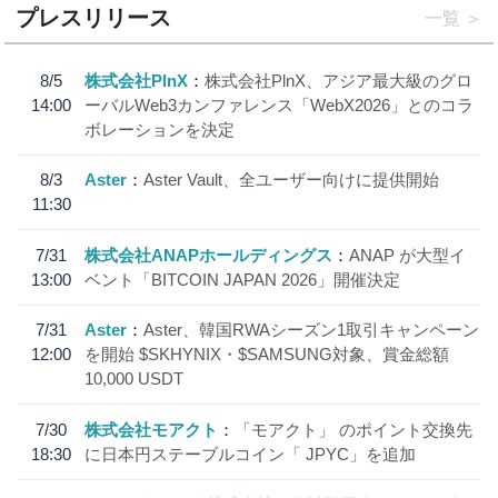
プレスリリース
一覧
8/5
株式会社PlnX
株式会社PlnX、アジア最大級のグロ
14:00
ーバルWeb3カンファレンス「WebX2026」とのコラ
ボレーションを決定
8/3
Aster
Aster Vault、全ユーザー向けに提供開始
11:30
7/31
株式会社ANAPホールディングス
ANAP が大型イ
13:00
ベント「BITCOIN JAPAN 2026」開催決定
7/31
Aster
Aster、韓国RWAシーズン1取引キャンペーン
12:00
を開始 $SKHYNIX・$SAMSUNG対象、賞金総額
10,000 USDT
7/30
株式会社モアクト
「モアクト」 のポイント交換先
18:30
に日本円ステーブルコイン「 JPYC」を追加