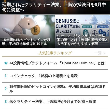
延期されたクラリティー法案、上院が採決日を9月中
旬に調整へ
ジーニアス法とクラリティー法
15年間休眠のビットコインが移
案の違いとは？米国の暗号資産2
動、平均取得単価は約10ドル
大法案をわかりやすく解説
人気記事ランキング
一覧 ＞
★
AI投資情報プラットフォーム 「CoinPost Terminal」とは
1
コインチェック、1銘柄の上場廃止を発表
15年間休眠のビットコインが移動、平均取得単価は約10ド
2
ル
3
米クラリティー法案、上院採決が9月まで延期＝報道