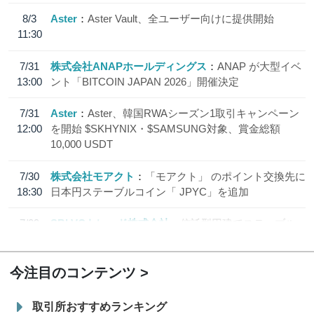
8/3
Aster
Aster Vault、全ユーザー向けに提供開始
11:30
7/31
株式会社ANAPホールディングス
ANAP が大型イベ
13:00
ント「BITCOIN JAPAN 2026」開催決定
7/31
Aster
Aster、韓国RWAシーズン1取引キャンペーン
12:00
を開始 $SKHYNIX・$SAMSUNG対象、賞金総額
10,000 USDT
7/30
株式会社モアクト
「モアクト」 のポイント交換先に
18:30
日本円ステーブルコイン「 JPYC」を追加
7/29
SBI VCトレード株式会社
信託型円建てステーブル
19:30
コイン「JPYSC」徹底解説セミナーを開催
今注目のコンテンツ
取引所おすすめランキング