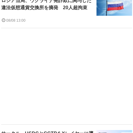
ロシア当局、ウクライナ発詐欺に関与した
違法仮想通貨交換所を摘発 20人超拘束
08/08 13:00