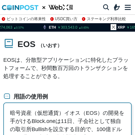
ビットコインの将来性
USDC買い方
ステーキング利率比較
株特集・関連銘柄
063
ETH
303,543.0
XRP
165.18
0.57
0.65
EOS
（いおす）
EOSは、分散型アプリケーションに特化したプラッ
トフォームで、秒間数百万回のトランザクションを
処理することができる。
用語の使用例
暗号資産（仮想通貨）イオス（EOS）の開発を
手がけるBlock.oneは11日、子会社として独自
の取引所Bullishを設立する目的で、100億ドル