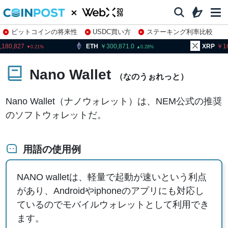
ビットコインの将来性
USDC買い方
ステーキング利率比較
株特集・関連銘柄
,180,827
ETH
300,871.0
XRP
16
0.21
0.28
Nano Wallet
（なのうぉれっと）
Nano Wallet（ナノウォレット）は、NEM公式の推奨
のソフトウォレットだ。
用語の使用例
NANO walletは、軽量で起動が速いという利点
があり、Androidやiphoneのアプリにも対応し
ているのでモバイルウォレットとして利用でき
ます。