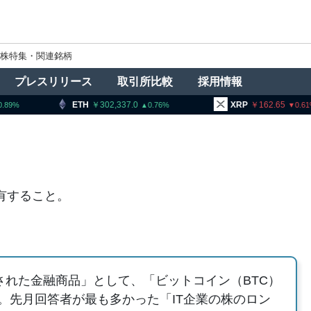
株特集・関連銘柄
プレスリリース
取引所比較
採用情報
ETH
302,337.0
XRP
162.65
0.76
0.61
有すること。
された金融商品」として、「ビットコイン（BTC）
。先月回答者が最も多かった「IT企業の株のロン