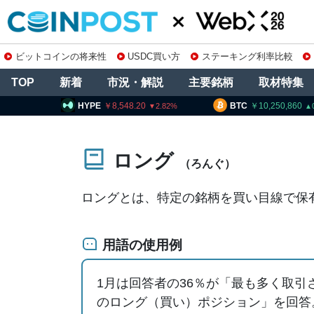
ビットコインの将来性
USDC買い方
ステーキング利率比較
TOP
新着
市況・解説
主要銘柄
取材特集
HYPE
8,548.20
BTC
10,250,860
2.82
0.89
ロング
（ろんぐ）
ロングとは、特定の銘柄を買い目線で保
用語の使用例
1月は回答者の36％が「最も多く取引
のロング（買い）ポジション」を回答