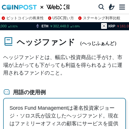
ビットコインの将来性
USDC買い方
ステーキング利率比較
株特集・関連銘柄
ETH
302,448.0
XRP
161.02
0.91
0.69
1.6
ヘッジファンド
（へっじふぁんど）
ヘッジファンドとは、幅広い投資商品に手がけ、市
場が上がっても下がっても利益を得られるように運
用されるファンドのこと。
用語の使用例
Soros Fund Managementは著名投資家ジョー
ジ・ソロス氏が設立したヘッジファンド。現在
はファミリーオフィスの顧客にサービスを提供