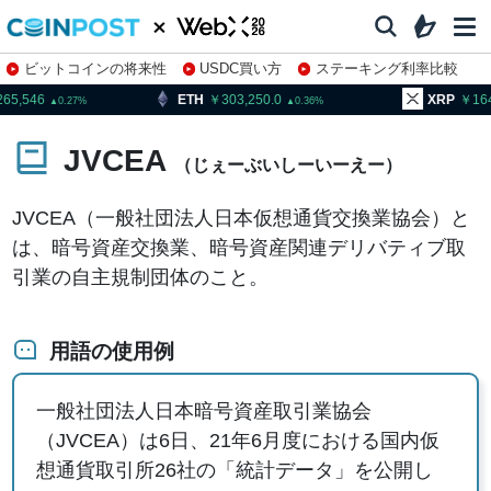
ビットコインの将来性
USDC買い方
ステーキング利率比較
株特集・関連銘柄
46
ETH
303,250.0
XRP
164.59
0.27
0.36
JVCEA
（じぇーぶいしーいーえー）
JVCEA（一般社団法人日本仮想通貨交換業協会）と
は、暗号資産交換業、暗号資産関連デリバティブ取
引業の自主規制団体のこと。
用語の使用例
一般社団法人日本暗号資産取引業協会
（JVCEA）は6日、21年6月度における国内仮
想通貨取引所26社の「統計データ」を公開し