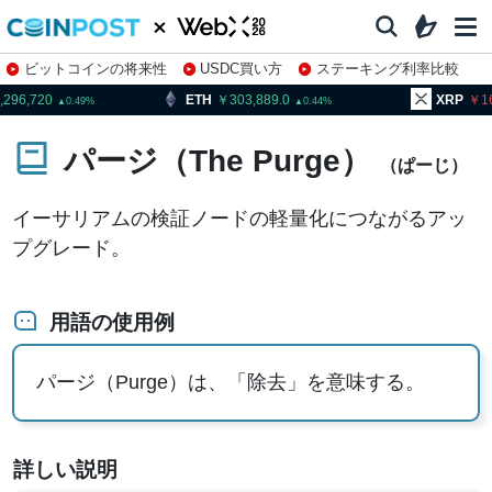
ビットコインの将来性
USDC買い方
ステーキング利率比較
株特集・関連銘柄
,296,720
ETH
303,889.0
XRP
1
0.49
0.44
パージ（The Purge）
（ぱーじ）
イーサリアムの検証ノードの軽量化につながるアッ
プグレード。
用語の使用例
パージ（Purge）は、「除去」を意味する。
詳しい説明