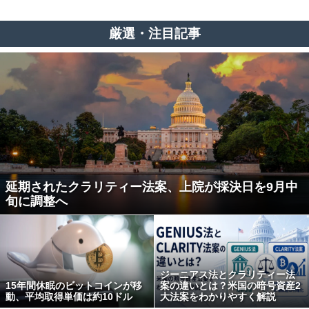
厳選・注目記事
延期されたクラリティー法案、上院が採決日を9月中
旬に調整へ
ジーニアス法とクラリティー法
15年間休眠のビットコインが移
案の違いとは？米国の暗号資産2
動、平均取得単価は約10ドル
大法案をわかりやすく解説