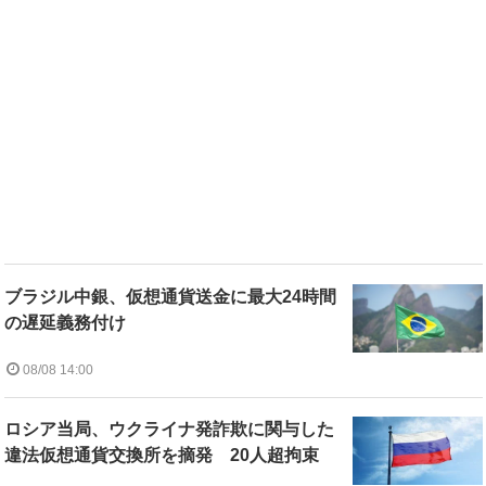
ブラジル中銀、仮想通貨送金に最大24時間
の遅延義務付け
08/08 14:00
ロシア当局、ウクライナ発詐欺に関与した
違法仮想通貨交換所を摘発 20人超拘束