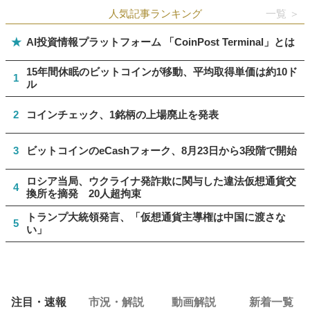
人気記事ランキング
一覧 ＞
★
AI投資情報プラットフォーム 「CoinPost Terminal」とは
15年間休眠のビットコインが移動、平均取得単価は約10ド
1
ル
2
コインチェック、1銘柄の上場廃止を発表
3
ビットコインのeCashフォーク、8月23日から3段階で開始
ロシア当局、ウクライナ発詐欺に関与した違法仮想通貨交
4
換所を摘発 20人超拘束
トランプ大統領発言、「仮想通貨主導権は中国に渡さな
5
い」
注目・速報
市況・解説
動画解説
新着一覧