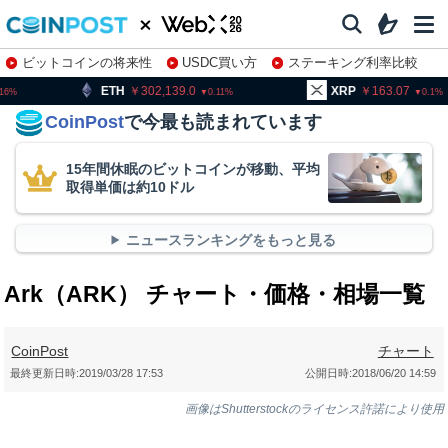
ビットコインの将来性
USDC買い方
ステーキング利率比較
株特集・関連銘柄
H
302,139.0
XRP
163.07
BNB
0.11
0.1
CoinPost
で今最も読まれています
15年間休眠のビットコインが移動、平均
取得単価は約10ドル
ニュースランキングをもっと見る
Ark（ARK） チャート・価格・相場一覧
CoinPost
チャート
最終更新日時:
2019/03/28 17:53
公開日時:
2018/06/20 14:59
画像はShutterstockのライセンス許諾により使用