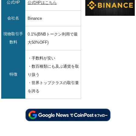
公式HP
公式HPはこちら
会社名
Binance
現物取引手
0.1%(BNBトークン利用で最
数料
大50%OFF)
・手数料が安い
・数百種類にも及ぶ通貨を取
特徴
り扱う
・世界トップクラスの取引量
を誇る