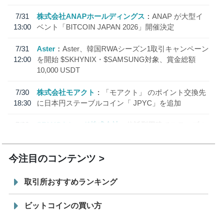
7/31
株式会社ANAPホールディングス
ANAP が大型イ
13:00
ベント「BITCOIN JAPAN 2026」開催決定
7/31
Aster
Aster、韓国RWAシーズン1取引キャンペーン
12:00
を開始 $SKHYNIX・$SAMSUNG対象、賞金総額
10,000 USDT
7/30
株式会社モアクト
「モアクト」 のポイント交換先
18:30
に日本円ステーブルコイン「 JPYC」を追加
7/29
SBI VCトレード株式会社
信託型円建てステーブル
19:30
コイン「JPYSC」徹底解説セミナーを開催
今注目のコンテンツ
取引所おすすめランキング
ビットコインの買い方