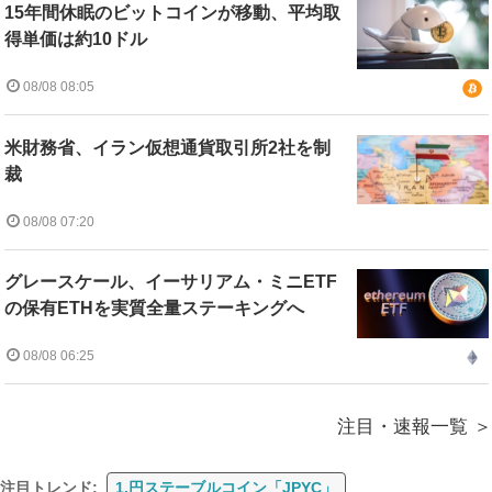
15年間休眠のビットコインが移動、平均取
得単価は約10ドル
08/08 08:05
米財務省、イラン仮想通貨取引所2社を制
裁
08/08 07:20
グレースケール、イーサリアム・ミニETF
の保有ETHを実質全量ステーキングへ
08/08 06:25
注目・速報一覧
注目トレンド:
1.円ステーブルコイン「JPYC」