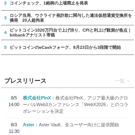
2
コインチェック、1銘柄の上場廃止を発表
ロシア当局、ウクライナ発詐欺に関与した違法仮想通貨交換所を
3
摘発 20人超拘束
ビットコイン1020万円台で上げ渋り、CPIと利上げ観測が焦点｜
4
bitbankアナリスト寄稿
5
ビットコインのeCashフォーク、8月23日から3段階で開始
プレスリリース
一覧
8/5
株式会社PlnX
株式会社PlnX、アジア最大級のグロ
14:00
ーバルWeb3カンファレンス「WebX2026」とのコラ
ボレーションを決定
8/3
Aster
Aster Vault、全ユーザー向けに提供開始
11:30