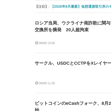
【注目】:
【2026年8月最新】仮想通貨取引所
ロシア当局、ウクライナ発詐欺に関与
交換所を摘発 20人超拘束
08/08 13:00
サークル、USDCとCCTPをXレイヤ
08/08 11:20
ビットコインのeCashフォーク、8月
始