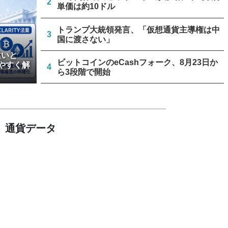
2
単価は約10ドル
トランプ大統領発言、「仮想通貨主導権は中
3
国に渡さない」
違いと
ビットコインのeCashフォーク、8月23日か
やすく解
4
ら3段階で開始
リミックスポイント、仮想通貨運用益が累計
5
約1.6億円に
通貨データ