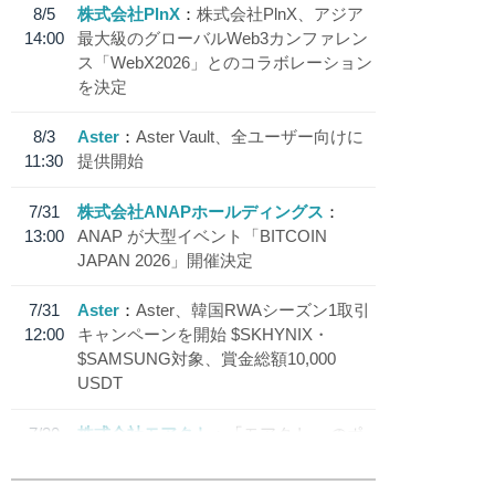
8/5
株式会社PlnX
株式会社PlnX、アジア
14:00
最大級のグローバルWeb3カンファレン
ス「WebX2026」とのコラボレーション
を決定
8/3
Aster
Aster Vault、全ユーザー向けに
11:30
提供開始
7/31
株式会社ANAPホールディングス
13:00
ANAP が大型イベント「BITCOIN
JAPAN 2026」開催決定
7/31
Aster
Aster、韓国RWAシーズン1取引
12:00
キャンペーンを開始 $SKHYNIX・
$SAMSUNG対象、賞金総額10,000
USDT
7/30
株式会社モアクト
「モアクト」 のポ
18:30
イント交換先に日本円ステーブルコイン
「 JPYC」を追加