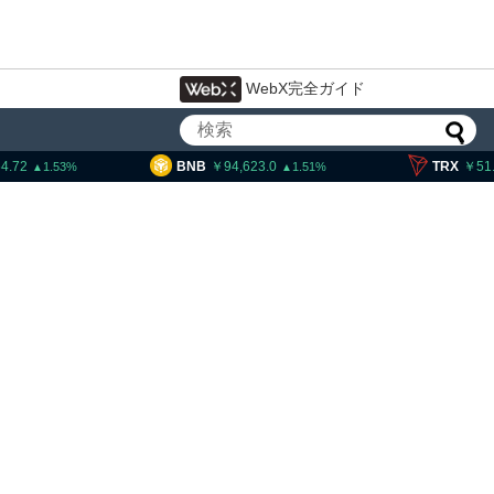
WebX完全ガイド
BNB
94,623.0
TRX
51.95
1.51
0.4
プ大統領発言、「仮想通貨主
中国に渡さない」