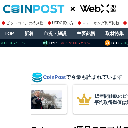
ビットコインの将来性
USDC買い方
ステーキング利率比較
TOP
新着
市況・解説
主要銘柄
取材特集
HYPE
8,578.00
BTC
10,265,000
2.68
0.15
CoinPost
で今最も読まれています
インが移動、
コインチェック
ル
を発表