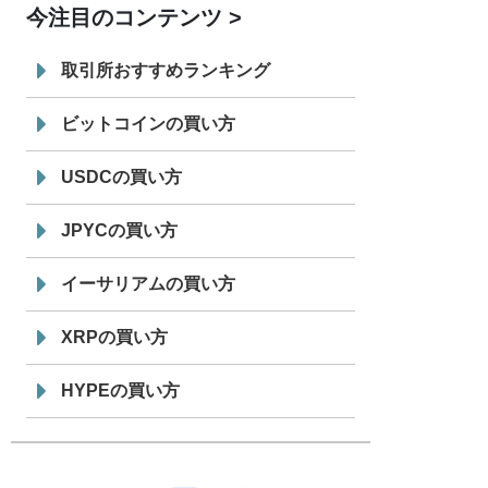
今注目のコンテンツ
7/29
SBI VCトレード株式会社
信託型円建
19:30
てステーブルコイン「JPYSC」徹底解
取引所おすすめランキング
説セミナーを開催
ビットコインの買い方
USDCの買い方
JPYCの買い方
イーサリアムの買い方
XRPの買い方
HYPEの買い方