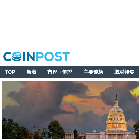
TOP
新着
市況・解説
主要銘柄
取材特集