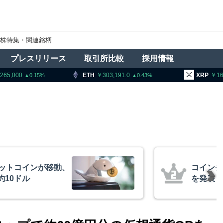
株特集・関連銘柄
プレスリリース
取引所比較
採用情報
ETH
303,191.0
XRP
164.72
0.43
1.53
、1銘柄の上場廃止
トラン
導権は