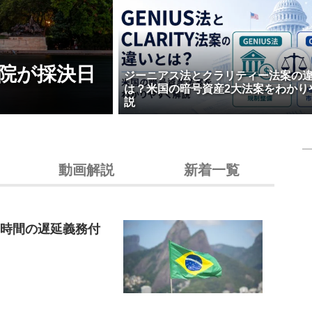
院が採決日
ジーニアス法とクラリティー法案の
は？米国の暗号資産2大法案をわかり
説
動画解説
新着一覧
4時間の遅延義務付