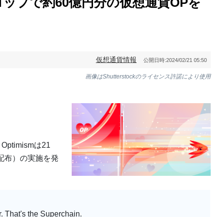
ドロップで約60億円分の仮想通貨OPを
仮想通貨情報
公開日時:
2024/02/21 05:50
画像はShutterstockのライセンス許諾により使用
timismは21
配布）の実施を発
r. That's the Superchain.