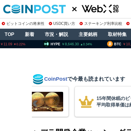
ビットコインの将来性
USDC買い方
ステーキング利率比較
TOP
新着
市況・解説
主要銘柄
取材特集
HYPE
8,646.30
BTC
10,245,120
0.34
0.06
CoinPost
で今最も読まれています
インが移動、
コインチェック
ル
を発表