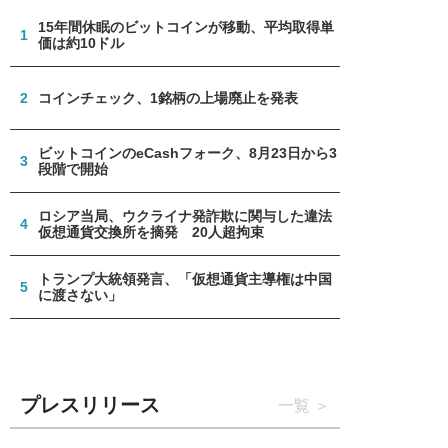
15年間休眠のビットコインが移動、平均取得単
1
価は約10ドル
2
コインチェック、1銘柄の上場廃止を発表
ビットコインのeCashフォーク、8月23日から3
3
段階で開始
ロシア当局、ウクライナ発詐欺に関与した違法
4
仮想通貨交換所を摘発 20人超拘束
トランプ大統領発言、「仮想通貨主導権は中国
5
に渡さない」
プレスリリース
一覧