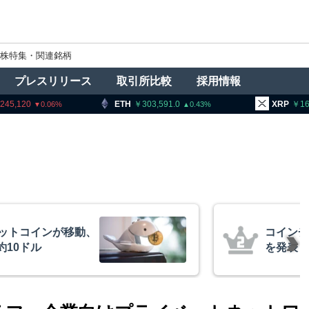
株特集・関連銘柄
プレスリリース
取引所比較
採用情報
ETH
303,591.0
XRP
163.73
0.43
0.33
、1銘柄の上場廃止
ビットコ
月23日