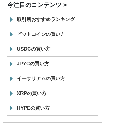
今注目のコンテンツ
7/29
SBI VCトレード株式会社
信託型円建
19:30
てステーブルコイン「JPYSC」徹底解
取引所おすすめランキング
説セミナーを開催
ビットコインの買い方
USDCの買い方
JPYCの買い方
イーサリアムの買い方
XRPの買い方
HYPEの買い方