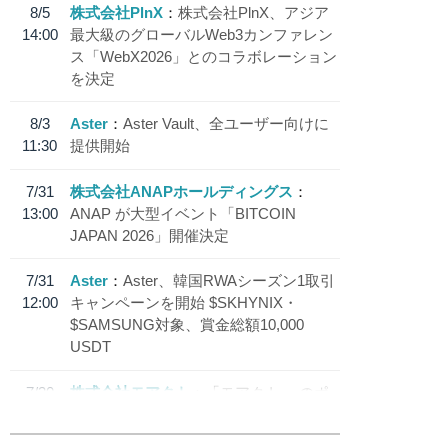
8/5
株式会社PlnX
株式会社PlnX、アジア
14:00
最大級のグローバルWeb3カンファレン
ス「WebX2026」とのコラボレーション
を決定
8/3
Aster
Aster Vault、全ユーザー向けに
11:30
提供開始
7/31
株式会社ANAPホールディングス
13:00
ANAP が大型イベント「BITCOIN
JAPAN 2026」開催決定
7/31
Aster
Aster、韓国RWAシーズン1取引
12:00
キャンペーンを開始 $SKHYNIX・
$SAMSUNG対象、賞金総額10,000
USDT
7/30
株式会社モアクト
「モアクト」 のポ
18:30
イント交換先に日本円ステーブルコイン
「 JPYC」を追加