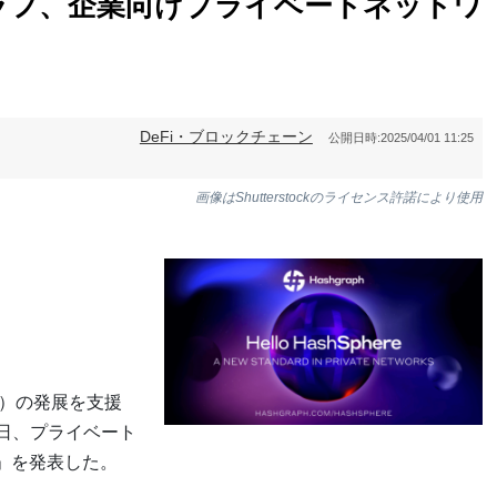
ラフ、企業向けプライベートネットワ
DeFi・ブロックチェーン
公開日時:
2025/04/01 11:25
画像はShutterstockのライセンス許諾により使用
）の発展を支援
1日、プライベート
e」を発表した。