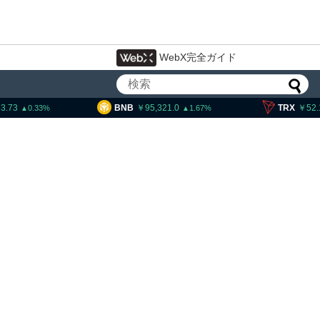
WebX完全ガイド
BNB
95,321.0
TRX
52.10
1.67
0.89
インのeCashフォーク、8
から3段階で開始