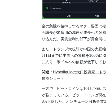
金の急騰を後押しするマクロ要因は複
会議長が米雇用の減速が成長への脅威
り込んだ。実質金利の低下が貴金属に
また、トランプ大統領が中国の大豆輸
月1日までに中国への関税を100%に
に入り、米ドルへの信頼が低下してお
関連：
Hyperliquidの大口投資
規模ショート
一方で、ビットコインは10月に強い
が強まっている。ビットコインは現在1
8%下落した。オンチェーン分析企業