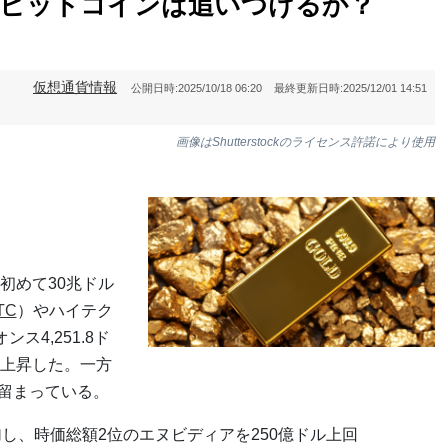
、ビットコインは追いつけるか？
仮想通貨情報
公開日時:
2025/10/18 06:20
最終更新日時:
2025/12/01 14:51
画像はShutterstockのライセンス許諾により使用
初めて30兆ドル
TC
）やハイテク
ス4,251.8ド
%上昇した。一方
に留まっている。
し、時価総額2位のエヌビディアを250億ドル上回