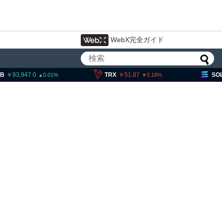
WebX完全ガイド
,947.0
TRX
51.87
SOL
11,
0.01
0.18
イン流出6.58万BTC、売り
は接近＝グラスノード