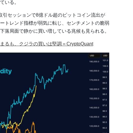
ている。
取引セッションで8億ドル超のビットコイン流出が
ートレンド指標が弱気に転じ、センチメントの脆弱
下落局面で静かに買い増している兆候も見られる。
も、クジラの買いは堅調＝CryptoQuant