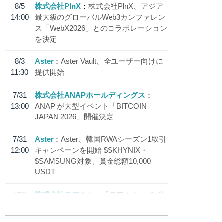
8/5
株式会社PlnX
株式会社PlnX、アジア
14:00
最大級のグローバルWeb3カンファレン
ス「WebX2026」とのコラボレーション
を決定
8/3
Aster
Aster Vault、全ユーザー向けに
11:30
提供開始
7/31
株式会社ANAPホールディングス
13:00
ANAP が大型イベント「BITCOIN
JAPAN 2026」開催決定
7/31
Aster
Aster、韓国RWAシーズン1取引
12:00
キャンペーンを開始 $SKHYNIX・
$SAMSUNG対象、賞金総額10,000
USDT
7/30
株式会社モアクト
「モアクト」 のポ
18:30
イント交換先に日本円ステーブルコイン
「 JPYC」を追加