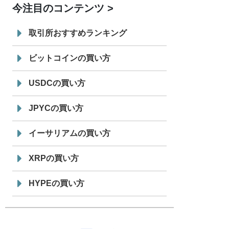
今注目のコンテンツ
7/29
SBI VCトレード株式会社
信託型円建
19:30
てステーブルコイン「JPYSC」徹底解
取引所おすすめランキング
説セミナーを開催
ビットコインの買い方
USDCの買い方
JPYCの買い方
イーサリアムの買い方
XRPの買い方
HYPEの買い方