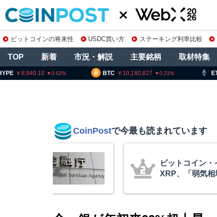
ビットコインの将来性
USDC買い方
ステーキング利率比較
TOP
新着
市況・解説
主要銘柄
取材特集
8,840.10
BTC
10,180,827
ETH
30
0.62
0.21
CoinPost
で今最も読まれています
庫制限強化を
ビットコイン・
 金融庁と警
XRP、「弱気
的な兆候」＝ク