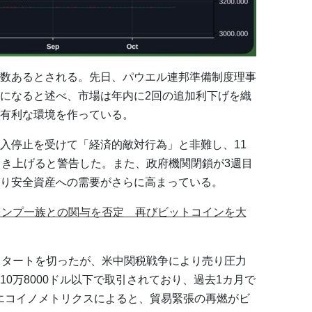
数あるとされる。先日、パウエル連邦準備制度理事
になると述べ、市場は年内に2回の追加利下げを織
有利な環境を作っている。
入停止を受けて「経済的敵対行為」と非難し、11
引き上げると警告した。また、政府機関閉鎖が3週目
り安全資産への需要がさらに高まっている。
家、トランプ一族との関与を否定 再びビットコインを大
スタートを切ったが、米中関税戦争により売り圧力
0万8000ドル以下で取引されており、過去1カ月で
エコイノメトリクスによると、貿易緊張の再燃がビ