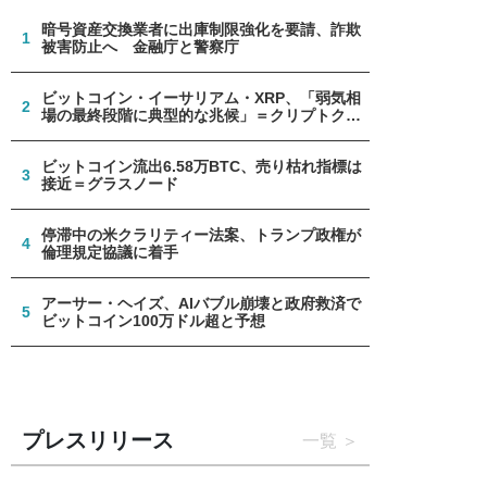
暗号資産交換業者に出庫制限強化を要請、詐欺
1
被害防止へ 金融庁と警察庁
ビットコイン・イーサリアム・XRP、「弱気相
2
場の最終段階に典型的な兆候」＝クリプトクア
ント
ビットコイン流出6.58万BTC、売り枯れ指標は
3
接近＝グラスノード
停滞中の米クラリティー法案、トランプ政権が
4
倫理規定協議に着手
アーサー・ヘイズ、AIバブル崩壊と政府救済で
5
ビットコイン100万ドル超と予想
プレスリリース
一覧