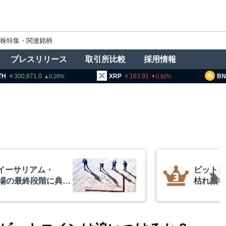
株特集・関連銘柄
プレスリリース
取引所比較
採用情報
0,871.0
XRP
163.91
BNB
93
0.28
0.92
イーサリアム・
ビットコ
相場の最終段階に典型
枯れ指標
リプトクアント