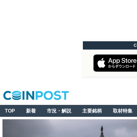
C
TOP
新着
市況・解説
主要銘柄
取材特集