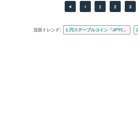
1
2
3
注目トレンド:
1.円ステーブルコイン「JPYC」