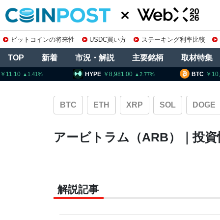
ビットコインの将来性
USDC買い方
ステーキング利率比較
TOP
新着
市況・解説
主要銘柄
取材特集
11.10
HYPE
8,981.00
BTC
10
1.41
2.77
BTC
ETH
XRP
SOL
DOGE
アービトラム（ARB）｜投
解説記事