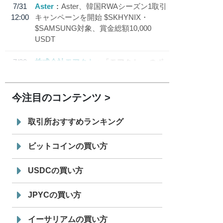
7/31
Aster
Aster、韓国RWAシーズン1取引
12:00
キャンペーンを開始 $SKHYNIX・
$SAMSUNG対象、賞金総額10,000
USDT
7/30
株式会社モアクト
「モアクト」 のポ
18:30
イント交換先に日本円ステーブルコイン
「 JPYC」を追加
今注目のコンテンツ
7/29
SBI VCトレード株式会社
信託型円建
19:30
てステーブルコイン「JPYSC」徹底解
取引所おすすめランキング
説セミナーを開催
ビットコインの買い方
USDCの買い方
JPYCの買い方
イーサリアムの買い方