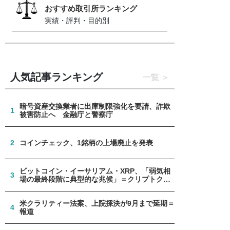
おすすめ取引所ランキング
実績・評判・目的別
人気記事ランキング
一覧
暗号資産交換業者に出庫制限強化を要請、詐欺
1
被害防止へ 金融庁と警察庁
2
コインチェック、1銘柄の上場廃止を発表
ビットコイン・イーサリアム・XRP、「弱気相
3
場の最終段階に典型的な兆候」＝クリプトクア
ント
米クラリティー法案、上院採決が9月まで延期＝
4
報道