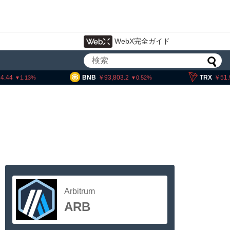
WebX完全ガイド
4.44
BNB
93,803.2
TRX
51.
1.13
0.52
Arbitrum
ARB