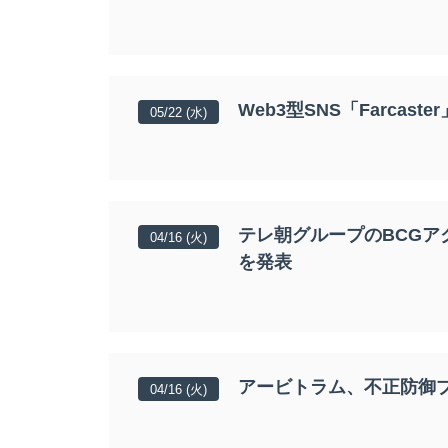
Web3型SNS「Farcas
05/22 (水)
テレ朝グループのBCGア
04/16 (火)
を発表
アービトラム、不正防御プ
04/16 (火)