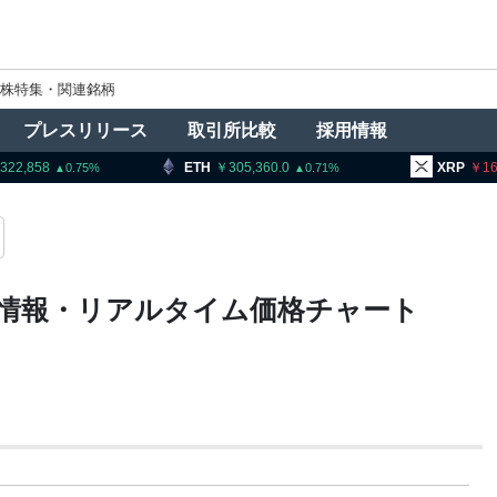
株特集・関連銘柄
プレスリリース
取引所比較
採用情報
,322,858
ETH
305,360.0
XRP
16
0.75
0.71
資情報・リアルタイム価格チャート