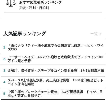
おすすめ取引所ランキング
実績・評判・目的別
人気記事ランキング
一覧
「仮にクラリティー法不成立でも仮想通貨は前進」＝ビットワイ
1
ズCIO
アーサー・ヘイズ、AIバブル崩壊と政府救済でビットコイン100
2
万ドル超と予想
3
金融庁、暗号資産・ステーブルコイン課を新設 8月7日組織再編
スペースX上場後初決算、売上高ほぼ倍増 1900億円相当ビット
4
コイン保有を継続
中国主導のブロックチェーン規格、ISOが新規承認 ドイツ、日
5
本など策定に参加予定