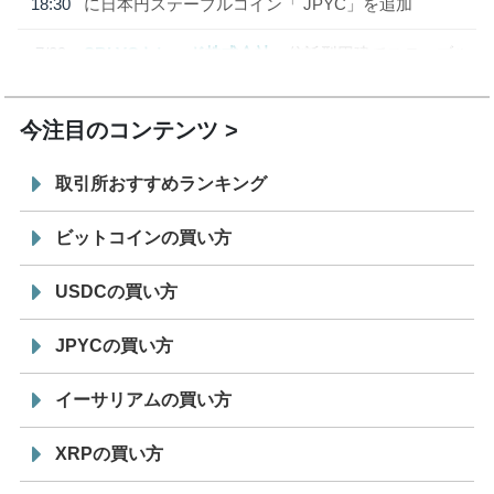
18:30
に日本円ステーブルコイン「 JPYC」を追加
7/29
SBI VCトレード株式会社
信託型円建てステーブル
19:30
コイン「JPYSC」徹底解説セミナーを開催
今注目のコンテンツ
取引所おすすめランキング
ビットコインの買い方
USDCの買い方
JPYCの買い方
イーサリアムの買い方
XRPの買い方