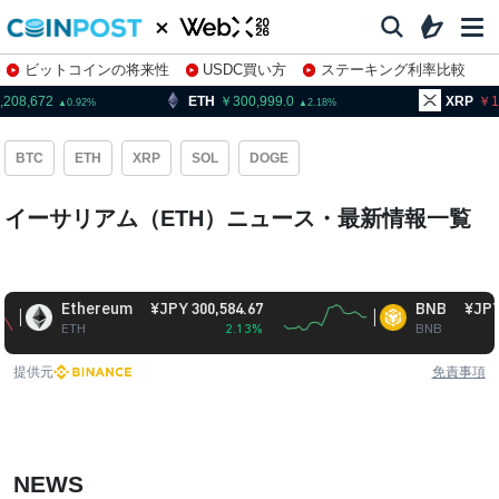
ビットコインの将来性
USDC買い方
ステーキング利率比較
株特集・関連銘柄
,208,672
ETH
300,999.0
XRP
1
0.92
2.18
BTC
ETH
XRP
SOL
DOGE
イーサリアム（ETH）ニュース・最新情報一覧
Ethereum
¥JPY 300,584.67
BNB
¥JPY 93,82
ETH
2.13%
BNB
-0
提供元
免責事項
NEWS