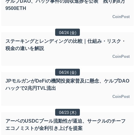
ケルプDAO、ハック事件の回収進捗を公表 残り約8万
9500ETH
CoinPost
04/24 (金)
ステーキングとレンディングの比較｜仕組み・リスク・
税金の違いを解説
CoinPost
04/24 (金)
JPモルガンがDeFiの機関投資家普及に懸念、ケルプDAO
ハックで2兆円TVL流出
CoinPost
04/23 (木)
アーベのUSDCプール流動性が逼迫、サークルのチーフ
エコノミストが金利引き上げを提案