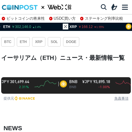
ビットコインの将来性
USDC買い方
ステーキング利率比較
株特集・関連銘柄
H
302,146.0
XRP
166.12
BNB
2.4
1.55
BTC
ETH
XRP
SOL
DOGE
イーサリアム（ETH）ニュース・最新情報一覧
301,699.64
BNB
¥JPY 93,895.18
2.31%
BNB
-1.00%
提供元
免責事項
NEWS