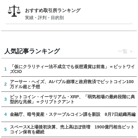
おすすめ取引所ランキング
実績・評判・目的別
人気記事ランキング
一覧
「仮にクラリティー法不成立でも仮想通貨は前進」＝ビットワイ
1
ズCIO
アーサー・ヘイズ、AIバブル崩壊と政府救済でビットコイン100
2
万ドル超と予想
ビットコイン・イーサリアム・XRP、「弱気相場の最終段階に典
3
型的な兆候」＝クリプトクアント
4
金融庁、暗号資産・ステーブルコイン課を新設 8月7日組織再編
スペースX上場後初決算、売上高ほぼ倍増 1900億円相当ビット
5
コイン保有を継続