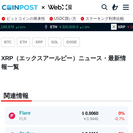
ビットコインの将来性
USDC買い方
ステーキング利率比較
株特集・関連銘柄
,190,976
ETH
300,606.0
XRP
1
0.91
2.08
BTC
ETH
XRP
SOL
DOGE
XRP（エックスアールピー）ニュース・最新情
報一覧
関連情報
Flare
＄
0.0060
0%
￥
0.9446
-0.7%
FLR