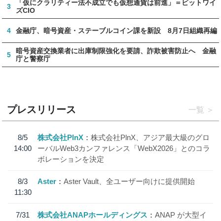
「仮にクラリティー法不成立でも仮想通貨は前進」＝ビットワイ
3
ズCIO
4
金融庁、暗号資産・ステーブルコイン課を新設 8月7日組織再編
暗号資産交換業者に出庫制限強化を要請、詐欺被害防止へ 金融
5
庁と警察庁
プレスリリース
一覧
8/5
株式会社PlnX
株式会社PlnX、アジア最大級のグロ
14:00
ーバルWeb3カンファレンス「WebX2026」とのコラ
ボレーションを決定
8/3
Aster
Aster Vault、全ユーザー向けに提供開始
11:30
7/31
株式会社ANAPホールディングス
ANAP が大型イ