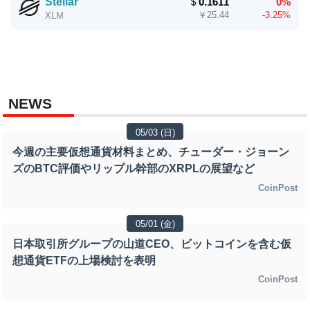
Stellar
＄
0.1611
0%
￥
25.44
-3.25%
XLM
NEWS
05/03 (日)
今週の主要仮想通貨材料まとめ、チューダー・ジョーン
ズのBTC評価やリップル幹部のXRPLの展望など
CoinPost
05/01 (金)
日本取引所グループの山道CEO、ビットコインを含む仮
想通貨ETFの上場検討を表明
CoinPost