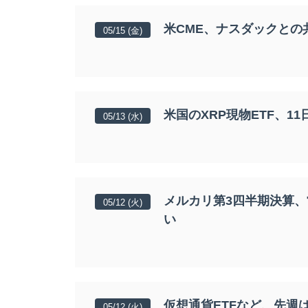
米CME、ナスダックとの
05/15 (金)
米国のXRP現物ETF、1
05/13 (水)
メルカリ第3四半期決算、
05/12 (火)
い
仮想通貨ETFなど、先週は
05/12 (火)