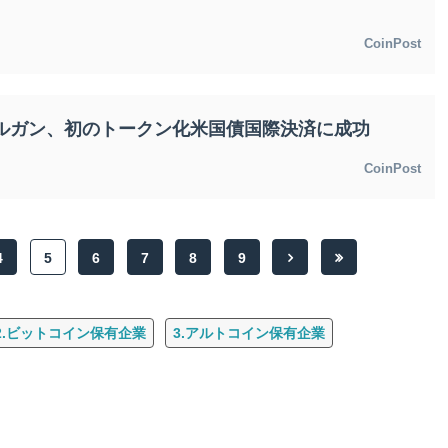
CoinPost
モルガン、初のトークン化米国債国際決済に成功
CoinPost
4
5
6
7
8
9
2.ビットコイン保有企業
3.アルトコイン保有企業