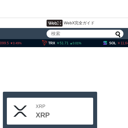
WebX完全ガイド
,099.5
TRX
51.71
SOL
11,6
0.49
0.01
XRP
XRP