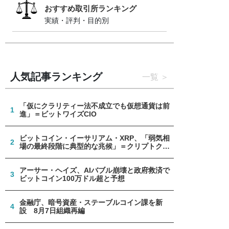
おすすめ取引所ランキング
実績・評判・目的別
人気記事ランキング
一覧
「仮にクラリティー法不成立でも仮想通貨は前
1
進」＝ビットワイズCIO
ビットコイン・イーサリアム・XRP、「弱気相
2
場の最終段階に典型的な兆候」＝クリプトクア
ント
アーサー・ヘイズ、AIバブル崩壊と政府救済で
3
ビットコイン100万ドル超と予想
金融庁、暗号資産・ステーブルコイン課を新
4
設 8月7日組織再編