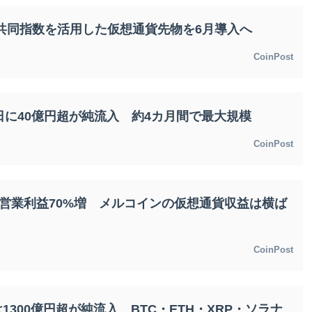
共同指数を活用した仮想通貨先物を6月導入へ
CoinPost
1日に40億円超が純流入 約4カ月間で最大規模
CoinPost
営業利益70%増 メルコインの仮想通貨収益は横ば
CoinPost
1300億円超が純流入 BTC・ETH・XRP・ソラナ