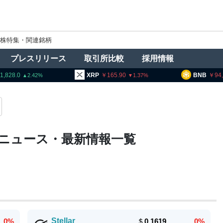
株特集・関連銘柄
プレスリリース
取引所比較
採用情報
1,828.0
XRP
165.90
BNB
94
2.42
1.37
）ニュース・最新情報一覧
Stellar
0%
＄
0.1619
0%