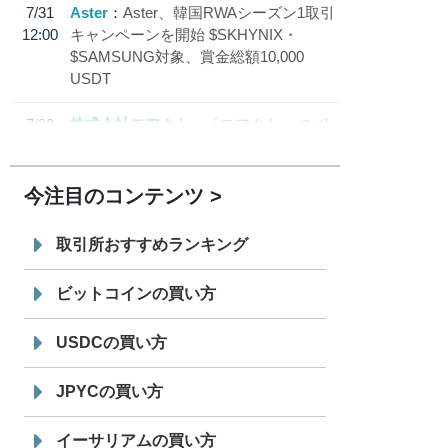
7/31
Aster
Aster、韓国RWAシーズン1取引
12:00
キャンペーンを開始 $SKHYNIX・
$SAMSUNG対象、賞金総額10,000
USDT
7/30
株式会社モアクト
「モアクト」 のポ
18:30
イント交換先に日本円ステーブルコイン
「 JPYC」を追加
今注目のコンテンツ
7/29
SBI VCトレード株式会社
信託型円建
19:30
てステーブルコイン「JPYSC」徹底解
取引所おすすめランキング
説セミナーを開催
ビットコインの買い方
USDCの買い方
JPYCの買い方
イーサリアムの買い方