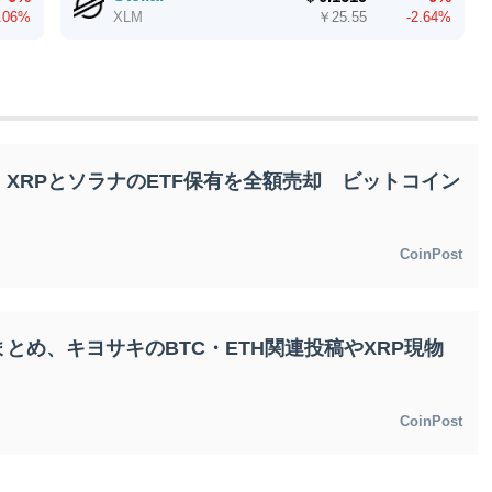
1.06%
￥
25.55
-2.64%
XLM
XRPとソラナのETF保有を全額売却 ビットコイン
CoinPost
とめ、キヨサキのBTC・ETH関連投稿やXRP現物
CoinPost