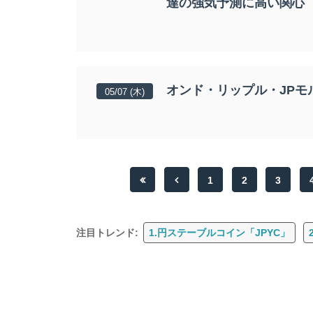
達の強気予測に高い関心
オンド・リップル・JP
05/07 (木)
1
2
3
注目トレンド:
1.円ステーブルコイン「JPYC」