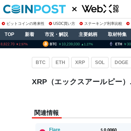
ビットコインの将来性
USDC買い方
ステーキング利率比較
TOP
新着
市況・解説
主要銘柄
取材特集
8,822.70
BTC
10,239,030
ETH
30
2.97
1.27
BTC
ETH
XRP
SOL
DOGE
XRP（エックスアールピー
関連情報
Flare
＄
0.0060