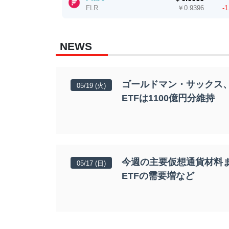
￥
0.9396
-
FLR
NEWS
ゴールドマン・サックス、
05/19 (火)
ETFは1100億円分維持
今週の主要仮想通貨材料ま
05/17 (日)
ETFの需要増など