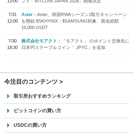
13:00
ント「BITCOIN JAPAN 2026」開催決定
7/31
Aster
Aster、韓国RWAシーズン1取引キャンペーン
12:00
を開始 $SKHYNIX・$SAMSUNG対象、賞金総額
10,000 USDT
7/30
株式会社モアクト
「モアクト」 のポイント交換先に
18:30
日本円ステーブルコイン「 JPYC」を追加
7/29
SBI VCトレード株式会社
信託型円建てステーブル
19:30
コイン「JPYSC」徹底解説セミナーを開催
今注目のコンテンツ
取引所おすすめランキング
ビットコインの買い方
USDCの買い方