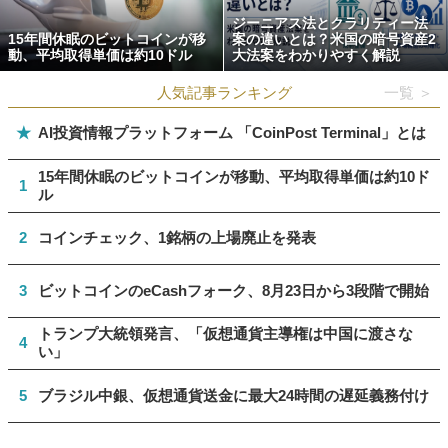
ジーニアス法とクラリティー法
15年間休眠のビットコインが移
案の違いとは？米国の暗号資産2
動、平均取得単価は約10ドル
大法案をわかりやすく解説
人気記事ランキング
一覧 ＞
★
AI投資情報プラットフォーム 「CoinPost Terminal」とは
15年間休眠のビットコインが移動、平均取得単価は約10ド
1
ル
2
コインチェック、1銘柄の上場廃止を発表
3
ビットコインのeCashフォーク、8月23日から3段階で開始
トランプ大統領発言、「仮想通貨主導権は中国に渡さな
4
い」
5
ブラジル中銀、仮想通貨送金に最大24時間の遅延義務付け