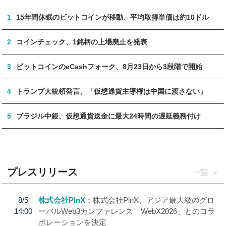
1
15年間休眠のビットコインが移動、平均取得単価は約10ドル
2
コインチェック、1銘柄の上場廃止を発表
3
ビットコインのeCashフォーク、8月23日から3段階で開始
4
トランプ大統領発言、「仮想通貨主導権は中国に渡さない」
5
ブラジル中銀、仮想通貨送金に最大24時間の遅延義務付け
プレスリリース
一覧
8/5
株式会社PlnX
株式会社PlnX、アジア最大級のグロ
14:00
ーバルWeb3カンファレンス「WebX2026」とのコラ
ボレーションを決定