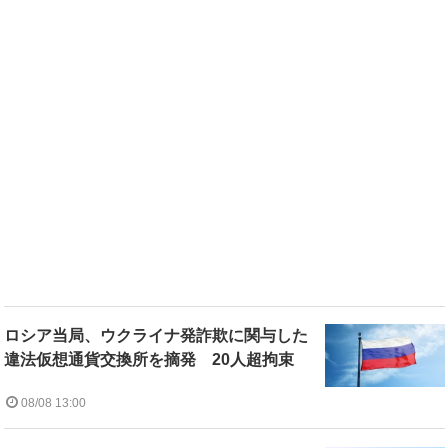
ロシア当局、ウクライナ発詐欺に関与した
違法仮想通貨交換所を摘発 20人超拘束
08/08 13:00