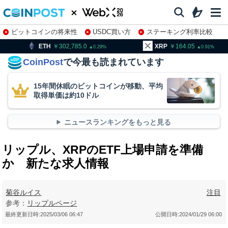
ビットコインの将来性
USDC買い方
ステーキング利率比較
株特集・関連銘柄
302,785.0
XRP
164.05
BNB
0.29
0.91
CoinPost
で今最も読まれています
15年間休眠のビットコインが移動、平均
取得単価は約10ドル
ニュースランキングをもっと見る
リップル、XRPのETF上場申請を準備
か 新たな求人情報
菊谷ルイス
注目
参考：
リップルページ
最終更新日時:
2025/03/06 06:47
公開日時:
2024/01/29 06:00