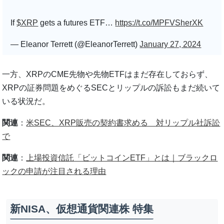
If
$XRP
gets a futures ETF…
https://t.co/MPFVSherXK
— Eleanor Terrett (@EleanorTerrett)
January 27, 2024
一方、XRPのCME先物や先物ETFはまだ存在しておらず、
XRPの証券問題をめぐるSECとリップルの訴訟もまだ続いて
いる状況だ。
関連
：
米SEC、XRP販売の契約書求める 対リップル社訴訟
で
関連
：
上場投資信託「ビットコインETF」とは｜ブラックロ
ックの申請が注目される理由
新NISA、仮想通貨関連株 特集