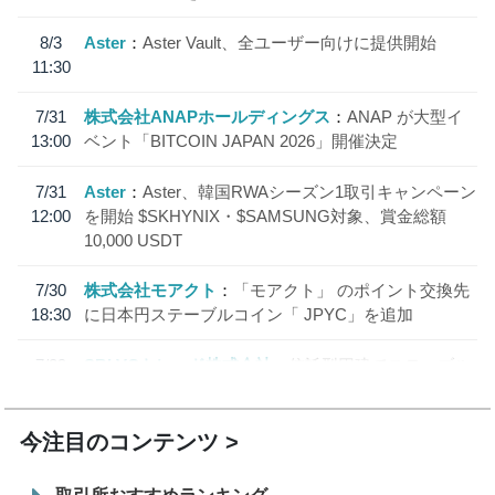
8/3
Aster
Aster Vault、全ユーザー向けに提供開始
11:30
7/31
株式会社ANAPホールディングス
ANAP が大型イ
13:00
ベント「BITCOIN JAPAN 2026」開催決定
7/31
Aster
Aster、韓国RWAシーズン1取引キャンペーン
12:00
を開始 $SKHYNIX・$SAMSUNG対象、賞金総額
10,000 USDT
7/30
株式会社モアクト
「モアクト」 のポイント交換先
18:30
に日本円ステーブルコイン「 JPYC」を追加
7/29
SBI VCトレード株式会社
信託型円建てステーブル
19:30
コイン「JPYSC」徹底解説セミナーを開催
今注目のコンテンツ