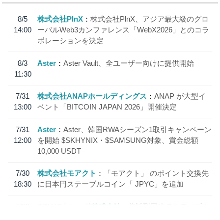
8/5
株式会社PlnX
株式会社PlnX、アジア最大級のグロ
14:00
ーバルWeb3カンファレンス「WebX2026」とのコラ
ボレーションを決定
8/3
Aster
Aster Vault、全ユーザー向けに提供開始
11:30
7/31
株式会社ANAPホールディングス
ANAP が大型イ
13:00
ベント「BITCOIN JAPAN 2026」開催決定
7/31
Aster
Aster、韓国RWAシーズン1取引キャンペーン
12:00
を開始 $SKHYNIX・$SAMSUNG対象、賞金総額
10,000 USDT
7/30
株式会社モアクト
「モアクト」 のポイント交換先
18:30
に日本円ステーブルコイン「 JPYC」を追加
7/29
SBI VCトレード株式会社
信託型円建てステーブル
19:30
コイン「JPYSC」徹底解説セミナーを開催