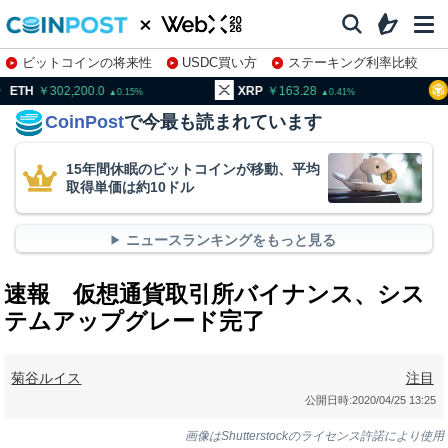
ビットコインの将来性
USDC買い方
ステーキング利率比較
株特集・関連銘柄
302,200.0
XRP
163.28
BNB
9
0.15
0.41
CoinPost
で今最も読まれています
15年間休眠のビットコインが移動、平均
取得単価は約10ドル
ニュースランキングをもっと見る
速報 仮想通貨取引所バイナンス、シス
テムアップグレード完了
菊谷ルイス
注目
公開日時:
2020/04/25 13:25
画像はShutterstockのライセンス許諾により使用