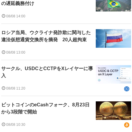
の遅延義務付け
08/08 14:00
ロシア当局、ウクライナ発詐欺に関与した
違法仮想通貨交換所を摘発 20人超拘束
08/08 13:00
サークル、USDCとCCTPをXレイヤーに導
入
08/08 11:20
ビットコインのeCashフォーク、8月23日
から3段階で開始
08/08 10:30