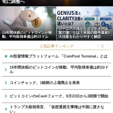
旬に調整へ
ジーニアス法とクラリティー法
15年間休眠のビットコインが移
案の違いとは？米国の暗号資産2
動、平均取得単価は約10ドル
大法案をわかりやすく解説
人気記事ランキング
一覧 ＞
★
AI投資情報プラットフォーム 「CoinPost Terminal」とは
15年間休眠のビットコインが移動、平均取得単価は約10ド
1
ル
2
コインチェック、1銘柄の上場廃止を発表
3
ビットコインのeCashフォーク、8月23日から3段階で開始
トランプ大統領発言、「仮想通貨主導権は中国に渡さな
4
い」