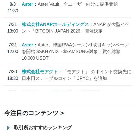
8/3
Aster
Aster Vault、全ユーザー向けに提供開始
11:30
7/31
株式会社ANAPホールディングス
ANAP が大型イベ
13:00
ント「BITCOIN JAPAN 2026」開催決定
7/31
Aster
Aster、韓国RWAシーズン1取引キャンペーン
12:00
を開始 $SKHYNIX・$SAMSUNG対象、賞金総額
10,000 USDT
7/30
株式会社モアクト
「モアクト」 のポイント交換先に
18:30
日本円ステーブルコイン「 JPYC」を追加
7/29
SBI VCトレード株式会社
信託型円建てステーブル
19:30
コイン「JPYSC」徹底解説セミナーを開催
今注目のコンテンツ
取引所おすすめランキング