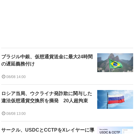
ブラジル中銀、仮想通貨送金に最大24時間
の遅延義務付け
08/08 14:00
ロシア当局、ウクライナ発詐欺に関与した
違法仮想通貨交換所を摘発 20人超拘束
08/08 13:00
サークル、USDCとCCTPをXレイヤーに導