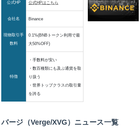
公式HP
公式HPはこちら
会社名
Binance
現物取引手
0.1%(BNBトークン利用で最
数料
大50%OFF)
・手数料が安い
・数百種類にも及ぶ通貨を取
特徴
り扱う
・世界トップクラスの取引量
を誇る
バージ（Verge/XVG）ニュース一覧