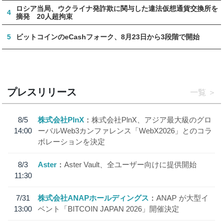
ロシア当局、ウクライナ発詐欺に関与した違法仮想通貨交換所を
4
摘発 20人超拘束
5
ビットコインのeCashフォーク、8月23日から3段階で開始
プレスリリース
一覧
8/5
株式会社PlnX
株式会社PlnX、アジア最大級のグロ
14:00
ーバルWeb3カンファレンス「WebX2026」とのコラ
ボレーションを決定
8/3
Aster
Aster Vault、全ユーザー向けに提供開始
11:30
7/31
株式会社ANAPホールディングス
ANAP が大型イ
13:00
ベント「BITCOIN JAPAN 2026」開催決定