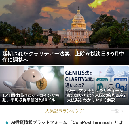
延期されたクラリティー法案、上院が採決日を9月中
旬に調整へ
ジーニアス法とクラリティー法
15年間休眠のビットコインが移
案の違いとは？米国の暗号資産2
動、平均取得単価は約10ドル
大法案をわかりやすく解説
人気記事ランキング
一覧 ＞
★
AI投資情報プラットフォーム 「CoinPost Terminal」とは