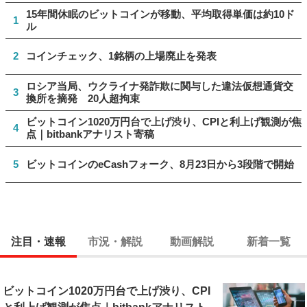
15年間休眠のビットコインが移動、平均取得単価は約10ド
1
ル
2
コインチェック、1銘柄の上場廃止を発表
ロシア当局、ウクライナ発詐欺に関与した違法仮想通貨交
3
換所を摘発 20人超拘束
ビットコイン1020万円台で上げ渋り、CPIと利上げ観測が焦
4
点｜bitbankアナリスト寄稿
5
ビットコインのeCashフォーク、8月23日から3段階で開始
注目・速報
市況・解説
動画解説
新着一覧
ビットコイン1020万円台で上げ渋り、CPI