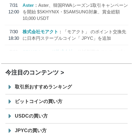
7/31
Aster
Aster、韓国RWAシーズン1取引キャンペーン
12:00
を開始 $SKHYNIX・$SAMSUNG対象、賞金総額
10,000 USDT
7/30
株式会社モアクト
「モアクト」 のポイント交換先
18:30
に日本円ステーブルコイン「 JPYC」を追加
7/29
SBI VCトレード株式会社
信託型円建てステーブル
19:30
コイン「JPYSC」徹底解説セミナーを開催
今注目のコンテンツ
取引所おすすめランキング
ビットコインの買い方
USDCの買い方
JPYCの買い方