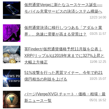
仮想通貨Vergeに新たなユースケース誕生──
モバイル充電サービスの決済システム構築へ
12/23 14:00
仮想通貨決済に移行しつつある「アダルト業
03/25 11:57
界」、急速に需要が高まる背景は？
英Finderが仮想通貨価格予想11月版を公表｜
XRP(リップル)は2019年末までに327%上昇と
11/06 12:25
大幅上方修正
51%攻撃を行った悪質マイナー、今年で約21
10/25 15:07
億円相当の利益を上げる
バージ(Verge/XVG) チャート・価格・相場・最
05/31 16:52
新ニュース一覧