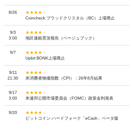
8/26
Coincheck:ブラッドクリスタル（BC）上場廃止
9/3
3:00
地区連銀景況報告（ベージュブック）
9/7
Upbit:BONK上場廃止
9/11
21:30
米消費者物価指数（CPI）：26年8月結果
9/17
3:00
米連邦公開市場委員会（FOMC）政策金利発表
9/20
ビットコイン:ハードフォーク「eCash」ベータ版