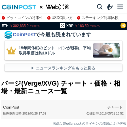
ビットコインの将来性
USDC買い方
ステーキング利率比較
株特集・関連銘柄
02,635.0
XRP
163.50
BNB
9
0.02
0.52
CoinPost
で今最も読まれています
15年間休眠のビットコインが移動、平均
取得単価は約10ドル
ニュースランキングをもっと見る
バージ(Verge/XVG) チャート・価格・相
場・最新ニュース一覧
CoinPost
チャート
最終更新日時:
2019/03/28 17:59
公開日時:
2018/05/31 16:52
画像はShutterstockのライセンス許諾により使用