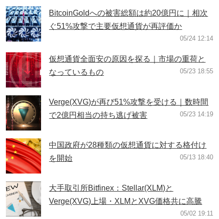
BitcoinGoldへの被害総額は約20億円に｜相次
ぐ51%攻撃で主要仮想通貨が再評価か
05/24 12:14
仮想通貨全面安の原因を探る｜市場の重荷と
05/23 18:55
なっているもの
Verge(XVG)が再び51%攻撃を受ける｜数時間
05/23 14:19
で2億円相当の持ち逃げ被害
中国政府が28種類の仮想通貨に対する格付け
05/13 18:40
を開始
大手取引所Bitfinex：Stellar(XLM)と
Verge(XVG)上場・XLMとXVG価格共に高騰
05/02 19:11