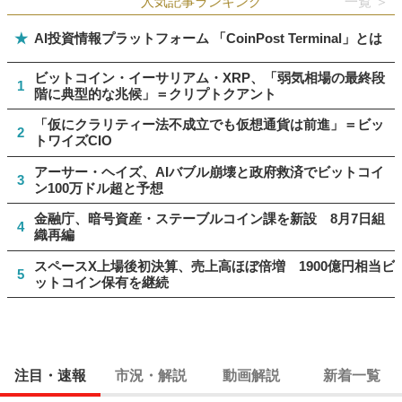
人気記事ランキング
一覧 ＞
★
AI投資情報プラットフォーム 「CoinPost Terminal」とは
ビットコイン・イーサリアム・XRP、「弱気相場の最終段
1
階に典型的な兆候」＝クリプトクアント
「仮にクラリティー法不成立でも仮想通貨は前進」＝ビッ
2
トワイズCIO
アーサー・ヘイズ、AIバブル崩壊と政府救済でビットコイ
3
ン100万ドル超と予想
金融庁、暗号資産・ステーブルコイン課を新設 8月7日組
4
織再編
スペースX上場後初決算、売上高ほぼ倍増 1900億円相当ビ
5
ットコイン保有を継続
注目・速報
市況・解説
動画解説
新着一覧