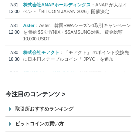
7/31
株式会社ANAPホールディングス
ANAP が大型イ
13:00
ベント「BITCOIN JAPAN 2026」開催決定
7/31
Aster
Aster、韓国RWAシーズン1取引キャンペーン
12:00
を開始 $SKHYNIX・$SAMSUNG対象、賞金総額
10,000 USDT
7/30
株式会社モアクト
「モアクト」 のポイント交換先
18:30
に日本円ステーブルコイン「 JPYC」を追加
7/29
SBI VCトレード株式会社
信託型円建てステーブル
19:30
コイン「JPYSC」徹底解説セミナーを開催
今注目のコンテンツ
取引所おすすめランキング
ビットコインの買い方