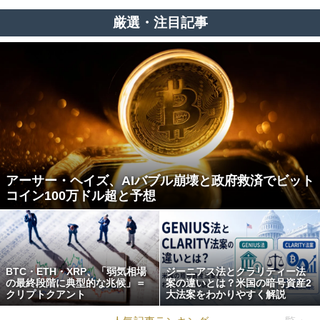
厳選・注目記事
アーサー・ヘイズ、AIバブル崩壊と政府救済でビット
コイン100万ドル超と予想
BTC・ETH・XRP、「弱気相場
ジーニアス法とクラリティー法
の最終段階に典型的な兆候」＝
案の違いとは？米国の暗号資産2
クリプトクアント
大法案をわかりやすく解説