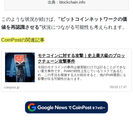
出典：blockchain.info
このような状況が続けば、
”ビットコインネットワークの価
値を再認識させる”
状況につながる可能性も考えられます。
CoinPostの関連記事
モナコインに対する攻撃｜史上最大級のブロッ
クチェーン攻撃事件
今回のモナコインの事件は被害額だけでは計ることができな
い重大事件です。PoWの特性上生じているリスクであるた
め、この手法を模倣する人が続出すると、他のPoW通貨にも
影響が出る可能性があります。
05/18 17:47
coinpost.jp