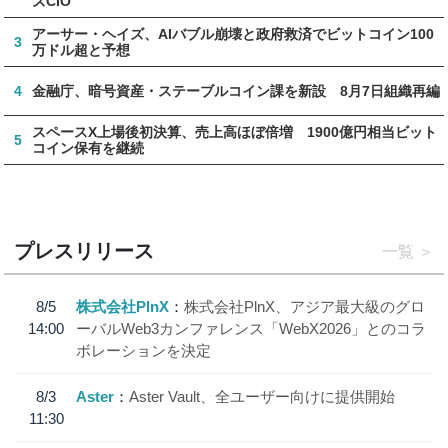
ズCIO
アーサー・ヘイズ、AIバブル崩壊と政府救済でビットコイン100
3
万ドル超と予想
4
金融庁、暗号資産・ステーブルコイン課を新設 8月7日組織再編
スペースX上場後初決算、売上高ほぼ倍増 1900億円相当ビット
5
コイン保有を継続
プレスリリース
一覧
8/5
株式会社PlnX
株式会社PlnX、アジア最大級のグロ
14:00
ーバルWeb3カンファレンス「WebX2026」とのコラ
ボレーションを決定
8/3
Aster
Aster Vault、全ユーザー向けに提供開始
11:30