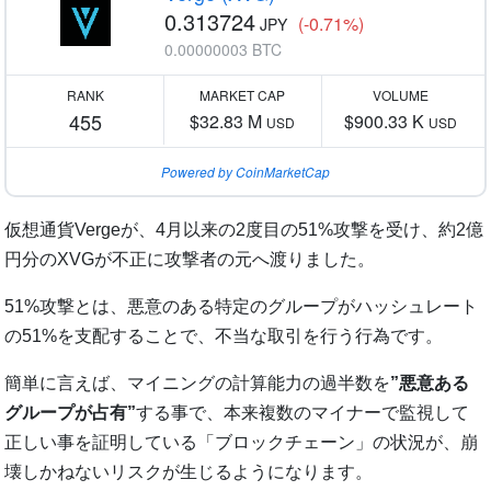
0.313724
(-0.71%)
JPY
0.00000003 BTC
RANK
MARKET CAP
VOLUME
455
$32.83 M
$900.33 K
USD
USD
Powered by CoinMarketCap
仮想通貨Vergeが、4月以来の2度目の51%攻撃を受け、約2億
円分のXVGが不正に攻撃者の元へ渡りました。
51%攻撃とは、悪意のある特定のグループがハッシュレート
の51%を支配することで、不当な取引を行う行為です。
簡単に言えば、マイニングの計算能力の過半数を
”悪意ある
グループが占有”
する事で、本来複数のマイナーで監視して
正しい事を証明している「ブロックチェーン」の状況が、崩
壊しかねないリスクが生じるようになります。