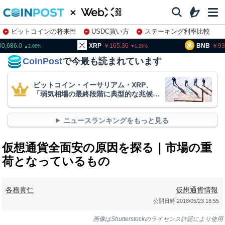
ビットコインの将来性
USDC買い方
ステーキング利率比較
株特集・関連銘柄
XRP
165.36
BNB
93,801.0
1.29
0.34
CoinPost
で今最も読まれています
ビットコイン・イーサリアム・XRP、
「弱気相場の最終段階に典型的な兆候」
＝クリプトクアント
ニュースランキングをもっと見る
仮想通貨全面安の原因を探る｜市場の重
荷となっているもの
各務貴仁
仮想通貨情報
公開日時:
2018/05/23 18:55
画像はShutterstockのライセンス許諾により使用