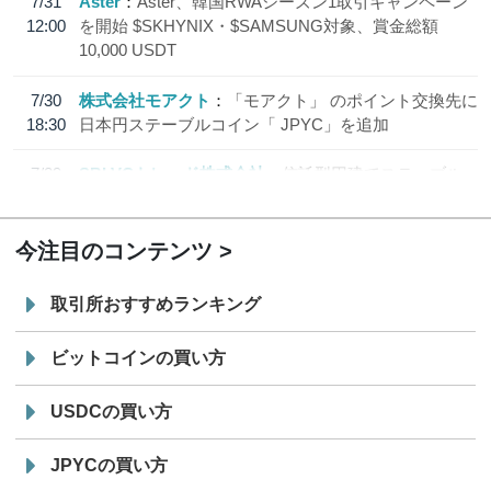
7/31
Aster
Aster、韓国RWAシーズン1取引キャンペーン
12:00
を開始 $SKHYNIX・$SAMSUNG対象、賞金総額
10,000 USDT
7/30
株式会社モアクト
「モアクト」 のポイント交換先に
18:30
日本円ステーブルコイン「 JPYC」を追加
7/29
SBI VCトレード株式会社
信託型円建てステーブル
19:30
コイン「JPYSC」徹底解説セミナーを開催
今注目のコンテンツ
取引所おすすめランキング
ビットコインの買い方
USDCの買い方
JPYCの買い方