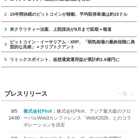
2
15年間休眠のビットコインが移動、平均取得単価は約10ドル
3
米クラリティー法案、上院採決が9月まで延期＝報道
ビットコイン・イーサリアム・XRP、「弱気相場の最終段階に典
4
型的な兆候」＝クリプトクアント
5
リミックスポイント、仮想通貨運用益が累計約1.6億円に
プレスリリース
一覧
8/5
株式会社PlnX
株式会社PlnX、アジア最大級のグロ
14:00
ーバルWeb3カンファレンス「WebX2026」とのコラ
ボレーションを決定