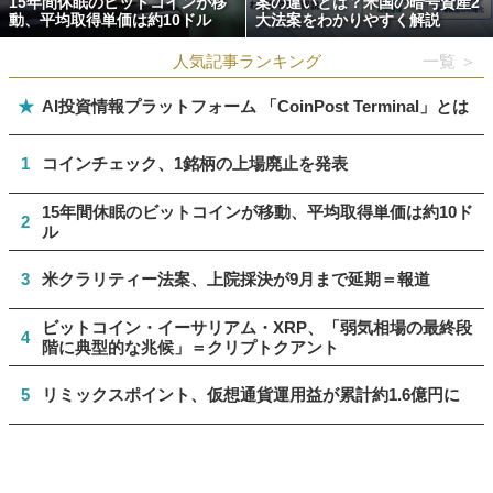
15年間休眠のビットコインが移
案の違いとは？米国の暗号資産2
動、平均取得単価は約10ドル
大法案をわかりやすく解説
人気記事ランキング
一覧 ＞
★
AI投資情報プラットフォーム 「CoinPost Terminal」とは
1
コインチェック、1銘柄の上場廃止を発表
15年間休眠のビットコインが移動、平均取得単価は約10ド
2
ル
3
米クラリティー法案、上院採決が9月まで延期＝報道
ビットコイン・イーサリアム・XRP、「弱気相場の最終段
4
階に典型的な兆候」＝クリプトクアント
5
リミックスポイント、仮想通貨運用益が累計約1.6億円に