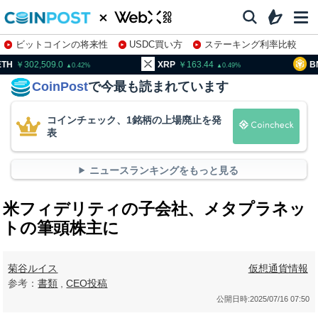
ビットコインの将来性
USDC買い方
ステーキング利率比較
株特集・関連銘柄
02,509.0
XRP
163.44
BNB
93
0.42
0.49
CoinPost
で今最も読まれています
コインチェック、1銘柄の上場廃止を発
表
ニュースランキングをもっと見る
米フィデリティの子会社、メタプラネッ
トの筆頭株主に
菊谷ルイス
仮想通貨情報
参考：
書類
,
CEO投稿
公開日時:
2025/07/16 07:50