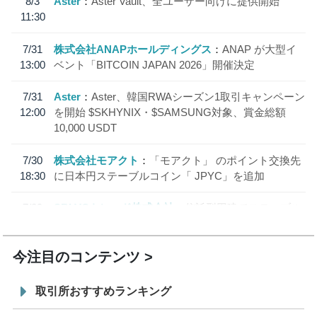
8/3
Aster
Aster Vault、全ユーザー向けに提供開始
11:30
7/31
株式会社ANAPホールディングス
ANAP が大型イ
13:00
ベント「BITCOIN JAPAN 2026」開催決定
7/31
Aster
Aster、韓国RWAシーズン1取引キャンペーン
12:00
を開始 $SKHYNIX・$SAMSUNG対象、賞金総額
10,000 USDT
7/30
株式会社モアクト
「モアクト」 のポイント交換先
18:30
に日本円ステーブルコイン「 JPYC」を追加
7/29
SBI VCトレード株式会社
信託型円建てステーブル
19:30
コイン「JPYSC」徹底解説セミナーを開催
今注目のコンテンツ
取引所おすすめランキング