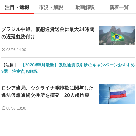
注目・速報
市況・解説
動画解説
新着一覧
ブラジル中銀、仮想通貨送金に最大24時間
の遅延義務付け
08/08 14:00
【注目】:
【2026年8月最新】仮想通貨取引所のキャンペーンおすすめ
9選 注意点も解説
ロシア当局、ウクライナ発詐欺に関与した
違法仮想通貨交換所を摘発 20人超拘束
08/08 13:00