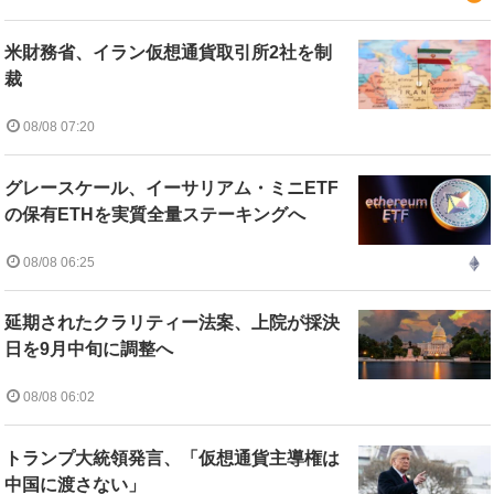
米財務省、イラン仮想通貨取引所2社を制
裁
08/08 07:20
グレースケール、イーサリアム・ミニETF
の保有ETHを実質全量ステーキングへ
08/08 06:25
延期されたクラリティー法案、上院が採決
日を9月中旬に調整へ
08/08 06:02
トランプ大統領発言、「仮想通貨主導権は
中国に渡さない」