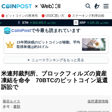
ビットコインの将来性
USDC買い方
ステーキング利率比較
株特集・関連銘柄
303,495.0
XRP
165.26
BNB
0.74
3.09
CoinPost
で今最も読まれています
15年間休眠のビットコインが移動、平均
取得単価は約10ドル
ニュースランキングをもっと見る
米連邦裁判所、ブロックフィルズの資産
凍結を命令 70BTCのビットコイン返還
訴訟で
菊谷ルイス
仮想通貨情報
参考：
書類
公開日時:
2026/03/06 07:00