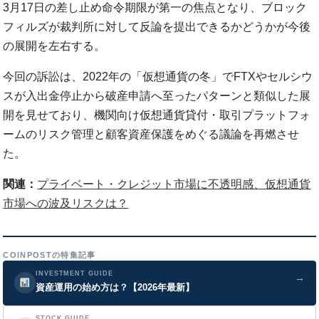
3月17日の差し止め命令期限が第一の焦点となり、ブロック
フィルズが裁判所に対して反論を提出できるかどうかが今後
の展開を左右する。
今回の訴訟は、2022年の「仮想通貨の冬」でFTXやセルシウ
スが入出金停止から破産申請へ至ったパターンと類似した展
開を見せており、機関向け仮想通貨貸付・取引プラットフォ
ームのリスク管理と顧客資産保護をめぐる議論を再燃させ
た。
関連：
プライベート・クレジット市場に不透明感、仮想通貨
市場への波及リスクは？
COINPOSTの特集記事
INVESTMENT GUIDE
→
資産運用の始め方は？【2026年最新】
STOCK GUIDE