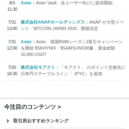
8/3
Aster
Aster Vault、全ユーザー向けに提供開始
11:30
7/31
株式会社ANAPホールディングス
ANAP が大型イベ
13:00
ント「BITCOIN JAPAN 2026」開催決定
7/31
Aster
Aster、韓国RWAシーズン1取引キャンペーン
12:00
を開始 $SKHYNIX・$SAMSUNG対象、賞金総額
10,000 USDT
7/30
株式会社モアクト
「モアクト」 のポイント交換先に
18:30
日本円ステーブルコイン「 JPYC」を追加
7/29
SBI VCトレード株式会社
信託型円建てステーブル
19:30
コイン「JPYSC」徹底解説セミナーを開催
今注目のコンテンツ
取引所おすすめランキング