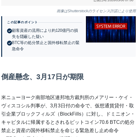
画像はShutterstockのライセンス許諾により使用
この記事のポイント
顧客資産の流用により約120億円の損
失を隠蔽した疑い
BTC等の処分禁止と国外移転禁止の緊
急命令
倒産懸念、3月17日が期限
米ニューヨーク南部地区連邦地方裁判所のメアリー・ケイ・
ヴィスコシル判事が、3月3日付の命令で、仮想通貨貸付・取
引企業ブロックフィルズ（BlockFills）に対し、ドミニオン・
キャピタルに帰属するとされるビットコイン70.6 BTCの処分
禁止と資産の国外移転禁止を命じる緊急差し止め命令