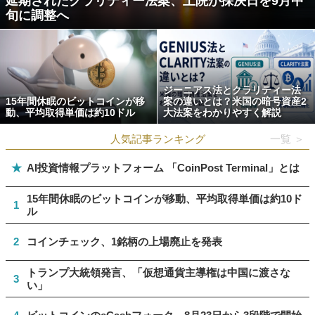
延期されたクラリティー法案、上院が採決日を9月中
旬に調整へ
ジーニアス法とクラリティー法
15年間休眠のビットコインが移
案の違いとは？米国の暗号資産2
動、平均取得単価は約10ドル
大法案をわかりやすく解説
人気記事ランキング
一覧 ＞
★
AI投資情報プラットフォーム 「CoinPost Terminal」とは
15年間休眠のビットコインが移動、平均取得単価は約10ド
1
ル
2
コインチェック、1銘柄の上場廃止を発表
トランプ大統領発言、「仮想通貨主導権は中国に渡さな
3
い」