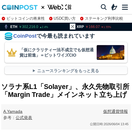
ビットコインの将来性
USDC買い方
ステーキング利率比較
株特集・関連銘柄
302,216.0
XRP
166.07
BNB
9
2.4
1.55
CoinPost
で今最も読まれています
「仮にクラリティー法不成立でも仮想通
貨は前進」＝ビットワイズCIO
ニュースランキングをもっと見る
ソラナ系L1「Solayer」、永久先物取引所
「Margin Trade」メインネット立ち上げ
A.Yamada
仮想通貨情報
参考：
公式発表
公開日時:
2026/06/04 13:45