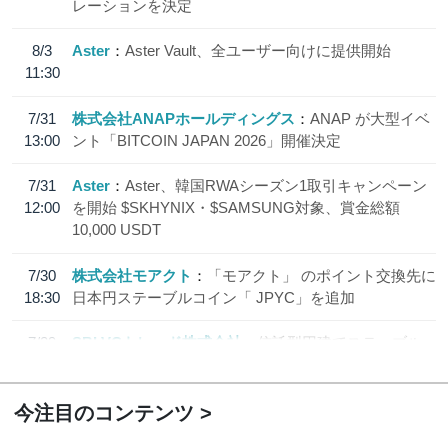
レーションを決定
8/3
Aster
Aster Vault、全ユーザー向けに提供開始
11:30
7/31
株式会社ANAPホールディングス
ANAP が大型イベ
13:00
ント「BITCOIN JAPAN 2026」開催決定
7/31
Aster
Aster、韓国RWAシーズン1取引キャンペーン
12:00
を開始 $SKHYNIX・$SAMSUNG対象、賞金総額
10,000 USDT
7/30
株式会社モアクト
「モアクト」 のポイント交換先に
18:30
日本円ステーブルコイン「 JPYC」を追加
7/29
SBI VCトレード株式会社
信託型円建てステーブル
19:30
コイン「JPYSC」徹底解説セミナーを開催
今注目のコンテンツ