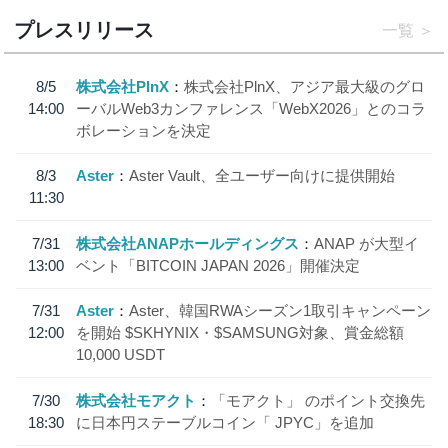
プレスリリース
一覧
8/5
株式会社PlnX
株式会社PlnX、アジア最大級のグロ
14:00
ーバルWeb3カンファレンス「WebX2026」とのコラ
ボレーションを決定
8/3
Aster
Aster Vault、全ユーザー向けに提供開始
11:30
7/31
株式会社ANAPホールディングス
ANAP が大型イ
13:00
ベント「BITCOIN JAPAN 2026」開催決定
7/31
Aster
Aster、韓国RWAシーズン1取引キャンペーン
12:00
を開始 $SKHYNIX・$SAMSUNG対象、賞金総額
10,000 USDT
7/30
株式会社モアクト
「モアクト」 のポイント交換先
18:30
に日本円ステーブルコイン「 JPYC」を追加