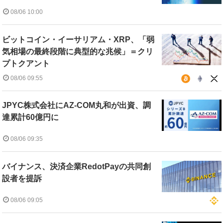
08/06 10:00
ビットコイン・イーサリアム・XRP、「弱
気相場の最終段階に典型的な兆候」＝クリ
プトクアント
08/06 09:55
JPYC株式会社にAZ-COM丸和が出資、調
達累計60億円に
08/06 09:35
バイナンス、決済企業RedotPayの共同創
設者を提訴
08/06 09:05