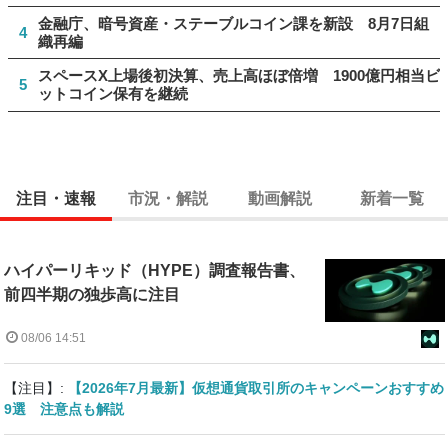
金融庁、暗号資産・ステーブルコイン課を新設 8月7日組
4
織再編
スペースX上場後初決算、売上高ほぼ倍増 1900億円相当ビ
5
ットコイン保有を継続
注目・速報
市況・解説
動画解説
新着一覧
ハイパーリキッド（HYPE）調査報告書、
前四半期の独歩高に注目
08/06 14:51
【注目】:
【2026年7月最新】仮想通貨取引所のキャンペーンおすすめ
9選 注意点も解説