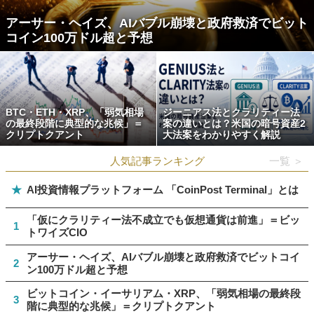
アーサー・ヘイズ、AIバブル崩壊と政府救済でビット
コイン100万ドル超と予想
BTC・ETH・XRP、「弱気相場
ジーニアス法とクラリティー法
の最終段階に典型的な兆候」＝
案の違いとは？米国の暗号資産2
クリプトクアント
大法案をわかりやすく解説
人気記事ランキング
一覧 ＞
★
AI投資情報プラットフォーム 「CoinPost Terminal」とは
「仮にクラリティー法不成立でも仮想通貨は前進」＝ビッ
1
トワイズCIO
アーサー・ヘイズ、AIバブル崩壊と政府救済でビットコイ
2
ン100万ドル超と予想
ビットコイン・イーサリアム・XRP、「弱気相場の最終段
3
階に典型的な兆候」＝クリプトクアント