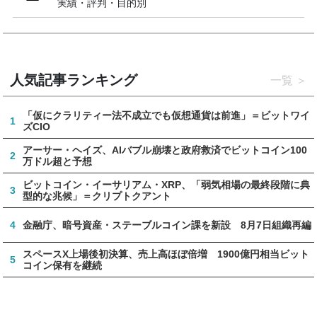
実績・評判・目的別
人気記事ランキング
一覧
「仮にクラリティー法不成立でも仮想通貨は前進」＝ビットワイ
1
ズCIO
アーサー・ヘイズ、AIバブル崩壊と政府救済でビットコイン100
2
万ドル超と予想
ビットコイン・イーサリアム・XRP、「弱気相場の最終段階に典
3
型的な兆候」＝クリプトクアント
4
金融庁、暗号資産・ステーブルコイン課を新設 8月7日組織再編
スペースX上場後初決算、売上高ほぼ倍増 1900億円相当ビット
5
コイン保有を継続