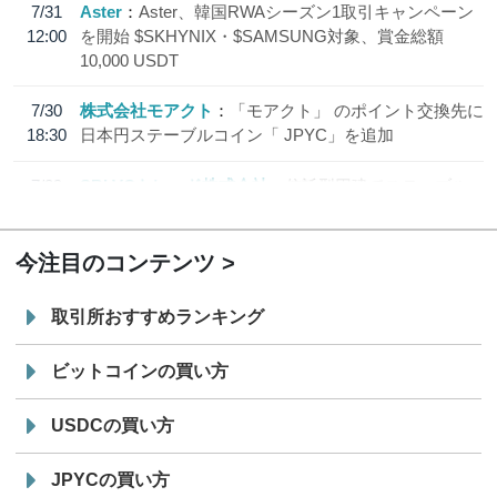
7/31
Aster
Aster、韓国RWAシーズン1取引キャンペーン
12:00
を開始 $SKHYNIX・$SAMSUNG対象、賞金総額
10,000 USDT
7/30
株式会社モアクト
「モアクト」 のポイント交換先に
18:30
日本円ステーブルコイン「 JPYC」を追加
7/29
SBI VCトレード株式会社
信託型円建てステーブル
19:30
コイン「JPYSC」徹底解説セミナーを開催
今注目のコンテンツ
取引所おすすめランキング
ビットコインの買い方
USDCの買い方
JPYCの買い方