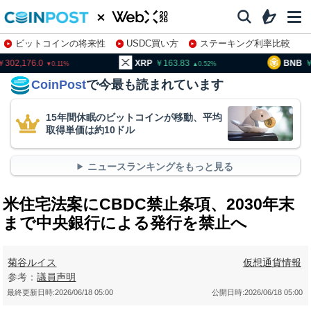
ビットコインの将来性
USDC買い方
ステーキング利率比較
株特集・関連銘柄
02,176.0
XRP
163.83
BNB
94
0.11
0.52
CoinPost
で今最も読まれています
15年間休眠のビットコインが移動、平均
取得単価は約10ドル
ニュースランキングをもっと見る
米住宅法案にCBDC禁止条項、2030年末
まで中央銀行による発行を禁止へ
菊谷ルイス
仮想通貨情報
参考：
議員声明
最終更新日時:
2026/06/18 05:00
公開日時:
2026/06/18 05:00