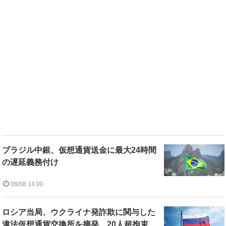
ブラジル中銀、仮想通貨送金に最大24時間
の遅延義務付け
08/08 14:00
ロシア当局、ウクライナ発詐欺に関与した
違法仮想通貨交換所を摘発 20人超拘束