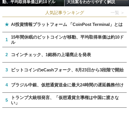
動、平均取得単価は約10ドル
大法案をわかりやすく解説
人気記事ランキング
一覧 ＞
★
AI投資情報プラットフォーム 「CoinPost Terminal」とは
15年間休眠のビットコインが移動、平均取得単価は約10ド
1
ル
2
コインチェック、1銘柄の上場廃止を発表
3
ビットコインのeCashフォーク、8月23日から3段階で開始
4
ブラジル中銀、仮想通貨送金に最大24時間の遅延義務付け
トランプ大統領発言、「仮想通貨主導権は中国に渡さな
5
い」