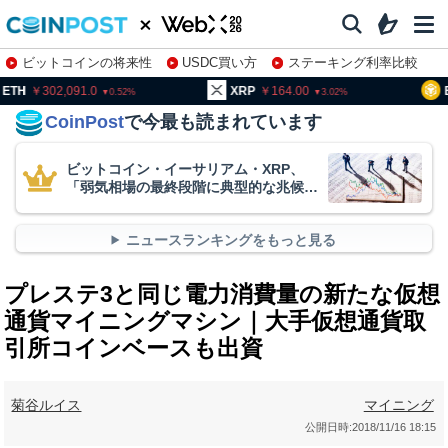
ビットコインの将来性
USDC買い方
ステーキング利率比較
株特集・関連銘柄
02,091.0
XRP
164.00
BNB
93
0.52
3.02
CoinPost
で今最も読まれています
ビットコイン・イーサリアム・XRP、
「弱気相場の最終段階に典型的な兆候」
＝クリプトクアント
ニュースランキングをもっと見る
プレステ3と同じ電力消費量の新たな仮想
通貨マイニングマシン｜大手仮想通貨取
引所コインベースも出資
菊谷ルイス
マイニング
公開日時:
2018/11/16 18:15