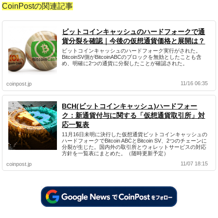
CoinPostの関連記事
ビットコインキャッシュのハードフォークで通
貨分裂を確認｜今後の仮想通貨価格と展開は？
ビットコインキャッシュのハードフォーク実行がされた。
BitcoinSV側がBitcoinABCのブロックを無効としたことも含
め、明確に2つの通貨に分裂したことが確認された。
11/16 06:35
coinpost.jp
BCH(ビットコインキャッシュ)ハードフォー
ク：新通貨付与に関する「仮想通貨取引所」対
応一覧表
11月16日未明に決行した仮想通貨ビットコインキャッシュの
ハードフォークでBitcoin ABCとBitcoin SV、2つのチェーンに
分裂が生じた。国内外の取引所とウォレットサービスの対応
方針を一覧表にまとめた。（随時更新予定）
11/07 18:15
coinpost.jp