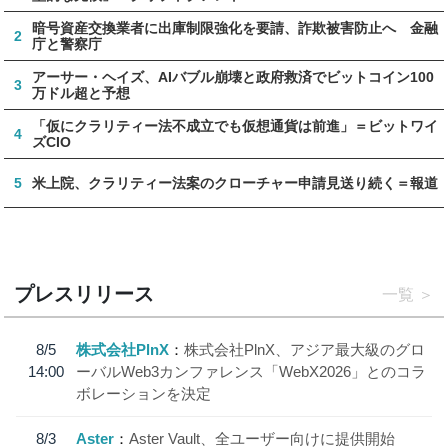
暗号資産交換業者に出庫制限強化を要請、詐欺被害防止へ 金融
2
庁と警察庁
アーサー・ヘイズ、AIバブル崩壊と政府救済でビットコイン100
3
万ドル超と予想
「仮にクラリティー法不成立でも仮想通貨は前進」＝ビットワイ
4
ズCIO
5
米上院、クラリティー法案のクローチャー申請見送り続く＝報道
プレスリリース
一覧
8/5
株式会社PlnX
株式会社PlnX、アジア最大級のグロ
14:00
ーバルWeb3カンファレンス「WebX2026」とのコラ
ボレーションを決定
8/3
Aster
Aster Vault、全ユーザー向けに提供開始