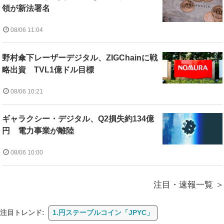
領が新法署名
08/06 11:04
野村傘下レーザーデジタル、ZIGChainに戦
略出資 TVL1億ドル目標
08/06 10:21
ギャラクシー・デジタル、Q2損失約134億
円 電力事業が離陸
08/06 10:00
注目・速報一覧
注目トレンド:
1.円ステーブルコイン「JPYC」