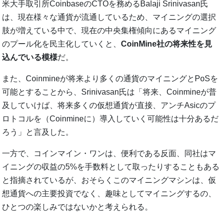
米大手取引所CoinbaseのCTOを務めるBalaji Srinivasan氏
は、現在様々な通貨が流通しているため、マイニングの選択
肢が増えている中で、現在の中央集権傾向にあるマイニング
のプール化を民主化していくと、
CoinMine社の将来性を見
込んでいる模様
だ。
また、Coinmineが将来より多くの通貨のマイニングとPoSを
可能とすることから、Srinivasan氏は「将来、Coinmineが普
及していけば、将来多くの仮想通貨が直接、アンチAsicのプ
ロトコルを（Coinmineに）導入していく可能性は十分あるだ
ろう」と言及した。
一方で、コインマイン・ワンは、便利である反面、同社はマ
イニングの収益の5%を手数料として取ったりすることもある
と指摘されているが、おそらくこのマイニングマシンは、仮
想通貨への主要投資でなく、趣味としてマイニングするの、
ひとつの楽しみではないかと考えられる。