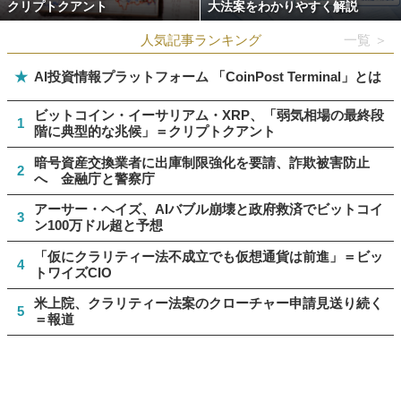
クリプトクアント
大法案をわかりやすく解説
人気記事ランキング
一覧 ＞
★
AI投資情報プラットフォーム 「CoinPost Terminal」とは
ビットコイン・イーサリアム・XRP、「弱気相場の最終段
1
階に典型的な兆候」＝クリプトクアント
暗号資産交換業者に出庫制限強化を要請、詐欺被害防止
2
へ 金融庁と警察庁
アーサー・ヘイズ、AIバブル崩壊と政府救済でビットコイ
3
ン100万ドル超と予想
「仮にクラリティー法不成立でも仮想通貨は前進」＝ビッ
4
トワイズCIO
米上院、クラリティー法案のクローチャー申請見送り続く
5
＝報道