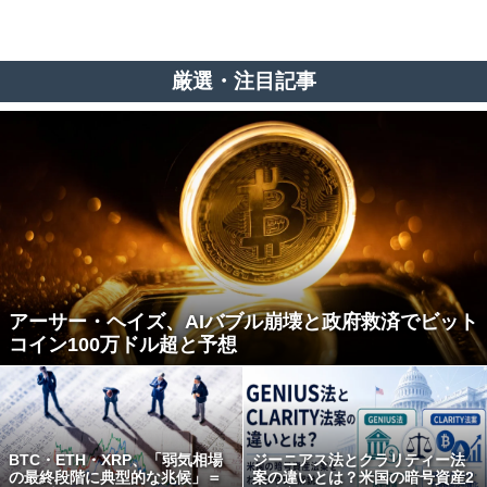
厳選・注目記事
アーサー・ヘイズ、AIバブル崩壊と政府救済でビット
コイン100万ドル超と予想
BTC・ETH・XRP、「弱気相場
ジーニアス法とクラリティー法
の最終段階に典型的な兆候」＝
案の違いとは？米国の暗号資産2