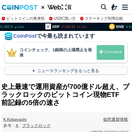
ビットコインの将来性
USDC買い方
ステーキング利率比較
株特集・関連銘柄
01,485.0
XRP
160.91
BNB
9
0.04
2.27
CoinPost
で今最も読まれています
コインチェック、1銘柄の上場廃止を発
表
ニュースランキングをもっと見る
史上最速で運用資産が700億ドル超え、ブ
ラックロックのビットコイン現物ETF
前記録の5倍の速さ
K.Kobayashi
仮想通貨情報
参考：
X
,
ブラックロック
公開日時:
2025/06/11 09:50