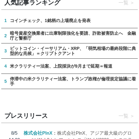
人気記事ランキング
一覧
1
コインチェック、1銘柄の上場廃止を発表
暗号資産交換業者に出庫制限強化を要請、詐欺被害防止へ 金融
2
庁と警察庁
ビットコイン・イーサリアム・XRP、「弱気相場の最終段階に典
3
型的な兆候」＝クリプトクアント
4
米クラリティー法案、上院採決が9月まで延期＝報道
停滞中の米クラリティー法案、トランプ政権が倫理規定協議に着
5
手
プレスリリース
一覧
8/5
株式会社PlnX
株式会社PlnX、アジア最大級のグロ