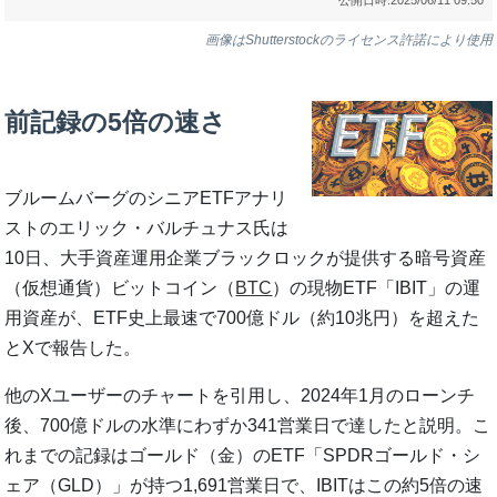
画像はShutterstockのライセンス許諾により使用
前記録の5倍の速さ
ブルームバーグのシニアETFアナリ
ストのエリック・バルチュナス氏は
10日、大手資産運用企業ブラックロックが提供する暗号資産
（仮想通貨）ビットコイン（
BTC
）の現物ETF「IBIT」の運
用資産が、ETF史上最速で700億ドル（約10兆円）を超えた
とXで報告した。
他のXユーザーのチャートを引用し、2024年1月のローンチ
後、700億ドルの水準にわずか341営業日で達したと説明。こ
れまでの記録はゴールド（金）のETF「SPDRゴールド・シ
ェア（GLD）」が持つ1,691営業日で、IBITはこの約5倍の速