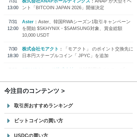
7/31
株式会社ANAPホールディングス
ANAP が大型イベ
13:00
ント「BITCOIN JAPAN 2026」開催決定
7/31
Aster
Aster、韓国RWAシーズン1取引キャンペーン
12:00
を開始 $SKHYNIX・$SAMSUNG対象、賞金総額
10,000 USDT
7/30
株式会社モアクト
「モアクト」 のポイント交換先に
18:30
日本円ステーブルコイン「 JPYC」を追加
7/29
SBI VCトレード株式会社
信託型円建てステーブル
19:30
コイン「JPYSC」徹底解説セミナーを開催
今注目のコンテンツ
取引所おすすめランキング
ビットコインの買い方
USDCの買い方