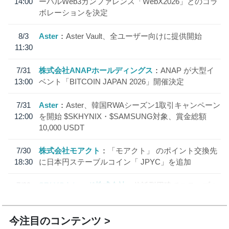
14:00
ーバルWeb3カンファレンス「WebX2026」とのコラ
ボレーションを決定
8/3
Aster
Aster Vault、全ユーザー向けに提供開始
11:30
7/31
株式会社ANAPホールディングス
ANAP が大型イ
13:00
ベント「BITCOIN JAPAN 2026」開催決定
7/31
Aster
Aster、韓国RWAシーズン1取引キャンペーン
12:00
を開始 $SKHYNIX・$SAMSUNG対象、賞金総額
10,000 USDT
7/30
株式会社モアクト
「モアクト」 のポイント交換先
18:30
に日本円ステーブルコイン「 JPYC」を追加
7/29
SBI VCトレード株式会社
信託型円建てステーブル
19:30
コイン「JPYSC」徹底解説セミナーを開催
今注目のコンテンツ