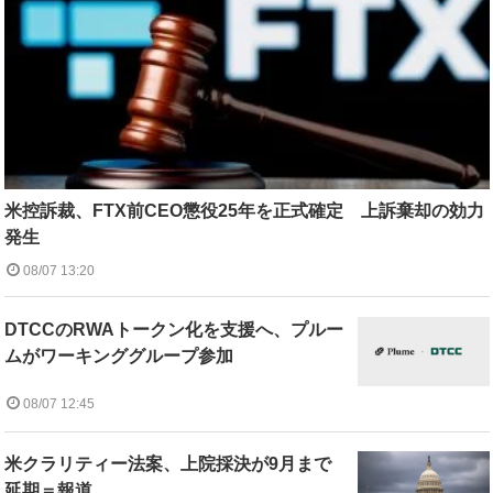
米控訴裁、FTX前CEO懲役25年を正式確定 上訴棄却の効力
発生
08/07 13:20
DTCCのRWAトークン化を支援へ、プルー
ムがワーキンググループ参加
08/07 12:45
米クラリティー法案、上院採決が9月まで
延期＝報道