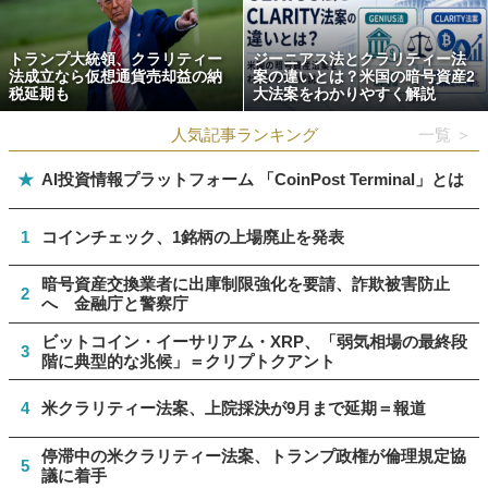
トランプ大統領、クラリティー
ジーニアス法とクラリティー法
法成立なら仮想通貨売却益の納
案の違いとは？米国の暗号資産2
税延期も
大法案をわかりやすく解説
人気記事ランキング
一覧 ＞
★
AI投資情報プラットフォーム 「CoinPost Terminal」とは
1
コインチェック、1銘柄の上場廃止を発表
暗号資産交換業者に出庫制限強化を要請、詐欺被害防止
2
へ 金融庁と警察庁
ビットコイン・イーサリアム・XRP、「弱気相場の最終段
3
階に典型的な兆候」＝クリプトクアント
4
米クラリティー法案、上院採決が9月まで延期＝報道
停滞中の米クラリティー法案、トランプ政権が倫理規定協
5
議に着手