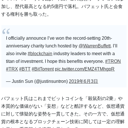
加し、歴代最高となる約5億円で落札。バフェット氏と会食
する権利を勝ち取った。
I officially announce I’ve won the record-setting 20th-
anniversary charity lunch hosted by
@WarrenBuffett
. I’ll
also invite
#blockchain
industry leaders to meet with a
titan of investment. I hope this benefits everyone.
#TRON
#TRX
#BTT
#BitTorrent
pic.twitter.com/EMZ4TMhgpR
— Justin Sun (@justinsuntron)
2019年6月3日
バフェット氏はこれまでビットコインを「殺鼠剤の2乗」や
本質的な価値がない「妄想」などと酷評するなど、仮想通貨
に対して懐疑的な姿勢を一貫してきた。その一方で、仮想通
貨の根本となるブロックチェーン技術に関しては一定の理解