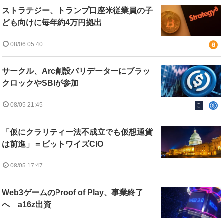
ストラテジー、トランプ口座米従業員の子
ども向けに毎年約4万円拠出
08/06 05:40
サークル、Arc創設バリデーターにブラッ
クロックやSBIが参加
08/05 21:45
「仮にクラリティー法不成立でも仮想通貨
は前進」＝ビットワイズCIO
08/05 17:47
Web3ゲームのProof of Play、事業終了
へ a16z出資