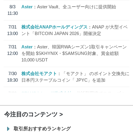
8/3
Aster
Aster Vault、全ユーザー向けに提供開始
11:30
7/31
株式会社ANAPホールディングス
ANAP が大型イベ
13:00
ント「BITCOIN JAPAN 2026」開催決定
7/31
Aster
Aster、韓国RWAシーズン1取引キャンペーン
12:00
を開始 $SKHYNIX・$SAMSUNG対象、賞金総額
10,000 USDT
7/30
株式会社モアクト
「モアクト」 のポイント交換先に
18:30
日本円ステーブルコイン「 JPYC」を追加
7/29
SBI VCトレード株式会社
信託型円建てステーブル
19:30
コイン「JPYSC」徹底解説セミナーを開催
今注目のコンテンツ
取引所おすすめランキング