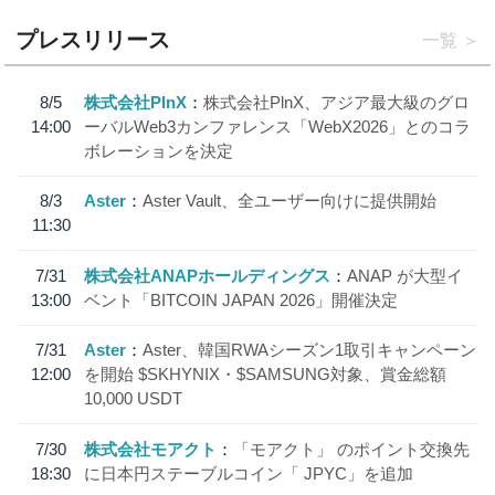
プレスリリース
一覧
8/5
株式会社PlnX
株式会社PlnX、アジア最大級のグロ
14:00
ーバルWeb3カンファレンス「WebX2026」とのコラ
ボレーションを決定
8/3
Aster
Aster Vault、全ユーザー向けに提供開始
11:30
7/31
株式会社ANAPホールディングス
ANAP が大型イ
13:00
ベント「BITCOIN JAPAN 2026」開催決定
7/31
Aster
Aster、韓国RWAシーズン1取引キャンペーン
12:00
を開始 $SKHYNIX・$SAMSUNG対象、賞金総額
10,000 USDT
7/30
株式会社モアクト
「モアクト」 のポイント交換先
18:30
に日本円ステーブルコイン「 JPYC」を追加