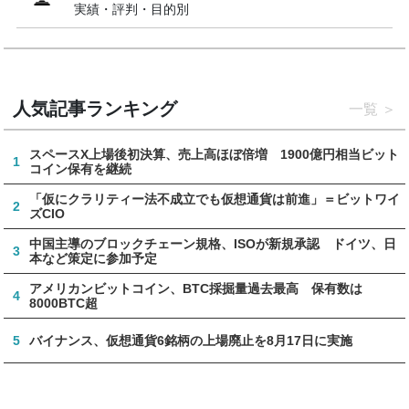
実績・評判・目的別
人気記事ランキング
一覧
スペースX上場後初決算、売上高ほぼ倍増 1900億円相当ビット
1
コイン保有を継続
「仮にクラリティー法不成立でも仮想通貨は前進」＝ビットワイ
2
ズCIO
中国主導のブロックチェーン規格、ISOが新規承認 ドイツ、日
3
本など策定に参加予定
アメリカンビットコイン、BTC採掘量過去最高 保有数は
4
8000BTC超
5
バイナンス、仮想通貨6銘柄の上場廃止を8月17日に実施