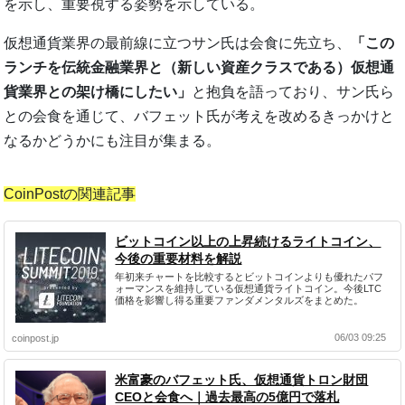
を示し、重要視する姿勢を示している。
仮想通貨業界の最前線に立つサン氏は会食に先立ち、
「この
ランチを伝統金融業界と（新しい資産クラスである）仮想通
貨業界との架け橋にしたい」
と抱負を語っており、サン氏ら
との会食を通じて、バフェット氏が考えを改めるきっかけと
なるかどうかにも注目が集まる。
CoinPostの関連記事
ビットコイン以上の上昇続けるライトコイン、
今後の重要材料を解説
年初来チャートを比較するとビットコインよりも優れたパフ
ォーマンスを維持している仮想通貨ライトコイン。今後LTC
価格を影響し得る重要ファンダメンタルズをまとめた。
06/03 09:25
coinpost.jp
米富豪のバフェット氏、仮想通貨トロン財団
CEOと会食へ｜過去最高の5億円で落札