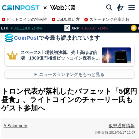
ビットコインの将来性
USDC買い方
ステーキング利率比較
株特集・関連銘柄
01,119.0
XRP
168.07
BNB
94
1.96
1.02
CoinPost
で今最も読まれています
スペースX上場後初決算、売上高ほぼ倍
増 1900億円相当ビットコイン保有を継
続
ニュースランキングをもっと見る
トロン代表が落札したバフェット「5億円
昼食」、ライトコインのチャーリー氏も
ゲスト参加へ
A.Sakamoto
仮想通貨情報
公開日時:
2019/06/17 12:07