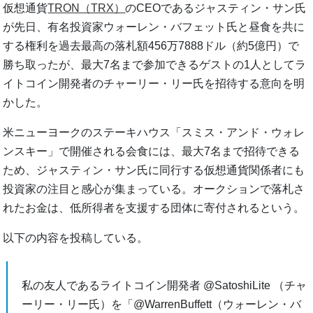
仮想通貨
TRON（TRX）
のCEOであるジャスティン・サン氏
が先日、有名投資家ウォーレン・バフェット氏と昼食を共に
する権利を過去最高の落札額456万7888ドル（約5億円）で
勝ち取ったが、最大7名まで参加できるゲストの1人としてラ
イトコイン開発者のチャーリー・リー氏を招待する意向を明
かした。
米ニューヨークのステーキハウス「スミス・アンド・ウォレ
ンスキー」で開催される会食には、最大7名まで招待できる
ため、ジャスティン・サン氏に同行する仮想通貨関係者にも
投資家の注目と感心が集まっている。オークションで落札さ
れたお金は、低所得者を支援する団体に寄付されるという。
以下の内容を投稿している。
私の友人であるライトコイン開発者 @SatoshiLite （チャ
ーリー・リー氏）を「@WarrenBuffett（ウォーレン・バ