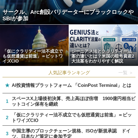
サークル、Arc創設バリデーターにブラックロックや
SBIが参加
「仮にクラリティー法不成立で
ジーニアス法とクラリティー法
も仮想通貨は前進」＝ビットワ
案の違いとは？米国の暗号資産2
イズCIO
大法案をわかりやすく解説
人気記事ランキング
一覧 ＞
★
AI投資情報プラットフォーム 「CoinPost Terminal」とは
スペースX上場後初決算、売上高ほぼ倍増 1900億円相当ビ
1
ットコイン保有を継続
「仮にクラリティー法不成立でも仮想通貨は前進」＝ビッ
2
トワイズCIO
中国主導のブロックチェーン規格、ISOが新規承認 ドイ
3
ツ、日本など策定に参加予定