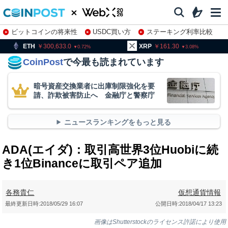
ビットコインの将来性
USDC買い方
ステーキング利率比較
株特集・関連銘柄
300,633.0
XRP
161.30
BNB
9
0.72
3.08
CoinPost
で今最も読まれています
暗号資産交換業者に出庫制限強化を要
請、詐欺被害防止へ 金融庁と警察庁
ニュースランキングをもっと見る
ADA(エイダ)：取引高世界3位Huobiに続
き1位Binanceに取引ペア追加
各務貴仁
仮想通貨情報
最終更新日時:
2018/05/29 16:07
公開日時:
2018/04/17 13:23
画像はShutterstockのライセンス許諾により使用