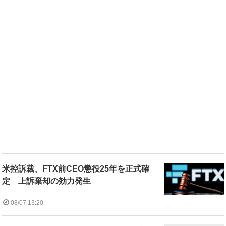
米控訴裁、FTX前CEO懲役25年を正式確
定 上訴棄却の効力発生
08/07 13:20