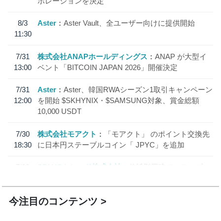
ボレーションを決定
8/3
Aster
Aster Vault、全ユーザー向けに提供開始
11:30
7/31
株式会社ANAPホールディングス
ANAP が大型イ
13:00
ベント「BITCOIN JAPAN 2026」開催決定
7/31
Aster
Aster、韓国RWAシーズン1取引キャンペーン
12:00
を開始 $SKHYNIX・$SAMSUNG対象、賞金総額
10,000 USDT
7/30
株式会社モアクト
「モアクト」 のポイント交換先
18:30
に日本円ステーブルコイン「 JPYC」を追加
7/29
SBI VCトレード株式会社
信託型円建てステーブル
19:30
コイン「JPYSC」徹底解説セミナーを開催
今注目のコンテンツ