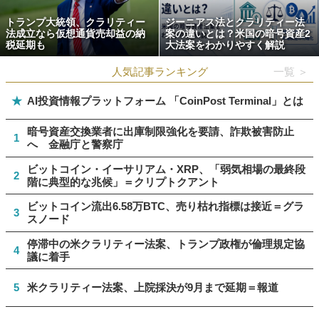
トランプ大統領、クラリティー
ジーニアス法とクラリティー法
法成立なら仮想通貨売却益の納
案の違いとは？米国の暗号資産2
税延期も
大法案をわかりやすく解説
人気記事ランキング
一覧 ＞
★
AI投資情報プラットフォーム 「CoinPost Terminal」とは
暗号資産交換業者に出庫制限強化を要請、詐欺被害防止
1
へ 金融庁と警察庁
ビットコイン・イーサリアム・XRP、「弱気相場の最終段
2
階に典型的な兆候」＝クリプトクアント
ビットコイン流出6.58万BTC、売り枯れ指標は接近＝グラ
3
スノード
停滞中の米クラリティー法案、トランプ政権が倫理規定協
4
議に着手
5
米クラリティー法案、上院採決が9月まで延期＝報道