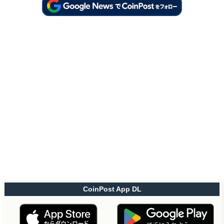
CoinPost App DL