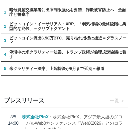
暗号資産交換業者に出庫制限強化を要請、詐欺被害防止へ 金融
1
庁と警察庁
ビットコイン・イーサリアム・XRP、「弱気相場の最終段階に典
2
型的な兆候」＝クリプトクアント
ビットコイン流出6.58万BTC、売り枯れ指標は接近＝グラスノー
3
ド
停滞中の米クラリティー法案、トランプ政権が倫理規定協議に着
4
手
5
米クラリティー法案、上院採決が9月まで延期＝報道
プレスリリース
一覧
8/5
株式会社PlnX
株式会社PlnX、アジア最大級のグロ
14:00
ーバルWeb3カンファレンス「WebX2026」とのコラ