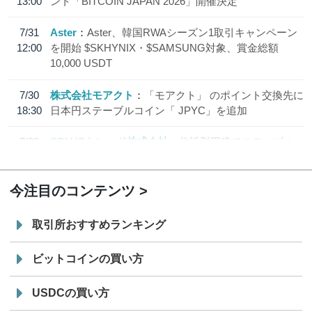
13:00
ント「BITCOIN JAPAN 2026」開催決定
7/31
Aster
Aster、韓国RWAシーズン1取引キャンペーン
12:00
を開始 $SKHYNIX・$SAMSUNG対象、賞金総額
10,000 USDT
7/30
株式会社モアクト
「モアクト」 のポイント交換先に
18:30
日本円ステーブルコイン「 JPYC」を追加
7/29
SBI VCトレード株式会社
信託型円建てステーブル
19:30
コイン「JPYSC」徹底解説セミナーを開催
今注目のコンテンツ
取引所おすすめランキング
ビットコインの買い方
USDCの買い方