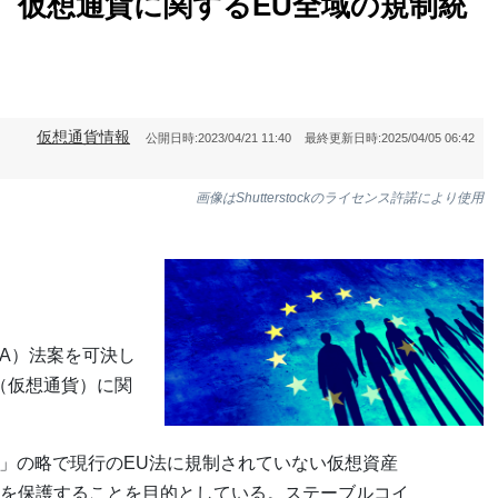
認、仮想通貨に関するEU全域の規制統
仮想通貨情報
公開日時:
2023/04/21 11:40
最終更新日時:
2025/04/05 06:42
画像はShutterstockのライセンス許諾により使用
CA）法案を可決し
（仮想通貨）に関
o Assets」の略で現行のEU法に規制されていない仮想資産
を保護することを目的としている。ステーブルコイ