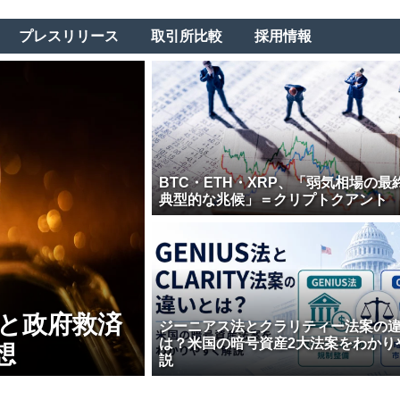
プレスリリース
取引所比較
採用情報
BTC・ETH・XRP、「弱気相場の最
典型的な兆候」＝クリプトクアント
壊と政府救済
ジーニアス法とクラリティー法案の
は？米国の暗号資産2大法案をわかり
想
説