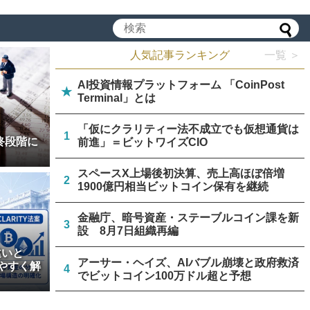
人気記事ランキング
一覧 ＞
AI投資情報プラットフォーム 「CoinPost
★
Terminal」とは
「仮にクラリティー法不成立でも仮想通貨は
1
終段階に
前進」＝ビットワイズCIO
スペースX上場後初決算、売上高ほぼ倍増
2
1900億円相当ビットコイン保有を継続
金融庁、暗号資産・ステーブルコイン課を新
3
設 8月7日組織再編
違いと
アーサー・ヘイズ、AIバブル崩壊と政府救済
やすく解
4
でビットコイン100万ドル超と予想
中国主導のブロックチェーン規格、ISOが新