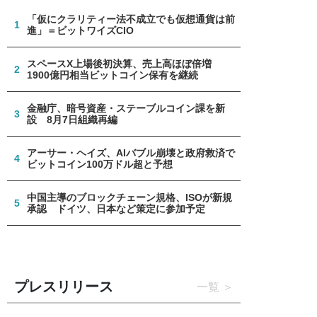
「仮にクラリティー法不成立でも仮想通貨は前
1
進」＝ビットワイズCIO
スペースX上場後初決算、売上高ほぼ倍増
2
1900億円相当ビットコイン保有を継続
金融庁、暗号資産・ステーブルコイン課を新
3
設 8月7日組織再編
アーサー・ヘイズ、AIバブル崩壊と政府救済で
4
ビットコイン100万ドル超と予想
中国主導のブロックチェーン規格、ISOが新規
5
承認 ドイツ、日本など策定に参加予定
プレスリリース
一覧