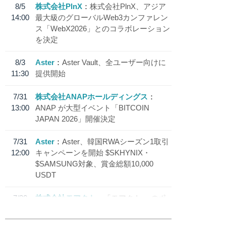
8/5
株式会社PlnX
株式会社PlnX、アジア
14:00
最大級のグローバルWeb3カンファレン
ス「WebX2026」とのコラボレーション
を決定
8/3
Aster
Aster Vault、全ユーザー向けに
11:30
提供開始
7/31
株式会社ANAPホールディングス
13:00
ANAP が大型イベント「BITCOIN
JAPAN 2026」開催決定
7/31
Aster
Aster、韓国RWAシーズン1取引
12:00
キャンペーンを開始 $SKHYNIX・
$SAMSUNG対象、賞金総額10,000
USDT
7/30
株式会社モアクト
「モアクト」 のポ
18:30
イント交換先に日本円ステーブルコイン
「 JPYC」を追加