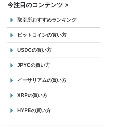
今注目のコンテンツ
7/29
SBI VCトレード株式会社
信託型円建
19:30
てステーブルコイン「JPYSC」徹底解
取引所おすすめランキング
説セミナーを開催
ビットコインの買い方
USDCの買い方
JPYCの買い方
イーサリアムの買い方
XRPの買い方
HYPEの買い方