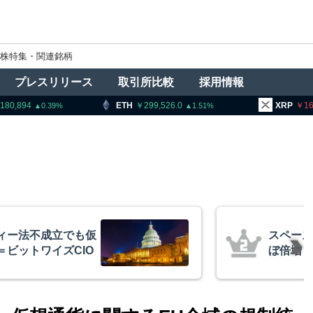
株特集・関連銘柄
プレスリリース
取引所比較
採用情報
ETH
299,526.0
XRP
165.18
1.51
2.53
後初決算、売上高ほ
金融庁
億円相当ビットコイ
ン課を新