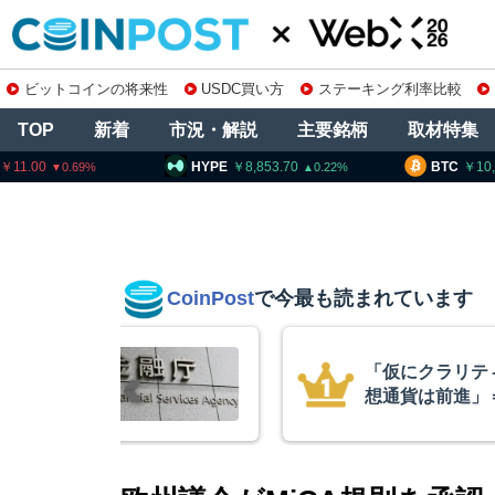
ビットコインの将来性
USDC買い方
ステーキング利率比較
TOP
新着
市況・解説
主要銘柄
取材特集
HYPE
8,853.70
BTC
10,180,894
0.22
0.39
CoinPost
で今最も読まれています
不成立でも仮
スペースX上場
ワイズCIO
ぼ倍増 1900
ン保有を継続