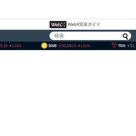
WebX完全ガイド
BNB
93,640.0
TRX
51.70
1.51
0.52
、暗号資産・ステーブルコイ
設 8月7日組織再編