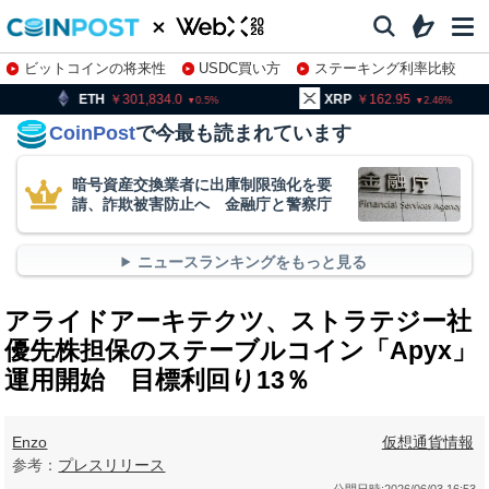
ビットコインの将来性
USDC買い方
ステーキング利率比較
株特集・関連銘柄
301,834.0
XRP
162.95
BNB
0.5
2.46
CoinPost
で今最も読まれています
暗号資産交換業者に出庫制限強化を要
請、詐欺被害防止へ 金融庁と警察庁
ニュースランキングをもっと見る
アライドアーキテクツ、ストラテジー社
優先株担保のステーブルコイン「Apyx」
運用開始 目標利回り13％
Enzo
仮想通貨情報
参考：
プレスリリース
公開日時:
2026/06/03 16:53