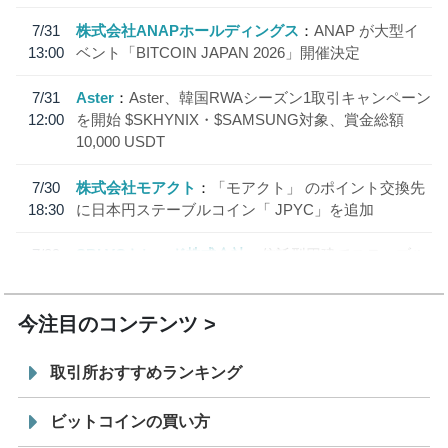
7/31
株式会社ANAPホールディングス
ANAP が大型イ
13:00
ベント「BITCOIN JAPAN 2026」開催決定
7/31
Aster
Aster、韓国RWAシーズン1取引キャンペーン
12:00
を開始 $SKHYNIX・$SAMSUNG対象、賞金総額
10,000 USDT
7/30
株式会社モアクト
「モアクト」 のポイント交換先
18:30
に日本円ステーブルコイン「 JPYC」を追加
7/29
SBI VCトレード株式会社
信託型円建てステーブル
19:30
コイン「JPYSC」徹底解説セミナーを開催
今注目のコンテンツ
取引所おすすめランキング
ビットコインの買い方