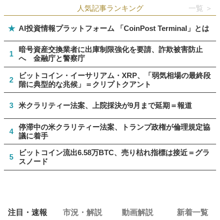
人気記事ランキング
一覧 ＞
★
AI投資情報プラットフォーム 「CoinPost Terminal」とは
暗号資産交換業者に出庫制限強化を要請、詐欺被害防止
1
へ 金融庁と警察庁
ビットコイン・イーサリアム・XRP、「弱気相場の最終段
2
階に典型的な兆候」＝クリプトクアント
3
米クラリティー法案、上院採決が9月まで延期＝報道
停滞中の米クラリティー法案、トランプ政権が倫理規定協
4
議に着手
ビットコイン流出6.58万BTC、売り枯れ指標は接近＝グラ
5
スノード
注目・速報
市況・解説
動画解説
新着一覧