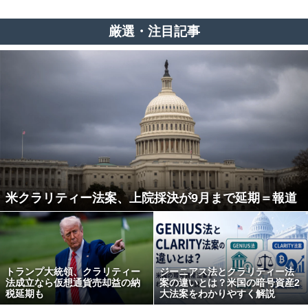
厳選・注目記事
米クラリティー法案、上院採決が9月まで延期＝報道
トランプ大統領、クラリティー
ジーニアス法とクラリティー法
法成立なら仮想通貨売却益の納
案の違いとは？米国の暗号資産2
税延期も
大法案をわかりやすく解説