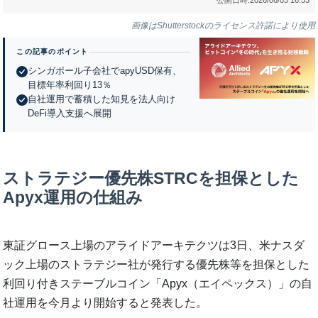
画像はShutterstockのライセンス許諾により使用
この記事のポイント
シンガポール子会社でapyUSD保有、
目標年率利回り13％
自社運用で蓄積した知見を法人向け
DeFi導入支援へ展開
ストラテジー優先株STRCを担保とした
Apyx運用の仕組み
東証グロース上場のアライドアーキテクツは3日、米ナスダ
ック上場のストラテジー社が発行する優先株等を担保とした
利回り付きステーブルコイン「Apyx（エイペックス）」の自
社運用を今月より開始すると発表した。