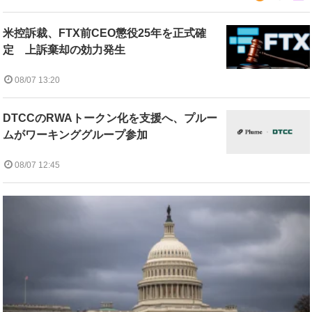
米控訴裁、FTX前CEO懲役25年を正式確
定 上訴棄却の効力発生
08/07 13:20
DTCCのRWAトークン化を支援へ、プルー
ムがワーキンググループ参加
08/07 12:45