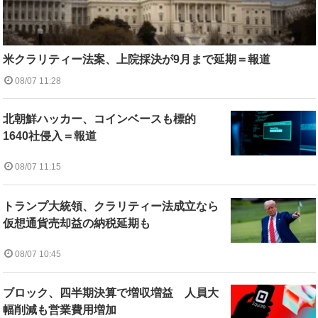
米クラリティー法案、上院採決が9月まで延期＝報道
08/07 11:28
北朝鮮ハッカー、コインベースも標的
1640社侵入＝報道
08/07 11:15
トランプ大統領、クラリティー法成立なら
仮想通貨売却益の納税延期も
08/07 10:45
ブロック、四半期決算で増収増益 人員大
幅削減も営業費用増加