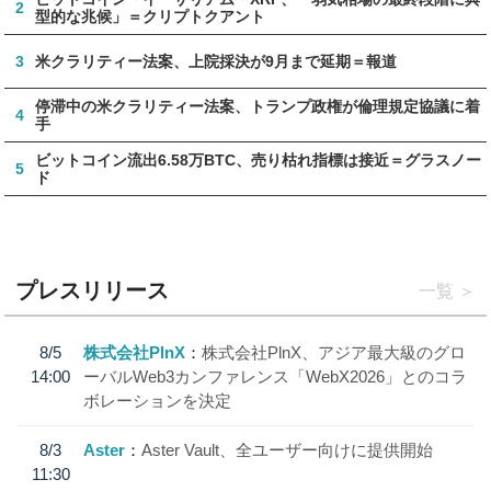
2
型的な兆候」＝クリプトクアント
3
米クラリティー法案、上院採決が9月まで延期＝報道
停滞中の米クラリティー法案、トランプ政権が倫理規定協議に着
4
手
ビットコイン流出6.58万BTC、売り枯れ指標は接近＝グラスノー
5
ド
プレスリリース
一覧
8/5
株式会社PlnX
株式会社PlnX、アジア最大級のグロ
14:00
ーバルWeb3カンファレンス「WebX2026」とのコラ
ボレーションを決定
8/3
Aster
Aster Vault、全ユーザー向けに提供開始
11:30