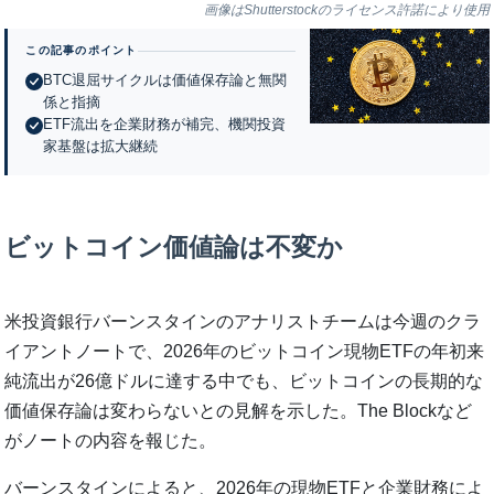
画像はShutterstockのライセンス許諾により使用
この記事のポイント
BTC退屈サイクルは価値保存論と無関
係と指摘
ETF流出を企業財務が補完、機関投資
家基盤は拡大継続
ビットコイン価値論は不変か
米投資銀行バーンスタインのアナリストチームは今週のクラ
イアントノートで、2026年のビットコイン現物ETFの年初来
純流出が26億ドルに達する中でも、ビットコインの長期的な
価値保存論は変わらないとの見解を示した。The Blockなど
がノートの内容を報じた。
バーンスタインによると、2026年の現物ETFと企業財務によ