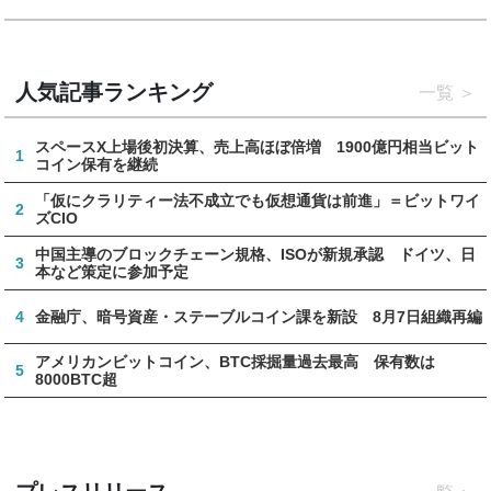
人気記事ランキング
一覧
スペースX上場後初決算、売上高ほぼ倍増 1900億円相当ビット
1
コイン保有を継続
「仮にクラリティー法不成立でも仮想通貨は前進」＝ビットワイ
2
ズCIO
中国主導のブロックチェーン規格、ISOが新規承認 ドイツ、日
3
本など策定に参加予定
4
金融庁、暗号資産・ステーブルコイン課を新設 8月7日組織再編
アメリカンビットコイン、BTC採掘量過去最高 保有数は
5
8000BTC超