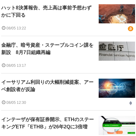
ハット8決算報告、売上高は事前予想わず
かに下回る
08/05 13:22
金融庁、暗号資産・ステーブルコイン課を
新設 8月7日組織再編
08/05 13:17
イーサリアム利回りの大幅削減提案、アー
ベ創設者が反論
08/05 12:30
インテーザが保有証券開示、ETHのステー
キングETF「ETHB」が26年2Qに3倍増