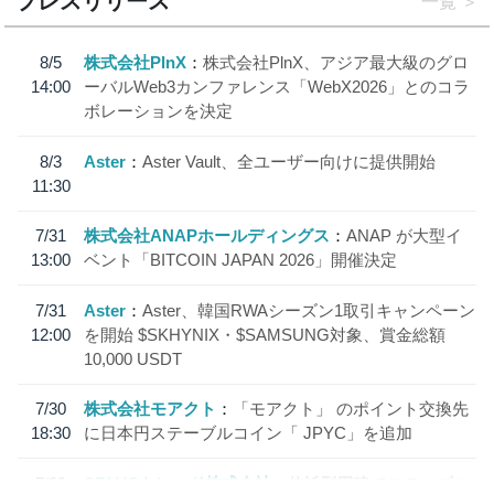
プレスリリース
一覧
8/5
株式会社PlnX
株式会社PlnX、アジア最大級のグロ
14:00
ーバルWeb3カンファレンス「WebX2026」とのコラ
ボレーションを決定
8/3
Aster
Aster Vault、全ユーザー向けに提供開始
11:30
7/31
株式会社ANAPホールディングス
ANAP が大型イ
13:00
ベント「BITCOIN JAPAN 2026」開催決定
7/31
Aster
Aster、韓国RWAシーズン1取引キャンペーン
12:00
を開始 $SKHYNIX・$SAMSUNG対象、賞金総額
10,000 USDT
7/30
株式会社モアクト
「モアクト」 のポイント交換先
18:30
に日本円ステーブルコイン「 JPYC」を追加
7/29
SBI VCトレード株式会社
信託型円建てステーブル