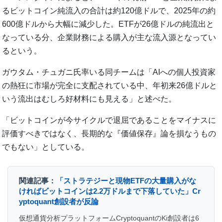
るビットコイン純流入の合計は約120億ドルで、2025年の約
600億ドルから大幅に減少した。ETFが26億ドルの純流出と
なっている分、企業財務による購入が主な流入源となってい
るという。
ガウタム・チュガニ氏率いる同チームは「AIへの個人投資家
の熱狂に市場が完全に支配されている中、年初来26億ドルと
いう流出はむしろ好材料にも見える」と述べた。
「ビットコインが今サイクルで退屈であることをマイナスに
評価すべきではなく、長期的な『価値保存』論を損なうもの
でもない」としている。
関連記事：
「ストラテジーと現物ETFの大量購入がな
ければビットコインは2.2万ドルまで下落していた」Cr
yptoquant創設者が反論
仮想通貨分析プラットフォームCryptoquantのKi創設者は6