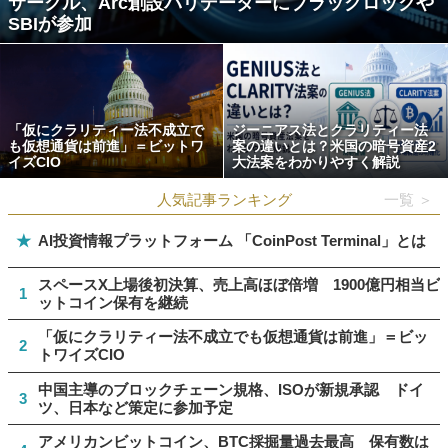
サークル、Arc創設バリデーターにブラックロックや
SBIが参加
「仮にクラリティー法不成立で
ジーニアス法とクラリティー法
も仮想通貨は前進」＝ビットワ
案の違いとは？米国の暗号資産2
イズCIO
大法案をわかりやすく解説
人気記事ランキング
一覧 ＞
★
AI投資情報プラットフォーム 「CoinPost Terminal」とは
スペースX上場後初決算、売上高ほぼ倍増 1900億円相当ビ
1
ットコイン保有を継続
「仮にクラリティー法不成立でも仮想通貨は前進」＝ビッ
2
トワイズCIO
中国主導のブロックチェーン規格、ISOが新規承認 ドイ
3
ツ、日本など策定に参加予定
アメリカンビットコイン、BTC採掘量過去最高 保有数は