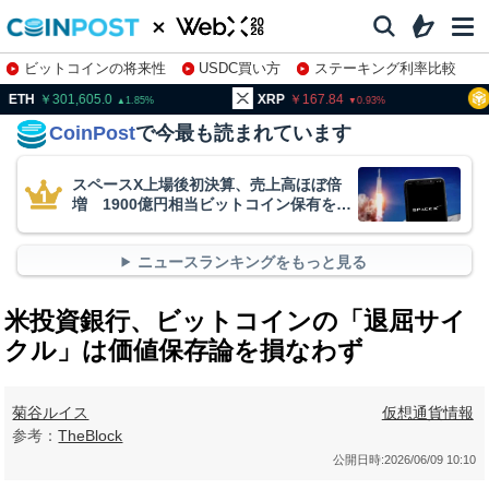
ビットコインの将来性
USDC買い方
ステーキング利率比較
株特集・関連銘柄
01,605.0
XRP
167.84
BNB
9
1.85
0.93
CoinPost
で今最も読まれています
スペースX上場後初決算、売上高ほぼ倍
増 1900億円相当ビットコイン保有を継
続
ニュースランキングをもっと見る
米投資銀行、ビットコインの「退屈サイ
クル」は価値保存論を損なわず
菊谷ルイス
仮想通貨情報
参考：
TheBlock
公開日時:
2026/06/09 10:10