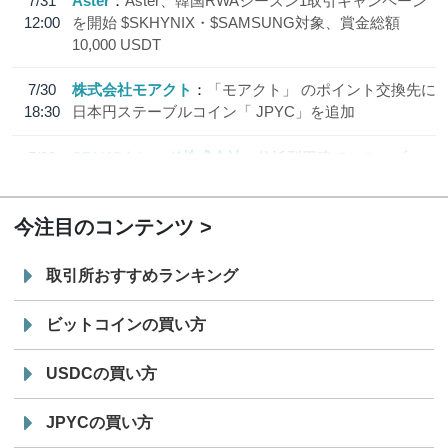
7/31
Aster
Aster、韓国RWAシーズン1取引キャンペーン
12:00
を開始 $SKHYNIX・$SAMSUNG対象、賞金総額
10,000 USDT
7/30
株式会社モアクト
「モアクト」 のポイント交換先に
18:30
日本円ステーブルコイン「 JPYC」を追加
7/29
SBI VCトレード株式会社
信託型円建てステーブル
19:30
コイン「JPYSC」徹底解説セミナーを開催
今注目のコンテンツ
取引所おすすめランキング
ビットコインの買い方
USDCの買い方
JPYCの買い方