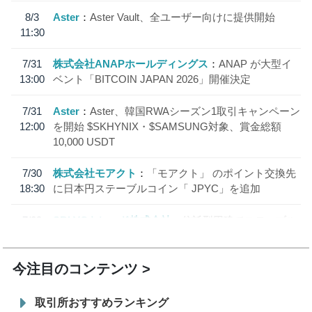
8/3
Aster
Aster Vault、全ユーザー向けに提供開始
11:30
7/31
株式会社ANAPホールディングス
ANAP が大型イ
13:00
ベント「BITCOIN JAPAN 2026」開催決定
7/31
Aster
Aster、韓国RWAシーズン1取引キャンペーン
12:00
を開始 $SKHYNIX・$SAMSUNG対象、賞金総額
10,000 USDT
7/30
株式会社モアクト
「モアクト」 のポイント交換先
18:30
に日本円ステーブルコイン「 JPYC」を追加
7/29
SBI VCトレード株式会社
信託型円建てステーブル
19:30
コイン「JPYSC」徹底解説セミナーを開催
今注目のコンテンツ
取引所おすすめランキング