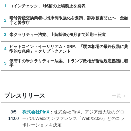
1
コインチェック、1銘柄の上場廃止を発表
暗号資産交換業者に出庫制限強化を要請、詐欺被害防止へ 金融
2
庁と警察庁
3
米クラリティー法案、上院採決が9月まで延期＝報道
ビットコイン・イーサリアム・XRP、「弱気相場の最終段階に典
4
型的な兆候」＝クリプトクアント
停滞中の米クラリティー法案、トランプ政権が倫理規定協議に着
5
手
プレスリリース
一覧
8/5
株式会社PlnX
株式会社PlnX、アジア最大級のグロ
14:00
ーバルWeb3カンファレンス「WebX2026」とのコラ
ボレーションを決定