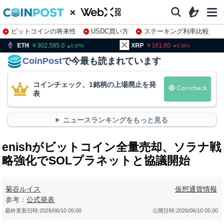
ビットコインの将来性
USDC買い方
ステーキング利率比較
株特集・関連銘柄
302,585.0
XRP
161.80
BNB
9
0.67
0.56
CoinPost
で今最も読まれています
コインチェック、1銘柄の上場廃止を発
表
ニュースランキングをもっと見る
enishがビットコイン全量売却、ソラナ戦
略強化でSOLプラネットと協議開始
菊谷ルイス
仮想通貨情報
参考：
公式発表
最終更新日時:
2026/06/10 05:00
公開日時:
2026/06/10 05:00