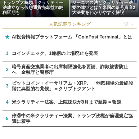
トランプ大統領、クラリティー
ジーニアス法とクラリティー法
法成立なら仮想通貨売却益の納
案の違いとは？米国の暗号資産2
税延期も
大法案をわかりやすく解説
人気記事ランキング
一覧 ＞
★
AI投資情報プラットフォーム 「CoinPost Terminal」とは
1
コインチェック、1銘柄の上場廃止を発表
暗号資産交換業者に出庫制限強化を要請、詐欺被害防止
2
へ 金融庁と警察庁
ビットコイン・イーサリアム・XRP、「弱気相場の最終段
3
階に典型的な兆候」＝クリプトクアント
4
米クラリティー法案、上院採決が9月まで延期＝報道
停滞中の米クラリティー法案、トランプ政権が倫理規定協
5
議に着手