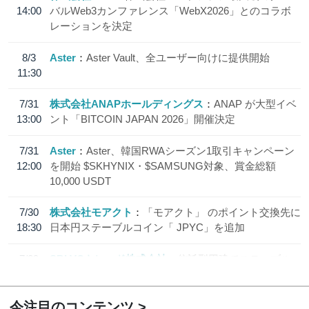
14:00
バルWeb3カンファレンス「WebX2026」とのコラボ
レーションを決定
8/3
Aster
Aster Vault、全ユーザー向けに提供開始
11:30
7/31
株式会社ANAPホールディングス
ANAP が大型イベ
13:00
ント「BITCOIN JAPAN 2026」開催決定
7/31
Aster
Aster、韓国RWAシーズン1取引キャンペーン
12:00
を開始 $SKHYNIX・$SAMSUNG対象、賞金総額
10,000 USDT
7/30
株式会社モアクト
「モアクト」 のポイント交換先に
18:30
日本円ステーブルコイン「 JPYC」を追加
7/29
SBI VCトレード株式会社
信託型円建てステーブル
19:30
コイン「JPYSC」徹底解説セミナーを開催
今注目のコンテンツ