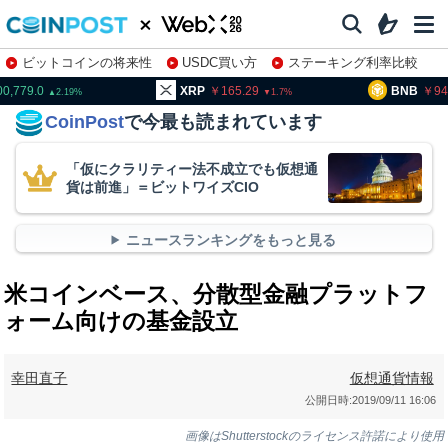
ビットコインの将来性
USDC買い方
ステーキング利率比較
株特集・関連銘柄
0,779.0
XRP
165.29
BNB
94,
2.19
1.7
CoinPost
で今最も読まれています
「仮にクラリティー法不成立でも仮想通
貨は前進」＝ビットワイズCIO
ニュースランキングをもっと見る
米コインベース、分散型金融プラットフ
ォーム向けの基金設立
幸田直子
仮想通貨情報
公開日時:
2019/09/11 16:06
画像はShutterstockのライセンス許諾により使用