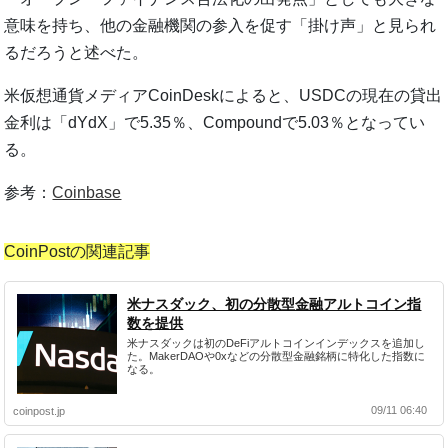
意味を持ち、他の金融機関の参入を促す「掛け声」と見られ
るだろうと述べた。
米仮想通貨メディアCoinDeskによると、USDCの現在の貸出
金利は「dYdX」で5.35％、Compoundで5.03％となってい
る。
参考：
Coinbase
CoinPostの関連記事
米ナスダック、初の分散型金融アルトコイン指
数を提供
米ナスダックは初のDeFiアルトコインインデックスを追加し
た。MakerDAOや0xなどの分散型金融銘柄に特化した指数に
なる。
09/11 06:40
coinpost.jp