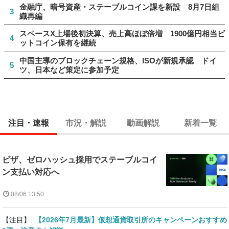
金融庁、暗号資産・ステーブルコイン課を新設 8月7日組
3
織再編
スペースX上場後初決算、売上高ほぼ倍増 1900億円相当ビ
4
ットコイン保有を継続
中国主導のブロックチェーン規格、ISOが新規承認 ドイ
5
ツ、日本など策定に参加予定
注目・速報
市況・解説
動画解説
新着一覧
ビザ、ゼロハッシュ採用でステーブルコイ
ン支払い対応へ
08/06 13:50
【注目】:
【2026年7月最新】仮想通貨取引所のキャンペーンおすすめ