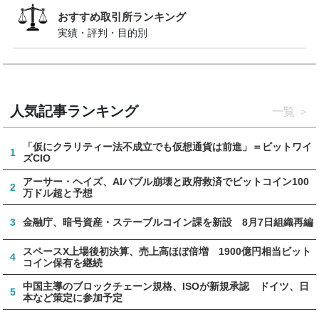
おすすめ取引所ランキング
実績・評判・目的別
人気記事ランキング
一覧
「仮にクラリティー法不成立でも仮想通貨は前進」＝ビットワイ
1
ズCIO
アーサー・ヘイズ、AIバブル崩壊と政府救済でビットコイン100
2
万ドル超と予想
3
金融庁、暗号資産・ステーブルコイン課を新設 8月7日組織再編
スペースX上場後初決算、売上高ほぼ倍増 1900億円相当ビット
4
コイン保有を継続
中国主導のブロックチェーン規格、ISOが新規承認 ドイツ、日
5
本など策定に参加予定