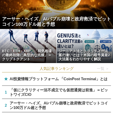
アーサー・ヘイズ、AIバブル崩壊と政府救済でビット
コイン100万ドル超と予想
BTC・ETH・XRP、「弱気相場
ジーニアス法とクラリティー法
の最終段階に典型的な兆候」＝
案の違いとは？米国の暗号資産2
クリプトクアント
大法案をわかりやすく解説
人気記事ランキング
一覧 ＞
★
AI投資情報プラットフォーム 「CoinPost Terminal」とは
「仮にクラリティー法不成立でも仮想通貨は前進」＝ビッ
1
トワイズCIO
アーサー・ヘイズ、AIバブル崩壊と政府救済でビットコイ
2
ン100万ドル超と予想