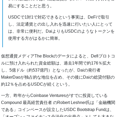
易にすることだと思う。
USDCで1対1で対応できるという事実は、DeFiで取引
し、法定通貨との出し入れを迅速に行いたい人にとって
は、非常に便利だ。DaiよりもUSDCのようなトークンを
使用する方がはるかに簡単。
仮想通貨メディアThe Blockのデータによると、Defiプロトコ
ルに預け入れられた資金総額は、過去1年間で約176％拡大
し、5億ドル（約537億円）となったが、Daiの発行者
MakerDaoが独占的な地位を占め、その後にDaiの総貸付額の
約12％を占めるUSDCが続くという。
一方、昨年からCoinbase Venturesがすでに投資している
Compound 最高経営責任者 のRobert Leshner氏は「金融機関
である」コインベースが設立したUSDC Bootstrap Fundは、
「オープン・ファイナンス合法化の出発点」としても大きな