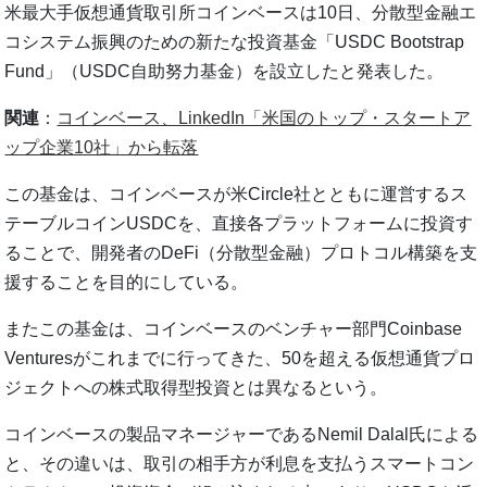
米最大手仮想通貨取引所コインベースは10日、分散型金融エ
コシステム振興のための新たな投資基金「USDC Bootstrap
Fund」（USDC自助努力基金）を設立したと発表した。
関連
：
コインベース、LinkedIn「米国のトップ・スタートア
ップ企業10社」から転落
この基金は、コインベースが米Circle社とともに運営するス
テーブルコインUSDCを、直接各プラットフォームに投資す
ることで、開発者のDeFi（分散型金融）プロトコル構築を支
援することを目的にしている。
またこの基金は、コインベースのベンチャー部門Coinbase
Venturesがこれまでに行ってきた、50を超える仮想通貨プロ
ジェクトへの株式取得型投資とは異なるという。
コインベースの製品マネージャーであるNemil Dalal氏による
と、その違いは、取引の相手方が利息を支払うスマートコン