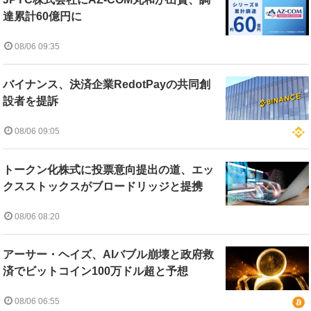
達累計60億円に
08/06 09:35
バイナンス、決済企業RedotPayの共同創
設者を提訴
08/06 09:05
トークン化株式に投票意向提出の道、エッ
クスストックスがブロードリッジと提携
08/06 08:20
アーサー・ヘイズ、AIバブル崩壊と政府救
済でビットコイン100万ドル超と予想
08/06 06:55