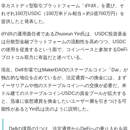
非カストディ型取引プラットフォーム「dYdX」を選び、そ
れぞれ100万USDC（100万米ドル相当＝約1億700万円）を
提供したと発表した。
dYdXの運用責任者であるZhuoxun Yin氏は、USDC投資基金
は分散型金融プラットフォームの流動性を高めつつ、USDC
の使用を促進するという面で、コインベースと参加するDeFi
プロトコル双方に有益だと述べている。
現在、Defi市場ではMakerDAOのステーブルコイン「Dai」が
独占的な地位を占めているが、法定通貨への換金には、まず
イーサリアムや他のステーブルコインへの交換が必要だ。米
ドル建てのステーブルコインUSDCの資金プールが拡大する
と、迅速に仮想通貨を換金したいユーザー層を引きつける可
能性があるとYin氏は次のように説明した。
Defiの課題の1つは、法定通貨からDeFiへの乗り入れを容