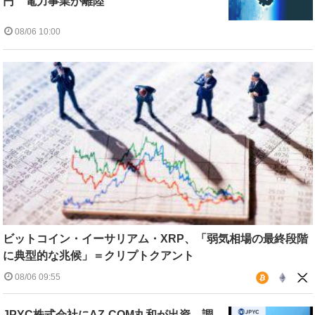
円 電力事業が離陸
08/06 10:00
ビットコイン・イーサリアム・XRP、「弱気相場の最終段階
に典型的な兆候」＝クリプトクアント
08/06 09:55
JPYC株式会社にAZ-COM丸和が出資、調