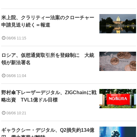
米上院、クラリティー法案のクローチャー
申請見送り続く＝報道
08/06 11:15
ロシア、仮想通貨取引所を登録制に 大統
領が新法署名
08/06 11:04
野村傘下レーザーデジタル、ZIGChainに戦
略出資 TVL1億ドル目標
08/06 10:21
ギャラクシー・デジタル、Q2損失約134億